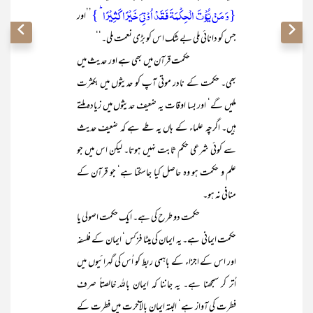
{وَ مَنۡ یُّؤۡتَ الۡحِکۡمَۃَ فَقَدۡ اُوۡتِیَ خَیۡرًا کَثِیۡرًا ؕ }
’’اور
جس کو دانائی ملی بے شک اس کو بڑی نعمت ملی۔‘‘
حکمت قرآن میں بھی ہے اور حدیث میں
بھی۔ حکمت کے نادر موتی آپ کو حدیثوں میں بکثرت
ملیں گے‘ اور بسا اوقات یہ ضعیف حدیثوں میں زیادہ ملتے
ہیں۔ اگرچہ علماء کے ہاں یہ طے ہے کہ ضعیف حدیث
سے کوئی شرعی حکم ثابت نہیں ہوتا۔ لیکن اس میں جو
علم و حکمت ہو وہ حاصل کیا جاسکتا ہے‘ جو قرآن کے
منافی نہ ہو۔
حکمت دو طرح کی ہے۔ ایک حکمت اصولی یا
حکمت ایمانی ہے۔ یہ ایمان کی میٹا فزکس‘ ایمان کے فلسفہ
اور اس کے اجزاء کے باہمی ربط کو اُس کی گہرائیوں میں
اُتر کر سمجھنا ہے۔ یہ جاننا کہ ایمان باللہ خالصتاً صرف
فطرت کی آواز ہے‘ البتہ ایمان بالآخرت میں فطرت کے