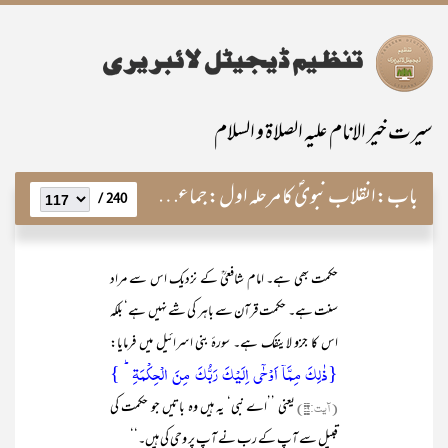
سیرت خیر الانام علیہ الصلاۃ و السلام
باب:
انقلاب نبویؐ کا مرحلہ اول: جماعت سازی اور اُس کا نبویؐ طریق
240 /
حکمت بھی ہے۔ امام شافعیؒ کے نزدیک اس سے مراد
سنت ہے۔ حکمت قرآن سے باہر کی شے نہیں ہے‘ بلکہ
اس کا جزو لاینفک ہے۔ سورۂ بنی اسرائیل میں فرمایا:
{ذٰلِکَ مِمَّاۤ اَوۡحٰۤی اِلَیۡکَ رَبُّکَ مِنَ الۡحِکۡمَۃِ ؕ }
(آیت:۳۹)
یعنی ’’اے نبی‘ یہ ہیں وہ باتیں جو حکمت کی
قبیل سے آپ کے رب نے آپ پر وحی کی ہیں۔‘‘