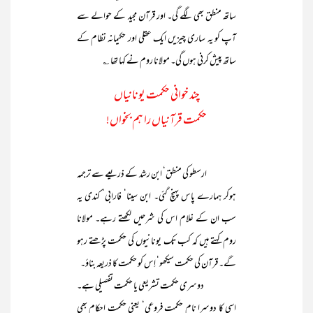
ساتھ منطق بھی لگے گی۔ اور قرآن مجید کے حوالے سے
آپ کو یہ ساری چیزیں ایک عقلی اور حکیمانہ نظام کے
ساتھ پیش کرنی ہوں گی۔ مولانا روم نے کہا تھا ؎
چند خوانی حکمت یونانیاں
حکمت قرآنیاں را ہم بخواں!
ارسطو کی منطق‘ ابن رشد کے ذریعے سے ترجمہ
ہوکر ہمارے پاس پہنچ گئی۔ ابن سینا‘ فارابی‘ کندی یہ
سب ان کے غلام اس کی شرحیں لکھتے رہے۔ مولانا
روم کہتے ہیں کہ کب تک یونانیوں کی حکمت پڑھتے رہو
گے۔ قرآن کی حکمت سیکھو‘ اِس کو حکمت کا ذریعہ بناؤ۔
دوسری حکمت تشریعی یا حکمت تفصیلی ہے۔
اسی کا دوسرا نام حکمت فروعی‘ یعنی حکمت احکام بھی