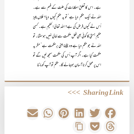
ہے۔ اس کا تعلق احکامات کی علت کے فہم سے ہے۔
اللہ نے ایک حکم دیا ہے‘ تو یہ حکم کیوں دیا؟ فلاں چیز
اُس نے کیوں فرض کی ہے؟ اللہ تعالیٰ الحکیم ہے۔ کسی
حکیم ہستی کا کوئی بھی فعل حکمت سے خالی نہیں ہوسکتا۔ تو
اللہ نے جو حکم دیا ہے وہ یقینا مبنی برحکمت ہے‘ مگر یہ
حکمت کیا ہے۔ اگر آپ اُس کی حکمت سمجھ لیں گے تو
اس پر عمل کرنا آسان ہوجائے گا۔ حکم تو آپ کو ماننا
>>>
Sharing Link