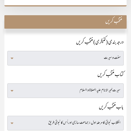
منتخب کریں
درجہ بندی (کٹیگری) منتخب کریں
کتاب منتخب کریں
باب منتخب کریں