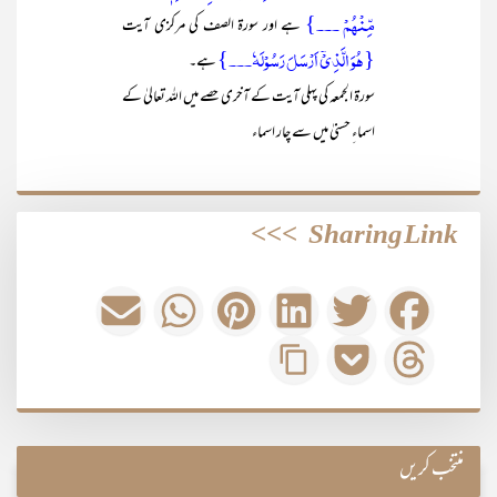
مِّنۡہُمۡ ۔۔۔}
ہے اور سورۃ الصف کی مرکزی آیت
{ہُوَ الَّذِیۡۤ اَرۡسَلَ رَسُوۡلَہٗ۔۔۔}
ہے۔
سورۃ الجمعہ کی پہلی آیت کے آخری حصے میں اللہ تعالیٰ کے
اسماءِ حسنیٰ میں سے چار اسماء
>>>
Sharing Link
منتخب کریں