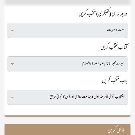
درجہ بندی (کٹیگری) منتخب کریں
کتاب منتخب کریں
باب منتخب کریں
تلاش کریں