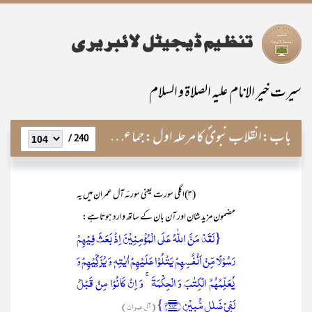
سیرت خیر الانام علیہ الصلاۃ و السلام
باب:
انقلاب نبویؐ کا مرحلہ اول: جماعت سازی اور اُس کا نبویؐ طریق
240 /
(۳)اگلی سورت یعنی سورئہ آل عمران میں یہ
مضمون مزید شان اور آن بان کے ساتھ وارد ہوتاہے:
{لَقَدۡ مَنَّ اللّٰہُ عَلَی الۡمُؤۡمِنِیۡنَ اِذۡ بَعَثَ فِیۡہِمۡ
رَسُوۡلًا مِّنۡ اَنۡفُسِہِمۡ یَتۡلُوۡا عَلَیۡہِمۡ اٰیٰتِہٖ وَ یُزَکِّیۡہِمۡ وَ
یُعَلِّمُہُمُ الۡکِتٰبَ وَ الۡحِکۡمَۃَ ۚ وَ اِنۡ کَانُوۡا مِنۡ قَبۡلُ
لَفِیۡ ضَلٰلٍ مُّبِیۡنٍ ﴿۱۶۴﴾}
(آل عمران)