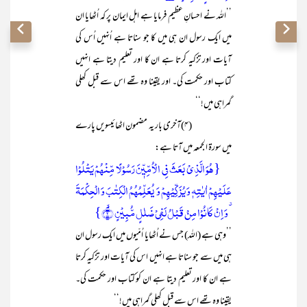
’’اللہ نے احسانِ عظیم فرمایا ہے اہل ایمان پر کہ اُٹھایا ان
میں ایک رسول ان ہی میں کا جو سناتا ہے اُنہیں اُس کی
آیات اور تزکیہ کرتا ہے ان کا اور تعلیم دیتا ہے انہیں
کتاب اور حکمت کی۔ اور یقینا وہ تھے اس سے قبل کھلی
گمراہی میں!‘‘
(۴)آخری بار یہ مضمون اٹھائیسویں پارے
میں سورۃ الجمعہ میں آتا ہے:
{ہُوَ الَّذِیۡ بَعَثَ فِی الۡاُمِّیّٖنَ رَسُوۡلًا مِّنۡہُمۡ یَتۡلُوۡا
عَلَیۡہِمۡ اٰیٰتِہٖ وَ یُزَکِّیۡہِمۡ وَ یُعَلِّمُہُمُ الۡکِتٰبَ وَ الۡحِکۡمَۃَ
٭ وَ اِنۡ کَانُوۡا مِنۡ قَبۡلُ لَفِیۡ ضَلٰلٍ مُّبِیۡنٍ ۙ﴿۲﴾}
’’وہی ہے (اللہ) جس نے اُٹھایا اُمّیوں میں ایک رسول ان
ہی میں سے جو سناتا ہے انہیں اس کی آیات اور تزکیہ کرتا
ہے ان کا اور تعلیم دیتا ہے ان کو کتاب اور حکمت کی۔
یقینا وہ تھے اس سے قبل کھلی گمراہی میں!‘‘