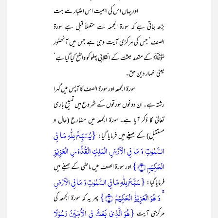
اور یہاں اس کی اہمیت اس اعتبار سے بہت
بڑھ جاتی ہے کہ سورۃ الجمعہ سے متصلاً قبل ہے سورۃ
الصف‘ جس کی مرکزی آیت وہی ہے جس میں آنحضور
ﷺ کے مقصدِ بعثت کے انقلابی پہلو کو واضح کیا گیا ہے‘
یعنی اظہار دین حق۔
سورۃ الجمعہ اور سورۃ الصف کا آپس میں گہرا
رشتہ ہے۔ ان دونوں سورتوں کے شروع میں تسبیح باری
تعالیٰ کا ذکر آیا ہے۔ سورۃ الجمعہ میں مضارع (حال و
{یُسَبِّحُ لِلّٰہِ مَا فِی
مستقبل) کے صیغے میں فرمایا گیا:
السَّمٰوٰتِ وَ مَا فِی الۡاَرۡضِ الۡمَلِکِ الۡقُدُّوۡسِ الۡعَزِیۡزِ
الۡحَکِیۡمِ ﴿۱﴾}
اور سورۃ الصف میں ماضی کے صیغے میں
{سَبَّحَ لِلّٰہِ مَا فِی السَّمٰوٰتِ وَ مَا فِی الۡاَرۡضِ
فرمایا گیا:
ۚ وَ ہُوَ الۡعَزِیۡزُ الۡحَکِیۡمُ ﴿۱﴾}
پھر یہ کہ سورۃ الجمعہ کی
{ہُوَ الَّذِیۡ بَعَثَ فِی الۡاُمِّیّٖنَ رَسُوۡلًا
مرکزی آیت