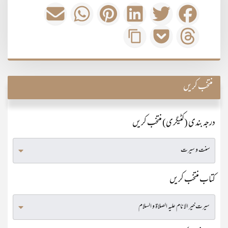
منتخب کریں
درجہ بندی (کٹیگری) منتخب کریں
کتاب منتخب کریں