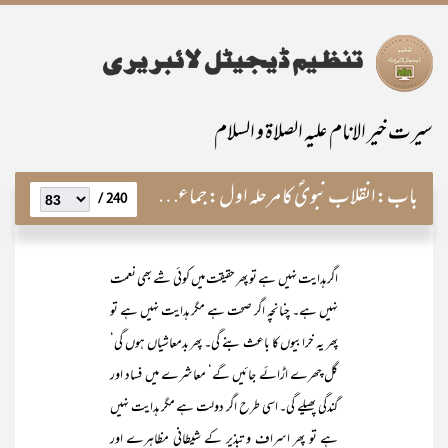
سیرت خیر الانام علیہ الصلاۃ و السلام
باب:
انقلاب نبویؐ کا مرحلہ اول: جماعت سازی اور اُس کا نبویؐ طریق
240 /
اگر ہدایت نہیں ہے تو پھر حقیقت میں کوئی شے بھی نعمت
نہیں ہے۔ چنانچہ اگر صحت ہے مگر ہدایت نہیں ہے تو
پھر یہ خرابیوں کا باعث بنے گی۔ پھر بدمعاشیاں ہوں گی‘
گل چھرے اڑائے جائیں گے‘ معاشرے میں فساد اور
گندگی پھیلے گی۔ اسی طرح اگر دولت ہے مگر ہدایت نہیں
ہے تو پھر اسراف و تبذیر کے شیطانی مظاہرے اور