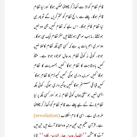
قائم نظام کو جڑ سے اکھاڑ کر پھینکنا ممکن ہوگا‘ اور نیا نظام
قائم ہوگا۔ پہلے سے رائج نظام کو ختم کریں گے تو پھر ہی
نیا نظام قائم ہوگا۔ اس لیے کہ نظام کہیں بھی دو نہیں
ہوسکتے۔ مذہب سو بھی ہوسکتے ہیں مگر نظام ایک ہی ہوگا۔
دوسری اہم بات یہ ہے کہ کسی بھی جگہ نظام کا خلا نہیں
ہوتا۔ کوئی نہ کوئی نظام بہرحال موجود ہوتا ہے۔ مثلاً
کہیں بادشاہت کا نظام ہوگا‘ کہیں جمہوریت کا نظام
ہوگا‘ کہیں سرمایہ داری ہوگی‘ کہیں کمیونزم کا نظام ہوگا‘
کہیں قبائلی سسٹم ہوگا‘ کہیں جاگیرداری ہوگی۔ کوئی جگہ
ایسی نہیں ہوسکتی جہاں کوئی نظام نہ ہو‘ اور کسی جگہ پر نیا
نظام لانے کے لیے پہلے سے قائم نظام کو اکھاڑ کر پھینکنا
ضروری ہے۔ اسی کا نام انقلاب
(revolution)
ہے۔ قرآن حکیم میں تین مرتبہ وہ الفاظ آئے ہیں جن میں
’’اظہار دین علی الدین کلہ‘‘
آپؐ کا مشن
بتایا