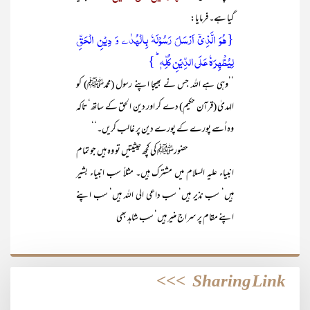
گیا ہے۔ فرمایا:
{ہُوَ الَّذِیۡۤ اَرۡسَلَ رَسُوۡلَہٗ بِالۡہُدٰۦ وَ دِیۡنِ الۡحَقِّ
لِیُظۡہِرَہٗ عَلَی الدِّیۡنِ کُلِّہٖ ؕ }
’’وہی ہے اللہ جس نے بھیجا اپنے رسول (محمدﷺ) کو
الہدیٰ (قرآن حکیم) دے کر اور دین الحق کے ساتھ‘ تاکہ
وہ اُسے پورے کے پورے دین پر غالب کریں۔‘‘
حضورﷺ کی کچھ حیثیتیں تو وہ ہیں جو تمام
انبیاء علیہ السلام میں مشترک ہیں۔ مثلاً سب انبیاء بشیر
ہیں‘ سب نذیر ہیں‘ سب داعی الی اللہ ہیں‘ سب اپنے
اپنے مقام پر سراج منیر ہیں‘ سب شاہد بھی
>>>
Sharing Link