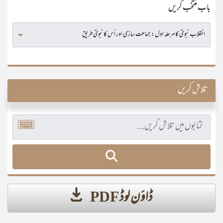
باب منتخب کریں
تلاش کریں
ڈاؤن لوڈ PDF