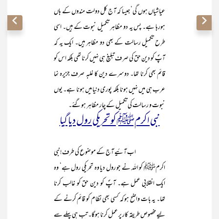
عیاشیاں ہوں گی‘ جیسا کہ آج کل دولت مندوں کے ہاں
ہورہا ہے۔ پس یہ دو مظاہر تکمیل نبوت کے ہیں۔ اسی
طرح تکمیل رسالت کے بھی دو مظاہر ہیں۔ ایک یہ کہ
آپؐ کو دین حق کی صرف تبلیغ ہی نہیں کرنا تھی بلکہ اس کو
قائم بھی کرنا تھا۔ دوسرے دین کا غلبہ صرف جزیرہ نما
عرب ہی میں نہیں ہونا بلکہ پوری دنیا میں ہونا ہے۔ یوں
نبوت و رسالت کی تکمیل کے چار مظاہر ہوگئے۔
نبی اکرمﷺ کو تحریکی رول دیا گیا
اب آئیے آج کے موضوع کی طرف!نبی
اکرمﷺ کو اللہ نے جو رول دیا وہ تحریکی رول ہے‘ وہ
ایک انقلابی عمل ہے۔ آپؐ کو دین حق کو غالب کرنا
تھا۔ یہ بات واضح ہو کہ کسی بھی نظام کو قائم کرنے کے
لیے مخصوص طریقہ کار پر عمل کرنا ہوگا۔ تب ہی پہلے سے