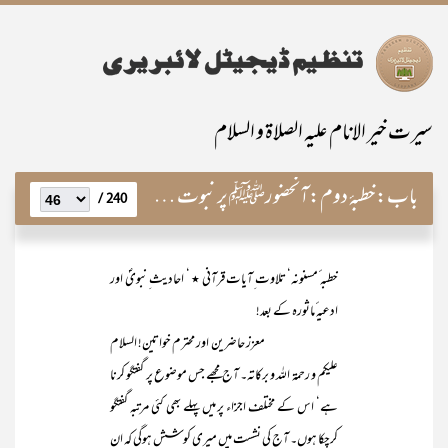
سیرت خیر الانام علیہ الصلاۃ و السلام
باب:
خطبۂ دوم:آنحضورﷺ پر نبوت اور رسالت کی تکمیل
240 /
خطبہ ٔمسنونہ‘ تلاوت ِآیات قرآنی ٭ ‘ احادیث ِنبویؐ اور
ادعیہ ٔماثورہ کے بعد!
معزز حاضرین اور محترم خواتین! السلام
علیکم و رحمۃ اللہ و برکاتہ۔ آج مجھے جس موضوع پر گفتگو کرنا
ہے‘ اس کے مختلف اجزاء پر میں پہلے بھی کئی مرتبہ گفتگو
کرچکا ہوں۔ آج کی نشست میں میری کوشش ہوگی کہ ان