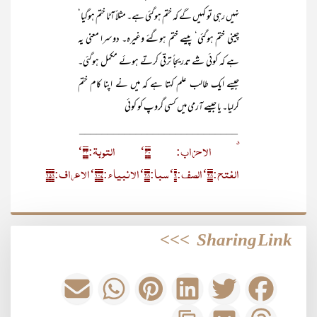
نہیں رہی تو کہیں گے کہ ختم ہوگئی ہے۔ مثلاً آٹا ختم ہوگیا‘
چینی ختم ہوگئی‘ پیسے ختم ہوگئے وغیرہ۔ دوسرا معنی یہ
ہے کہ کوئی شے تدریجاً ترقی کرتے ہوئے مکمل ہوگئی۔
جیسے ایک طالب علم کہتا ہے کہ میں نے اپنا کام ختم
کرلیا۔ یا جیسے آرمی میں کسی گروپ کو کوئی
____________________________
٭ الاحزاب: ۴۰‘ التوبۃ:۳۳‘
الفتح:۲۸‘الصف:۹‘سبا:۲۸‘الانبیاء:۱۰۷‘الاعراف:۱۵۸
>>>
Sharing Link