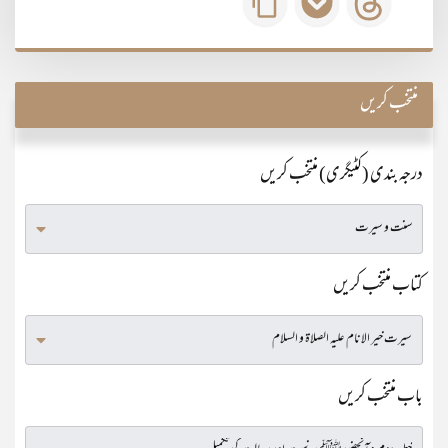
منتخب کریں
درجہ بندی (کٹیگری) منتخب کریں
کتاب منتخب کریں
باب منتخب کریں