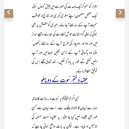
اجزاء کو سمو کر ایک وحدت کی صورت میں پیش کروں‘ تاکہ
ایک مکمل مضمون اپنے صغریٰ کبریٰ اور نتائج و عواقب
سمیت آپ کے سامنے آجائے۔ میری کوشش یہ بھی
ہوگی کہ اپنی گزارشات جوش خطابت کی بجائے دھیمے انداز
میں اور دو اور دو چار کی طرح آپ کے سامنے رکھوں‘
تاکہ وہ بآسانی آپ کے ذہن نشین ہوجائیں اور آپ
انہیں گنتی کے طور پر یاد کرسکیں۔ اللہ تعالیٰ مجھے اس کی
توفیق عطا فرمائے۔
عقیدۂ ختم نبوت کے دو پہلو
نبی اکرمﷺ پر نبوت و رسالت کا خاتمہ
ہمارے ایمان کا جزو لاینفک ہے۔ اسے ایمان سے کسی
طور بھی علیحدہ نہیں کیا جاسکتا۔ یہ عقیدہ اُمت ِمسلمہ کی
تاسیس و بنیاد ہے۔ لیکن یہ بات واضح ہونی چاہیے کہ