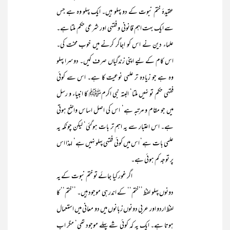
عقیدۂ ختم نبوت کے دو پہلو ہیں۔ ایک پہلو وہ ہے جس
سے ایک بہت اہم قانونی و فقہی اور شرعی حکم ملتا ہے۔
علماء دین نے اس کو اجاگر کرنے میں خوب محنت کی۔
اس کام کے لیے اپنی زندگیاں صرف کیں۔ دوسرا پہلو
وہ ہے جو زیادہ تر علمی نوعیت کا ہے۔ اس سے کوئی
فقہی حکم تو نہیں ملتا‘ البتہ نبی اکرمﷺ کا انبیاء و رسل
میں جو مقام و مرتبہ ہے‘ اس کی اصل اساس واضح ہوتی
ہے۔ اس اعتبار سے یہ اہم تر بات ہوگئی‘ لیکن چونکہ یہ
علمی بات ہے‘ اس میں کوئی فقہی پہلو نہیں ہے‘ لہذا اس
پر توجہ کم ہوئی ہے۔
اگر غور کیا جائے تو ختم نبوت کے یہ
دونوں پہلو لفظ ’’ختم‘‘ کے اندر ہی موجود ہیں۔ ’’ختم‘‘ کا
لفظ اردو اور عربی دونوں زبانوں میں دو معانی میں استعمال
ہوتا ہے۔ ایک یہ کہ کوئی شے پہلے موجود تھی‘ مگر اب