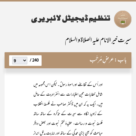
سیرت خیر الانام علیہ الصلاۃ و السلام
باب:
عرضِ مُرتّب
240 /
اور اُس کے تقاضے اور اسوۂ رسولؐ ۔ لیکن اس مجموعہ میں
شامل خطابات تین اعتبارات سے انفرادیت کے حامل
ہیں۔ ایک یہ کہ ان میں ڈاکٹر صاحب نے فلسفۂ انقلاب
کے زاویۂ نگاہ سے سیرت کے تذکرہ کے ساتھ ساتھ
فلسفۂ نبوت و رسالت، عقیدۂ ختم نبوت اور بعض دیگر
مباحث کو بھی بڑی عمدگی کے ساتھ اور نہایت مدلل انداز