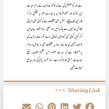
ہے اور کوشش کی ہے کہ ڈاکٹر صاحب نے بزم سیرت
میں جو کہا وہ صفحۂ قرطاس پر پورے طور پر منتقل ہو کر
قارئین تک پہنچے۔ مگر یہ بھی حقیقت ہے کہ کوئی بھی انسانی
کاوش خامیوں سے پاک نہیں ہو سکتی۔ لہذا اظہار بیان میں
اگر کہیں کوئی کمی کوتاہی دکھائی دے تو اسے مرتب کی
طرف محمول کیا جائے۔ پھر یہ حقیقت بھی ہر خاص و عام
پر آشکارا ہے کہ سیرت مطہرہ جس عظیم الشان، رفیع
الدرجات ہستی کا تذکرہ ہے، وہ مجسمۂ پاکیزگی اور جامع
کمالات تھی۔
>>>
Sharing Link