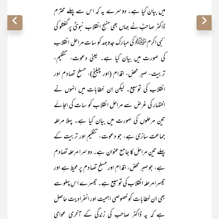
میں بیان کیا ہے۔ دوسرے یہ کہ اس سے پہلے محترم
ڈاکٹر صاحبؒ نے جہاں بھی منہج انقلاب نبویؐ پر گفتگو کی
‘نبی اکرمﷺ کی مبارک جدوجہد کو سات مراحل انقلاب
کی صورت میں بیان کیا ہے۔ یعنی دعوت، تنظیم،
تربیت، صبر محض، اقدام (اور چیلنج)، مسلح تصادم اور
انقلاب کی توسیع۔ لیکن اِن خطابات میں انہوں نے
اختصار کی غرض سے مراحل انقلاب کو سات کی بجائے
تین مرحلوں کی صورت میں بیان کیا ہے۔ پہلا مرحلہ
جماعت سازی ہے، جو دعوت، تنظیم اور تربیت کے
پہلے تین مراحل کا جامع عنوان ہے۔ دوسرا مرحلہ تصادم
ہے، جو صبر محض، اقدام اور مسلح تصادم پر محیط ہے اور
تیسرا مرحلہ انقلاب کی توسیع ہے۔ تیسرے اس پہلو سے
بھی ان خطابات کو خصوصی اہمیت اور انفرادیت حاصل
ہے کہ یہ ڈاکٹر صاحب کی زندگی کے آخری عوامی