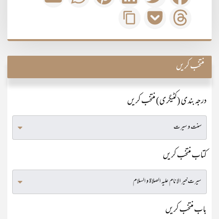
منتخب کریں
درجہ بندی (کٹیگری) منتخب کریں
کتاب منتخب کریں
باب منتخب کریں