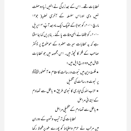
خطابات تھے۔ اس کے بعد زندگی نے انہیں زیادہ مہلت
نہیں دی اوراس سلسلہ کے آخری خطبہ( جو۱۴
مارچ۲۰۱۰ء کو ہوا) کے ٹھیک ایک ماہ بعد آپؒ ۱۴ اپریل
۲۰۱۰ ء کو بقضائے الٰہی وفات پا گئے۔ بنابریں کہا جا سکتا
ہے کہ یہ خطابات سیرت مطہرہ کے موضوع پر ڈاکٹر
صاحب کے فکر کا نچوڑ ہیں۔ اس مجموعہ میں جو خطابات
شامل ہیں وہ درج ذیل ہیں:
٭ فلسفۂ دین میں نبوت و رسالت کا مقام ٭ آنحضورﷺ
پر نبوت و رسالت کی تکمیل
٭ حزب اللہ کی تیاری کا نبوی طریق ٭ باطل سے تصادم
کے ابتدائی مراحل
٭ باطل سے تصادم کے تکمیلی مراحل
خطابات کی ترتیب وتسوید کے دوران
میں مرتب نے حزم واحتیاط کو پورے طورپرملحوظ رکھا