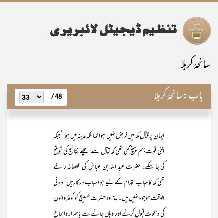
سانحۂ کربلا
باب:
سانحۂ کربلا
48 /
ایمان پر قتال مکہ میں فرض نہیں ہوا تھا بلکہ مدینہ میں ہوا ‘جبکہ
اتنی قوت بہم پہنچ گئی تھی کہ قتال سے اچھے نتائج کی توقع
کی جا سکے۔ حضرت عبد اللہ بن عباسؓ‘کی مخلصانہ رائے
تھی کہ کامیاب اقدام کے لیے جو اسباب درکار ہیں‘ وہ فی
الوقت موجود نہیں ہیں۔ لہذا وہ حضرت حسینؓ کو کوفہ والوں
کی دعوت قبول کرنے اور وہاں جانے سے باصرار والحاح