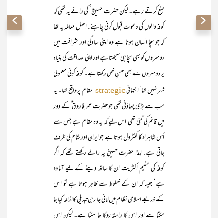
منع کرتے رہے۔ لیکن حضرت حسینؓ ‘ کی رائے یہ تھی کہ
کوفہ والوں کی دعوت قبول کرنی چاہئے ۔اصل معاملہ یہ تھا
کہ جو سچا انسان ہوتا ہے وہ اپنی سادگی اور شرافت میں
دوسرو ں کو بھی سچا ہی سمجھتا ہے اور اپنی صداقت کی بنیاد
پر دوسروں سے بھی حسنِ ظن رکھتا ہے۔ کوفہ کوئی معمولی
شہر نہیں تھا‘ انتہائی
مقام پر واقع تھا۔ یہ
strategic
سب سے بڑی چھاؤنی تھی جو حضرت عمر فاروق ؓ کے دور
میں قائم کی گئی تھی‘اس لیے کہ یہ وہ مقام ہے جس سے
اُس شاہراہ کا کنٹرول ہوتا ہے جو ایران اور شام کی طرف
جاتی ہے۔ لہذا حضرت حسینؓ یہ رائے رکھتے تھے کہ اگر
کوفہ کی عظیم اکثریت ان کا ساتھ دینے کے لیے آمادہ
ہے‘ جیسا کہ ان کے خطوط سے ظاہر ہوتا ہے تو اس
کے ذریعے اسلامی نظام میں لائی جا رہی تبدیلی کا ازالہ کیا جا
سکتا ہے اور اس کا راستہ روکا جا سکتا ہے۔ لیکن اس