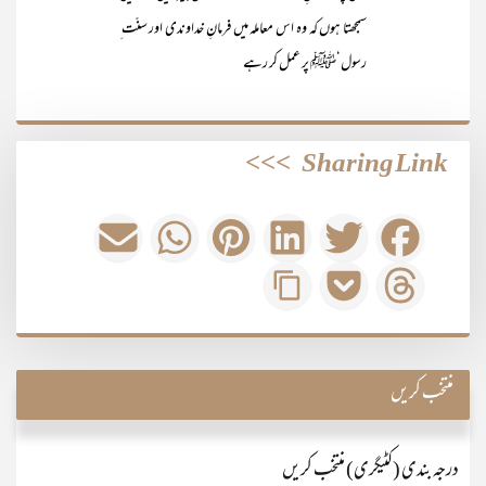
سمجھتا ہوں کہ وہ اس معاملہ میں فرمانِ خداوندی اور سنّت ِ
رسول‘ﷺ پر عمل کر رہے
>>>
Sharing Link
منتخب کریں
درجہ بندی (کٹیگری) منتخب کریں