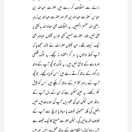
رائے سے اختلاف کر رہے ہیں حضرت عبداللہ بن
عباس‘ حضرت عبداللہ بن عمر اور حضرت عبداللہ بن زبیر
رضی اللہ عنہم اجمعین۔ یہ اختلاف بھی معاذ اللہ بدنیتی پر
مبنی نہیں تھا۔ حضرت حسین ؓبھی اور یہ تینوں عبادلہ بھی
نیک نیت تھے۔ ان تینوں حضرات نے لاکھ سمجھایا کہ
آپ کوفہ والوں پر ہر گز اعتماد نہ کیجئے۔ یہ لوگ قطعی
بھروسے کے لائق نہیں ہیں۔ یہ لوگ جو کچھ آپ کے والدِ
بزرگوار کے ساتھ کرتے رہے ہیں‘ اس کو یاد کیجئے۔ جو کچھ
آپ کے برادرِ محترم کے ساتھ کر چکے ہیں ‘اس کو پیش
نظر رکھئے۔ یہ عین ممکن ہے کہ ان کے دل آپ کے
ساتھ ہوں‘ لیکن ان کی تلواریں آپ کی حمایت میں نہیں
اٹھیں گی بلکہ معمولی خوف یا دباؤ یا لالچ سے آپ کے
خلاف اٹھ جائیں گی۔ لیکن حضرتِ حسینؓ کا ایک فیصلہ ہے
جس پر وہ کمالِ استقامت کے ساتھ عمل پیرا ہیں‘ اور میں