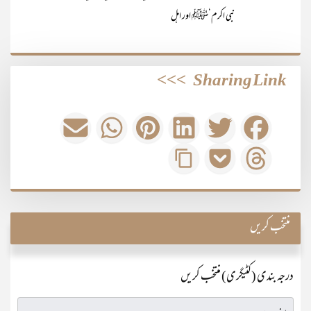
نبی اکرم‘ﷺ اور اہل
>>>
Sharing Link
منتخب کریں
درجہ بندی (کٹیگری) منتخب کریں