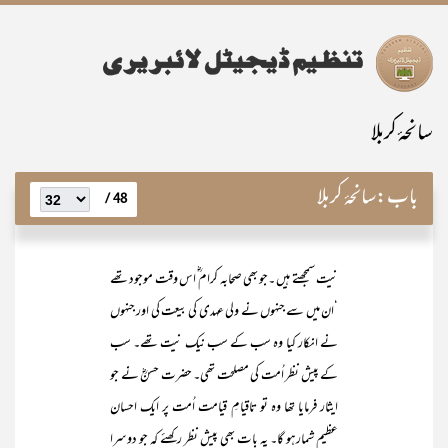
سانحۂ کربلا
باب:
سانحۂ کربلا
48 /
نیت سمجھتے ہیں ۔جو بھی صحابہ کرام ؓ اس وقت موجود تھے
‘ان میں سے جنہوں نے ولی عہدی کی بیعت کی اور جنہوں
نے انکار کیا وہ سب کے سب نیک نیت تھے۔ سب
کے پیش نظر اُمت کی مصلحت تھی۔ حضرت حسنؓ نے جو
ایثار فرمایا تھا وہ تو تاقیامِ قیامت اُمت پر ایک احسان
عظیم شمارہو گا۔ یہ بات بھی پیش نظر رکھئے کہ جو دوسرا