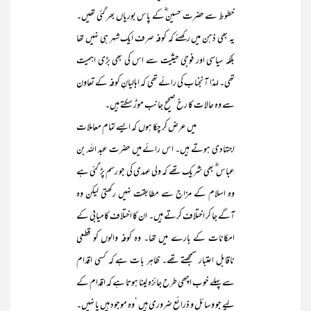
خطوط سے حضرت حسین ؓکے پاس بوریاں بھر گئی تھیں۔
یہ بھی ذہن میں رکھئے کہ کوفہ صرف ایک شہر ہی نہیں تھا
بلکہ سیاسی اور فوجی حیثیت سے اس کی بھی بڑی اہمیت
تھی۔ لہذا آنجناب کی رائے تھی کہ اہالیانِ کوفہ کے تعاون
سے وہ حالات کا رخ صحیح جانب موڑ سکتے ہیں۔
میں عرض کر چکا ہوں کہ ایسے تمام معاملات
اجتہادی ہوتے ہیں۔ اس رائے میں حضرت عبد اللہ بن
عباس ؓ بھی شریک تھے کہ ولی عہدی کی جو رسم پڑ گئی ہے
وہ اسلام کے مزاج سے مطابقت نہیں رکھتی لیکن وہ
آگے جا کر اختلاف کرتے ہیں۔ ان کا اختلاف کامیابی کے
امکانات کے بارے میں تھا۔ وہ کوفہ والوں کو قطعی
ناقابل اعتبار سمجھتے تھے۔ ظاہر بات ہے کہ کسی اقدام
سے پہلے خوب اچھی طرح جائزہ لینا ہوتا ہے کہ اقدام کے
لیے جو وسائل و ذرائع ضروری ہیں ‘وہ موجود ہیں یا نہیں۔