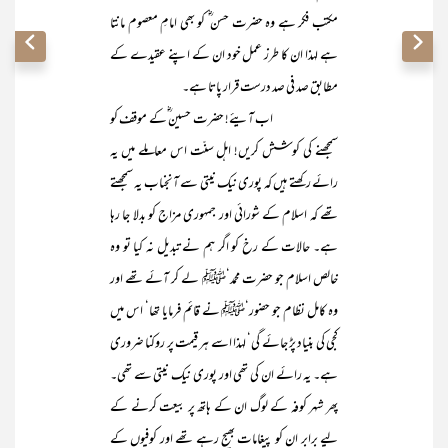
مکتب فکر ہے وہ حضرت حسن ؓ کو بھی امامِ معصوم مانتا
ہے لہذا ان کا طرز عمل خود ان کے اپنے عقیدے کے
مطابق صد فی صد درست قرار پاتا ہے۔
اب آیئے! حضرت حسین ؓکے موقف کو
سمجھنے کی کوشش کریں! اہل سنّت اس معاملے میں یہ
رائے رکھتے ہیں کہ پوری نیک نیتی سے آنجناب یہ سمجھتے
تھے کہ اسلام کے شورائی اور جمہوری مزاج کو بدلا جا رہا
ہے۔ حالات کے رخ کو اگر ہم نے تبدیل نہ کیا تو وہ
خالص اسلام جو حضرت محمد‘ﷺ لے کر آئے تھے اور
وہ کامل نظام جو حضور‘ﷺ نے قائم فرمایا تھا‘ اس میں
کجی کی بنیاد پڑ جائے گی‘ لہذا اسے ہر قیمت پر روکنا ضروری
ہے۔ یہ رائے ان کی تھی اور پوری نیک نیتی سے تھی۔
پھر شہر کوفہ کے لوگ ان کے ہاتھ پر بیعت کرنے کے
لیے برابر ان کو پیغامات بھیج رہے تھے اور کوفیوں کے