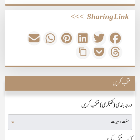
>>>
Sharing Link
منتخب کریں
درجہ بندی (کٹیگری) منتخب کریں