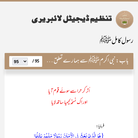
رسول کاملﷺ
باب:
نبی اکرمﷺ سے ہمارے تعلق کی بنیادیں اور نبویؐ مشن کی تکمیل اور ہمارا فرض
95 /
اُتر کر حرا سے سوئے قوم آیا
اور اِک نسخہ کیمیا ساتھ لایا
فرمایا:
{ہُوَ الَّذِیۡ بَعَثَ فِی الۡاُمِّیّٖنَ رَسُوۡلًا مِّنۡہُمۡ یَتۡلُوۡا