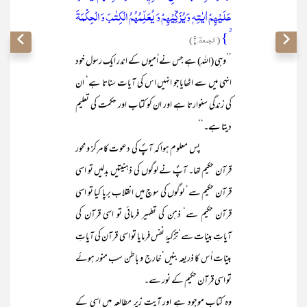
عَلَیۡہِمۡ اٰیٰتِہٖ وَ یُزَکِّیۡہِمۡ وَ یُعَلِّمُہُمُ الۡکِتٰبَ وَ الۡحِکۡمَۃَ
٭ }
(الجمعۃ:۲)
’’وہی (اللہ) ہے جس نے اُمیوں کے اندر ایک رسول خود
انہی میں سے اٹھایاجو انہیں اس کی آیات سناتا ہے‘ ان
کی زندگی سنوارتا ہے اور ان کو کتاب اور حکمت کی تعلیم
دیتا ہے۔‘‘
پس معلوم ہوا کہ آپؐ کی دعوت کا مرکز و محور
قرآن حکیم تھا۔ آپؐ نے لوگوں کی ذہنیتیں بدلیں تو اسی
قرآن حکیم سے‘ لوگوں کی سوچ میں انقلاب برپا کیا تو اسی
قرآن حکیم سے‘ ذہن کی تطہیر فرمائی تو اسی قرآن کی
آیاتِ بینات سے‘تزکیۂ نفس فرمایا تو اسی قرآن کی آیاتِ
بینات اُس کا ذریعہ بنیں‘ خارج و باطن سب منور ہوئے
تو اسی قرآن حکیم کے نور سے۔
وہ کتاب موجود ہے اور آیت زیر مطالعہ میں اسی کے