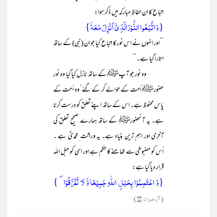
اتباع کا ان الفاظِ مبارکہ میں ذکر ہوا:
{وَ اتَّبَعُوا النُّوۡرَ الَّذِیۡۤ اُنۡزِلَ مَعَہٗۤ}
’’اور انہوں نے اس نور کا اتباع کیا جو ان (نبی) کے ساتھ
اتارا گیا ہے۔‘‘
وہ نور جو آپﷺ کے ساتھ نازل کیا گیا وہ نور
حضورﷺ اُمت کے حوالے کر کے گئے‘ وہ اُمت کے
پاس محفوظ ہے۔ اس کے ساتھ اپنے تعلق کو درست کرنا
ہے۔ یہ آنحضورﷺ کے ساتھ ہمارے صحیح تعلق کی
آخری اور اہم ترین بنیاد ہے۔ یہ وراثت ِ محمدیؐ ہے ۔
اُس کو مضبوطی سے تھامنے کا حکم ہے اور اسی کو حبل اللہ
قرار دیا گیا ہے:
{وَ اعۡتَصِمُوۡا بِحَبۡلِ اللّٰہِ جَمِیۡعًا وَّ لَا تَفَرَّقُوۡا ۪ }
(آل عمران:۱۰۳)