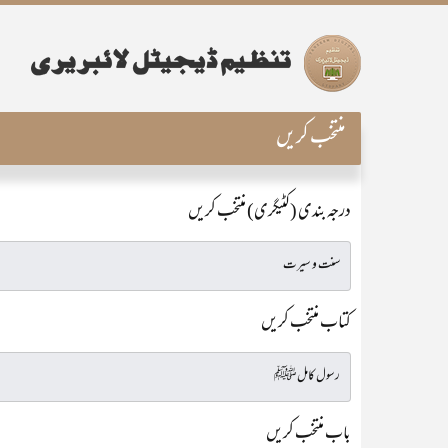
منتخب کریں
درجہ بندی (کٹیگری) منتخب کریں
کتاب منتخب کریں
باب منتخب کریں