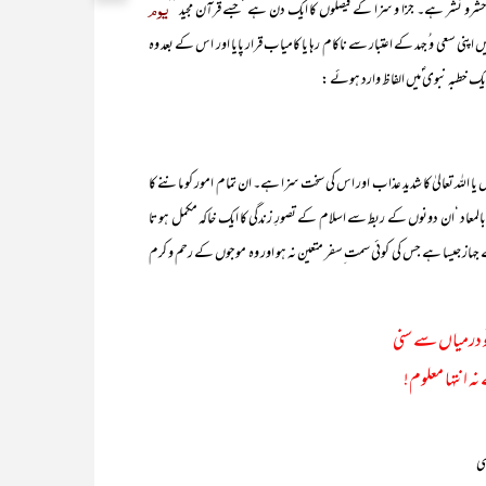
یوم
 ہے۔ جزا و سزا کے فیصلوں کا ایک دن ہے ‘جسے قرآن مجید ’’
اپنی سعی و ُجہد کے اعتبار سے ناکام رہا یا کامیاب قرار پایا اور اس کے بعد وہ
یک خطبہ نبوی ؐمیں الفاظ وارد ہوئے :
 اللہ تعالیٰ کا شدید عذاب اور اس کی سخت سزا ہے۔ ان تمام امور کو ماننے کا
یمان بالمعاد ‘ان دونوں کے ربط سے اسلام کے تصورِ زندگی کا ایک خاکہ مکمل ہو تا
ے جہاز جیسا ہے جس کی کوئی سمت ِسفر متعین نہ ہو اور وہ موجوں کے رحم و کرم
و درمیاں سے سنی
 نہ انتہا معلوم!
ہی