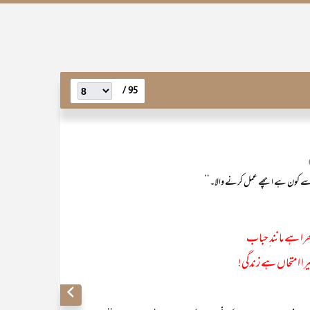
95 /
ں سے کون ہے اچھے عمل کرنے والا۔‘‘
بھرا ہے مانند ِحباب
ا امتحاں ہے زندگی!