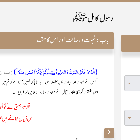
رسول کاملﷺ
باب:
نبوت و رسالت اور اس کا مقصد
{الَّذِیۡ خَلَقَ الۡمَوۡتَ وَ الۡحَیٰوۃَ لِیَبۡلُوَکُمۡ اَیُّکُمۡ اَحۡسَنُ عَمَلًا ؕ}
(الملک:۲)
’’اس نے موت اور حیات کا یہ سلسلہ اس لیے بنایا کہ تمہیں آزمائے کہ تم می
اس حقیقت کو بھی علامہ اقبال نے نہایت سادہ الفاظ میں ادا فرمایا: ؎
قلزمِ ہستی سے ُتو اُ
اس زیاں خانے میں تیر