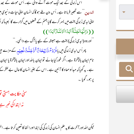
اس زندگی کے بعد ایک موت آنے والی ہے۔ اُس موت کے بعد حشرو نشر
الدین
‘‘ سے تعبیر فرماتا ہے۔ اُس دن طے ہو گا کہ انسان اپنی حیاتِ دنیوی میں 
اپنی ابدی زندگی جنت میں بسر کرے گایا جہنم کے شعلوں میں گزارے گا‘ جیسا کہ ا
((وَاِنَّھَا لَجَنَّۃٌ اَبَدًا اَوْ لَنَارٌ اَبَدًا))
’’اور وہ (ابدی زندگی) جنت ہے ہمیشہ کے لیے یا آگ ہے دائمی۔‘‘
فَرَوۡحٌ وَّ رَیۡحَانٌ ۬ۙ وَّ جَنَّتُ نَعِیۡمٍ
پھر اُس ابدی زندگی میں یا
کے مزے ہیں یا
نام ایمان بالآخرۃ ہے۔ اگر غور کیا جائے تو ایمان باللہ اور ایمان بالآخرۃ یا ا
ہے۔ یہ گویا کہ مبدأ و معاد کا آئین ہے۔ اس کے بغیر انسان کا حال بے لنگر ک
پر ہو ۔ گویا ؎
سنی حکایت ہستی ت
نہ ابتدا کی خبر ہے
لیکن اللہ اور آخرت کا یہ علم انسان کی زندگی کی ابتدا اور انتہا کا تعین کرتا ہے۔ ان