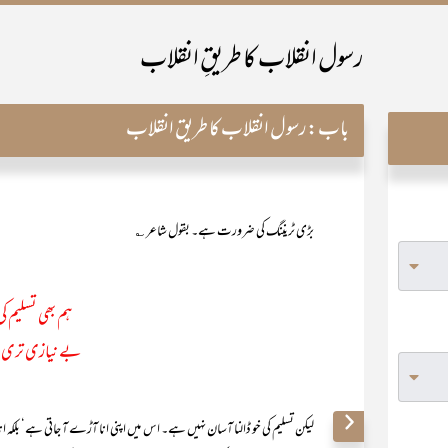
رسول انقلاب کا طریقِ انقلاب
باب:
رسول انقلاب کا طریق انقلاب
بڑی ٹریننگ کی ضرورت ہے۔ بقول شاعر ؎
ہم بھی تسلیم ک
بے نیازی تری 
لیکن تسلیم کی خو ڈالنا آسان نہیں ہے۔ اس میں اپنی انا آڑے آ جاتی ہے‘ بلکہ ان