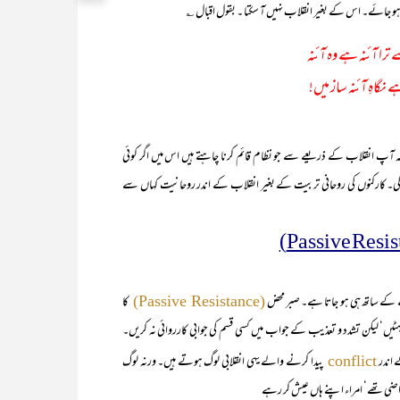
ہو جائے۔ اس کے بغیر انقلاب نہیں آ سکتا ۔ بقول اقبال ؎
ے ترا آئنہ ہے وہ آئنہ
ہے نگاہِ آئنہ ساز میں!
گا کہ آپ انقلاب کے ذریعے سے جو نظام قائم کرنا چاہتے ہیں اس میں اگر کوئی
 گی۔ کارکنوں کی روحانی تربیت کے بغیر انقلاب کے اندر روحانیت کہاں سے
کا
(Passive Resistance)
ٹیں‘ لیکن تشدد و تعذیب کے جواب میں کسی قسم کی جوابی کارروائی نہ کریں۔
 اندر
پیدا کرنے والے یہی انقلابی لوگ ہوتے ہیں۔ ورنہ لوگ
conflict
راضی تھے‘ امراء اپنے ہاں عیش کر رہے