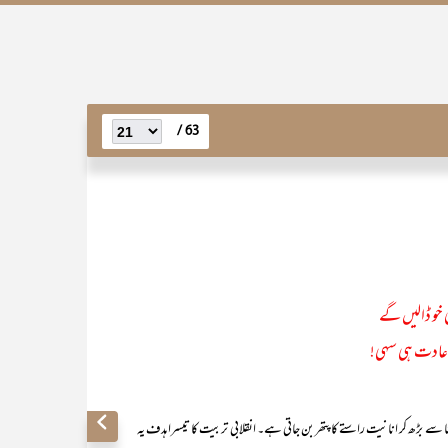
63 /
ی خو ڈالیں گے
عادت ہی سہی!
ا سے بڑھ کر انانیت راستے کا پتھر بن جاتی ہے۔ انقلابی تربیت کا تیسرا ہدف یہ