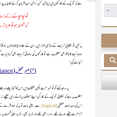
ہے کہ تحریک کے کارکنوں میں اپنا تن‘ من‘ دھن سب قربان کرنے کا جذبہ پیدا 
تو بچا بچا کے نہ رکھ اس
کہ شکستہ ہو تو عزیز تر 
یہ تین تو انقلابی تربیت کے لازمی اجزاء ہیں۔ ان کے علاوہ چوتھا جزو یہ ہو 
روحانیت کا پہلو بھی مطلوب ہے تو کارکنوں کی روحانی تربیت بھی کرنا پڑے
آجائے گی؟
(۴) صبر محض (Passive Resistance)
یہ مرحلہ کہنے کو تو نمبر ۴ ہے لیکن حقیقت میں اس کا آغاز پہلے مرحلے کے ساتھ ہی ہو جاتا ہے۔ صبر محض
مطلب یہ ہے کہ انقلابی تحریک کے کارکن اپنے موقف پر ڈٹے رہیں‘ پیچھے نہ ہ
اس کی وجہ بہت منطقی
ہے۔ پہلی بات تو یہ کہ معاشرے کے
(logical)
آرام سے بیٹھے ہوئے تھے۔ امراء بھی تھے اور غرباء بھی۔ غرباء اپنی قسمت پر 