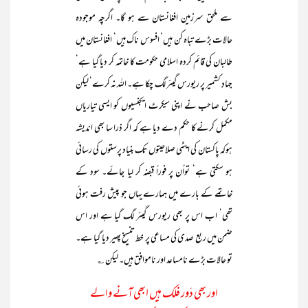
سے ملحق سرزمین افغانستان سے ہو گا۔ اگرچہ موجودہ
حالات بڑے تباہ کن ہیں‘ افسوس ناک ہیں‘ افغانستان میں
طالبان کی قائم کردہ اسلامی حکومت کا خاتمہ کر دیا گیا ہے‘
جہادِ کشمیر پر ریورس گیئر لگ چکا ہے۔ اللہ نہ کرے‘ لیکن
بش صاحب نے اپنی سیکرٹ ایجنسیوں کو ایسی تیاریاں
مکمل کرنے کا حکم دے دیا ہے کہ اگر ذرا سا بھی اندیشہ
ہوکہ پاکستان کی ایٹمی صلاحیتوں تک بنیاد پرستوں کی رسائی
ہو سکتی ہے‘ تواُن پر فوراً قبضہ کر لیا جائے۔ سود کے
خاتمے کے بارے میں ہمارے یہاں جو پیش رفت ہوئی
تھی‘ اب اس پر بھی ریورس گیئر لگ گیا ہے اور اس
ضمن میں ربع صدی کی مساعی پر خط تنسیخ پھیر دیا گیا ہے۔
تو حالات بڑے نامساعد اور ناموافق ہیں۔ لیکن ؎
اور بھی دَور فلک ہیں ابھی آنے والے