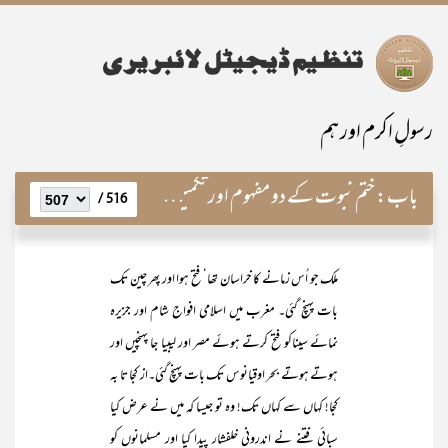
رسولِ اکرم اور ہم
باب:
ختم نبوت کے دو مفہوم اور تکمیل رسالت کےعملی تقاضے
516 /
ملک جو اُس زمانے کا خراسان تھا‘ فتح ہوا اور پھر چین تک
بات پہنچ گئی۔ مغرب میں اسلامی افواج شام اور جزیرہ
نمائے سیناکو فتح کرتے ہوئے مصر اور لیبیا جا پہنچیں اور
ہوتے ہوتے بحر اوقیانوس تک بات پہنچ گئی۔از کجا تا بہ
کجا! کہاں سے کہاں تک! وہ تو جیسا کہ میں نے عرض کیا
سبائی فتنے نے اندرونی خلفشار پیدا کیا اور مسلمانوں کو