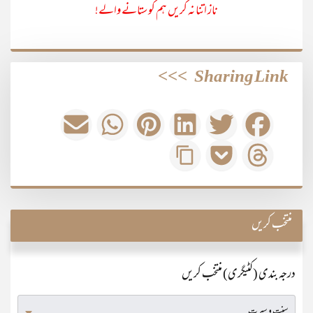
ناز اتنا نہ کریں ہم کو ستانے والے!
>>>
Sharing Link
منتخب کریں
درجہ بندی (کٹیگری) منتخب کریں