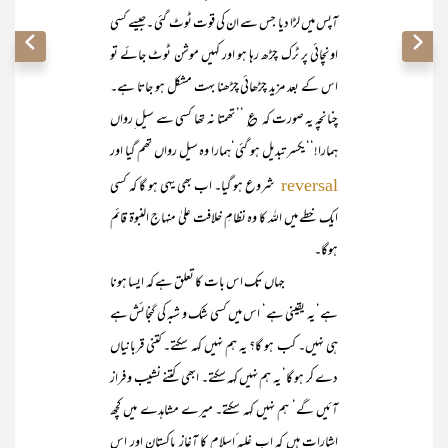
آپس میں لڑا دیا جس سے ان کی قوت ٹوٹ گئی ۔جیسے کسی
اونچائی پر ٹرک چڑھ رہا ہو اور کہیں موشن ٹوٹ جائے تو
اس کے بعد مزید چڑھائی چڑھنا بہت مشکل ہو جاتا ہے۔
چنانچہ یہ صورت کہ ؏ ’’ تھمتا نہ تھا کسی سے سیل ِرواں
ہمارا!‘‘یکسر تبدیل ہو گئی‘ہمارا وہ سیل رواں تھم گیا اور
شروع ہو گیا۔ اب بھی یہی ہو گا کہ کسی
reversal
ایک خطے میں اللہ کا وہ نظامِ خلافت علیٰ منہاج النبوۃ قائم
ہوگا۔
جہاں تک اس بات کا تعلق ہے کہ ایسا ہونا
ہے‘ یہ یقینی ہے‘ اس میں کسی شک و شبہ کی گنجائش ہے
ہی نہیں۔ کب ہو گا؟ یہ ہم نہیں کہہ سکتے۔ کتنی قربانیاں
دے کر ہو گا‘ یہ ہم نہیں کہہ سکتے۔ ابھی کتنے نشیب و فراز
آئیں گے‘ ہم نہیں کہہ سکتے۔ میرے مشاہدے میں کچھ
اشارات ہیں کہ اب غلبہ ٔاسلام کا آغاز پاکستان اور اس