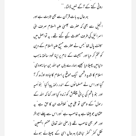
روٹی کتے کے آگے نہیں ڈالتا۔‘‘
بہرحال یہ بات قرآن سے بھی ثابت ہے اور
انجیل سے بھی کہ حضرت عیسیٰ علیہ السلام صرف بنی
اسرائیل کی طرف مبعوث کیے گئے تھے۔ یہ تو اصل میں
سینٹ پال تھا‘ جس نے حضرت مسیح علیہ السلام کے دین
کو ختم کر دیا اور مسیحیت کے نام پر اپنا خود ساختہ مذہب
دنیا میں پھیلا دیا‘جیسے ہمارے ہاں عبد اللہ بن سبا یہودی‘
اسلام کا شدید دشمن ‘ایک موقع پر اسلام کا لبادہ اوڑھ کر آ
گیا اور اس نے مسلمانوں کے اندر رخنہ پیدا کیا‘ بنو اُمیہ
اور بنو ہاشم کی پرانی چپقلش کو زندہ کیا اور کہا کہ اللہ کے
رسول ؐ کے وصی تو علی ہیں‘ خلافت ان کا حق ہے‘ یہ
عثمان جو بیٹھا ہے یہ غاصب ہے‘ اور اس سے پہلے ابوبکر
اور عمر بھی غاصب تھے (رضی اللہ تعالیٰ عنہم اجمعین‘
نقل کفر‘ کفر نباشد) بہرحال اسی کے پھیلائے ہوئے