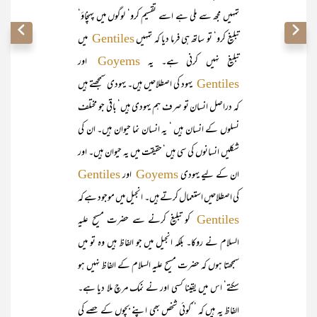
تمہیں مجھ سے ملی ہے اسے تقسیم کرو‘ لوگوں میں پہنچاؤ‘
تبلیغ کرو‘ تو ساتھ ہی فرما دیا کہ تمہیں
میں
Gentiles
تبلیغ نہیں کرنی ہے۔ یہ
اور
Goyems
یہود کی اصطلاحیں ہیں۔ یہودی سمجھتے ہیں
Gentiles
کہ دراصل انسان تو صرف ہم یہودی ہیں‘ باقی جو مختلف
نسلوں کے انسان ہیں ‘ یہ انسان نما حیوان ہیں۔ ان کی
شکلیں انسانوں کی سی ہیں‘ حقیقت میں یہ حیوان ہیں۔ اور
ان کے لیے یہودی
اور
Gentiles
Goyems
کی اصطلاحیں استعمال کرتے ہیں۔ انجیل میں موجود ہے کہ
کو تبلیغ کرنے سے حضرت مسیح علیہ
Gentiles
السلام نے روکا۔ بلکہ انجیل میں جو الفاظ ہیں وہ تو میں
سمجھتا ہوں کہ حضرت مسیح علیہ السلام کے الفاظ نہیں ہو
سکتے‘ اس میں یقینا کسی اور نے نمک مرچ ملا دیا ہے۔
الفاظ یہ ہیں کہ ’’کوئی شخص بھی اپنے بچوں کے حصے کی