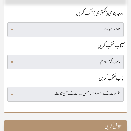
درجہ بندی (کٹیگری) منتخب کریں
کتاب منتخب کریں
باب منتخب کریں
تلاش کریں