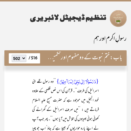
رسولِ اکرم اور ہم
باب:
ختم نبوت کے دو مفہوم اور تکمیل رسالت کےعملی تقاضے
516 /
{وَ رَسُوۡلًا اِلٰی بَنِیۡۤ اِسۡرَآءِیۡلَ}
’’وہ رسول تھے بنی
اسرائیل کی طرف‘‘۔ قرآن کی اس نص قطعی کے علاوہ
خود انجیل میں موجود ہے کہ حضرت مسیح علیہ السلام
فرماتے ہیں : ’’میں صرف اسرائیل کے گھرانے کی
کھوئی ہوئی بھیڑوں کی تلاش میں آیا ہوں‘‘۔ پھر جب آپ
نے اپنے بارہ حواریوں کو بھیجا ہے کہ جاؤ‘ اب جو چیز