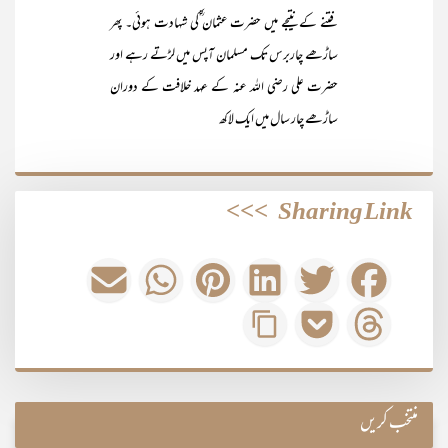
فتنے کے نتیجے میں حضرت عثمان ؓکی شہادت ہوئی۔ پھر
ساڑھے چاربرس تک مسلمان آپس میں لڑتے رہے اور
حضرت علی رضی اللہ عنہ کے عہد خلافت کے دوران
ساڑھے چار سال میں ایک لاکھ
>>>
Sharing Link
منتخب کریں