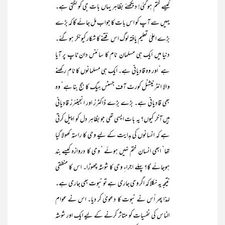
کیسے ختم ہو گئی! دیکھئے بظاہر یہاں بات جی کو لگتی ہے۔
یہیں سے آپ کو اس بات کا جواب مل جائے گا کہ بڑے
بڑے اعلیٰ تعلیم یافتہ لوگ اس فتنے کا شکار کیونکر ہو گئے۔
دنیا میں ایک ہی مسلمان نام کا سائنس دان ٹاپ پر آیا
ہے‘ اور وہ قادیانی ہے۔ ایک ہی مسلمانوں کا نام رکھنے
والا انٹرنیشنل کورٹ آف جسٹس ہیگ کا جج بنا ہے‘ وہ
بھی قادیانی ہے۔ بڑے بڑے ڈاکٹرز اور انجینئرز قادیانی
ہیں آخر کیوں؟ یہ بات ایسی تھی جو بظاہر دل کو اپیل کرتی
ہے کہ انسانوں کی ہدایت کے لیے وحی کا راستہ کھولا گیا
تھا‘ ابھی انسان ختم نہیں ہوئے ‘ وحی کا دروازہ کیسے بند
ہوجائے گا؟ پہلے اجراءِ وحی کا شوشہ چھوڑا۔ اس کا منطقی
نتیجہ یہ نکلا کہ اگر وحی جاری ہے تو نبوت بھی جاری ہے۔
لہذا پھر اُس نے نبوت کا دعویٰ کر دیا۔ اس نے عوام
الناس کی نفسیات کو متاثر کرنے کے لیے ایک اور شوشہ