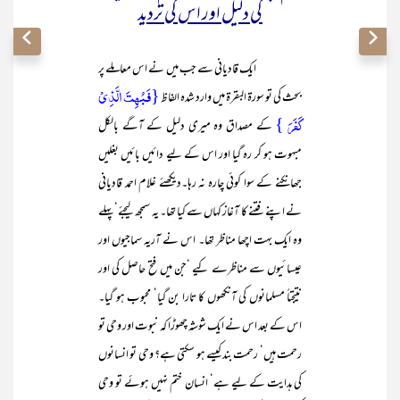
کی دلیل اور اس کی تردید
ایک قادیانی سے جب میں نے اس معاملے پر
{فَبُہِتَ الَّذِیۡ
بحث کی تو سورۃ البقرۃ میں وارد شدہ الفاظ
کَفَرَ }
کے مصداق وہ میری دلیل کے آگے بالکل
مبہوت ہو کر رہ گیا اور اس کے لیے دائیں بائیں بغلیں
جھانکنے کے سوا کوئی چارہ نہ رہا۔دیکھئے غلام احمد قادیانی
نے اپنے فتنے کا آغاز کہاں سے کیا تھا۔ یہ سمجھ لیجئے‘ پہلے
وہ ایک بہت اچھا مناظر تھا۔ اس نے آریہ سماجیوں اور
عیسائیوں سے مناظرے کیے ‘جن میں فتح حاصل کی اور
نتیجتاً مسلمانوں کی آنکھوں کا تارا بن گیا‘ محبوب ہو گیا۔
اس کے بعد اس نے ایک شوشہ چھوڑا کہ نبوت اور وحی تو
رحمت ہیں‘ رحمت بند کیسے ہو سکتی ہے؟ وحی تو انسانوں
کی ہدایت کے لیے ہے‘ انسان ختم نہیں ہوئے تو وحی