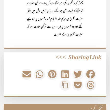
چھوڑا کہ دیکھو یہ کیسے ہو سکتا ہے کہ ہمارے نبی حضرت
محمد ﷺ فوت بھی ہو گئے اور زیر زمین دفن ہیں جبکہ
حضرت عیسیٰ بن مریم علیہ السلام زندہ آسمان پر اٹھا لیے
گئے اور وہ آسمان پر ہیں! اس سے تو گویا ثابت ہوا کہ
حضرت عیسیٰ بن مریم حضرت
>>>
Sharing Link
منتخب کریں