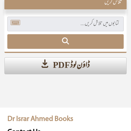
تلاش کریں
ڈاؤن لوڈ PDF
Dr Israr Ahmed Books