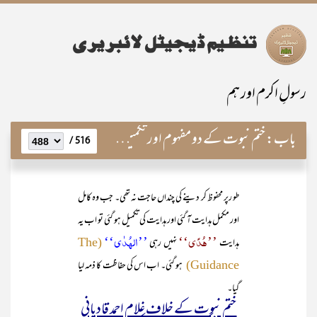
رسولِ اکرم اور ہم
باب:
ختم نبوت کے دو مفہوم اور تکمیل رسالت کےعملی تقاضے
516 /
طو رپر محفوظ کر دینے کی چنداں حاجت نہ تھی۔ جب وہ کامل
اور مکمل ہدایت آ گئی اور ہدایت کی تکمیل ہو گئی تو اب یہ
’’ھُدًی‘‘
’’الہُدٰی‘‘
ہدایت
نہیں رہی
(The
ہو گئی۔ اب اس کی حفاظت کا ذمہ لیا
Guidance)
گیا۔
ختم نبوت کے خلاف غلام احمد قادیانی