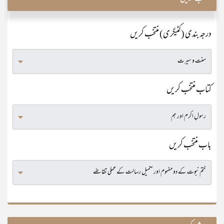
درجہ بندی (کٹیگری) منتخب کریں
کتاب منتخب کریں
باب منتخب کریں