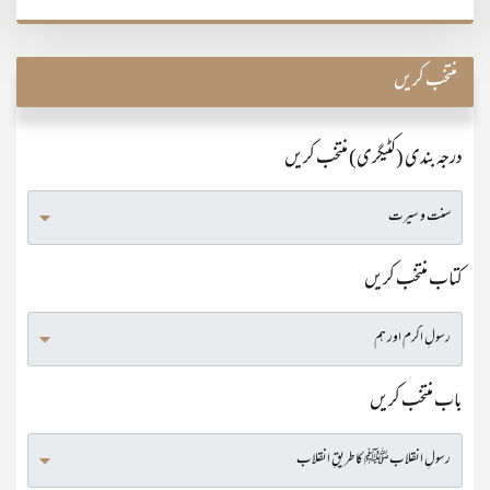
منتخب کریں
درجہ بندی (کٹیگری) منتخب کریں
کتاب منتخب کریں
باب منتخب کریں