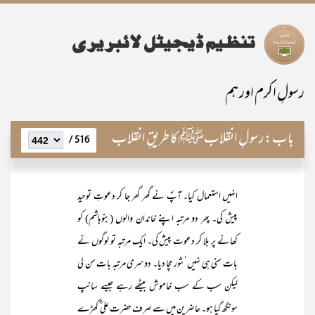
رسولِ اکرم اور ہم
باب:
رسولِ انقلابﷺ کا طریقِ انقلاب
516 /
انہیں استعمال کیا۔ آپؐ نے گھر گھر جا کر دعوتِ توحید
پیش کی۔ پھر دو مرتبہ اپنے خاندان والوں (بنوہاشم) کو
کھانے پر بلا کر دعوت پیش کی۔ ایک مرتبہ تو لوگوں نے
بات سنی ہی نہیں‘ شور مچا دیا۔ دوسری مرتبہ بات سن لی
لیکن سب کے سب خاموش بیٹھے رہے جیسے سانپ
سونگھ گیا ہو۔ حاضرین میں سے صرف حضرت علی ؓ کھڑے