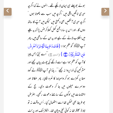
ہوئے جو پہلے ہی ایمان لا چکے تھے۔ انہوں نے کہا اگرچہ
میری ٹانگیں پتلی ہیں‘ اگرچہ میں سب سے چھوٹا ہوں ‘
اگرچہ میری آنکھیں بھی دکھتی ہیں‘ لیکن میں آپؐ کا ساتھ
دوں گا۔ اور اس پر سارا مجمع کھل کھلا کر ہنس پڑا کہ یہ چلے
ہیں انقلاب لانے کے لیے اور یہ ان کے ساتھی ہیں۔پھر
{فَاصۡدَعۡ بِمَا تُؤۡمَرُ وَ اَعۡرِضۡ
آپﷺ ‘کو حکم ہوا:
عَنِ الۡمُشۡرِکِیۡنَ ﴿۹۴﴾}
(الحجر:۹۴)
’’اے نبیؐ! جس چیز
کا آپ کو حکم ہوا ہے اسے ڈنکے کی چوٹ بیان کیجئے اور
مشرکین کی ذرا پروا نہ کیجئے‘‘۔ چنانچہ آپﷺ نے کوہِ
صفا پر کھڑے ہو کر واصباحا کا نعرہ لگایا۔ پھر عکاظ اور
دوسرے میلوں میں جا کر دعوت دی۔ حج کے
اجتماعات میں لوگوں کے سامنے دعوت رکھی۔ الغرض
جو طریقہ بھی ممکن تھا اسے استعمال کیا۔ اُس وقت نہ تو
لاؤ ڈ سپیکر تھا نہ کوئی ٹیلی ویژن تھا۔ الیکٹرانک اور پرنٹ