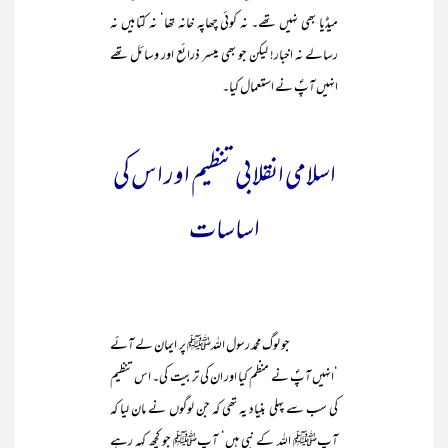
میڈیا بھی نہیں تھے۔ نہ کوئی چھاپہ خانہ تھا‘ نہ کتابیں نہ
رسالے نہ اخبار! لیکن جو بھی میسر ذرائع اور وسائل تھے
انہیں آپؐ نے استعمال کیا۔
اسلامی انقلابی تنظیم اور اس کی
اساسات
جو لوگ محمد رسول اللہﷺ پر ایمان لے آئے
‘انہیں آپؐ نے منظم کیا اور ان کی تربیت کی۔ اس تنظیم
کی سب سے پہلی بنیاد یہ تھی کہ جن لوگوں نے مان لیا کہ
آپﷺ اللہ کے نبی ہیں‘ آپﷺ جو کچھ کہہ رہے