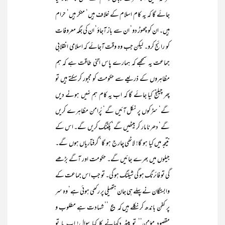
جائے گا کہ یہ کام اسلام کے خلاف ہیں‘ منکر ہیں‘ حرام
ہیں۔ ان کو چھوڑ دو‘ ان سے باز آجاؤ‘ ان کی جگہ معروفات
کو رائج کرو۔ لیکن جب وہ وقت آجائے کہ اسلامی انقلابی
جماعت یہ سمجھے کہ ہمارے پاس اتنی طاقت ہے کہ ہم
مظاہروں کے ذریعے سے حکومت کو مجبور کر سکتے ہیں تو
پھر چیلنج کیا جائے گا کہ اب یہ کام ہم نہیں ہونے دیں
گے‘ سڑکوں پر نکل آئیں گے‘ پُرامن مظاہرے کریں
گے‘ دھرنا مار کر بیٹھیں گے‘ پکٹنگ کریں گے۔ اس کے
نتیجہ میں کیا ہو گا! لاٹھی چارج ہو گا‘ گرفتاریاں ہوں گے۔
جیلوں میں بھرے جائیں گے۔ حکومت اور آگے بڑھے
گی تو فائرنگ ہو گی شیلنگ ہو گی۔ تو جب اس جماعت کے
وابستگان نے پہلے ہی جان ہتھیلی پر رکھی ہوئی ہے‘ وہ سر
پر کفن باندھ کر نکلے ہیں کہ ؏ ’’ شہادت ہے مطلوب و
مقصودِ مؤمن‘‘ تو پیٹھ دکھانے کا کیا سوال! اب یا تو