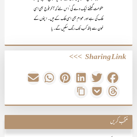
حکومت گھٹنے ٹیک دے گی‘ اس لئے کہ آخر فوج بھی اسی
ملک کی ہے اور عوام بھی اسی ملک کے ہیں۔ اپنوں کے
خون سے ہاتھ کب تک رنگ سکیں گے۔ یا
>>>
Sharing Link
منتخب کریں