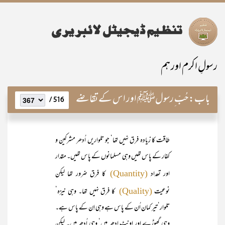
رسولِ اکرم اور ہم
باب:
حُبّ ِرسولﷺ اور اس کے تقاضے
516 /
طاقت کا زیادہ فرق نہیں تھا‘ جو تلواریں اُدھر مشرکین و
کفار کے پاس تھیں وہی مسلمانوں کے پاس تھیں۔ مقدار
اور تعداد
کا فرق ضرور تھا لیکن
(Quantity)
نوعیت
کا فرق نہیں تھا۔ وہی نیزہ‘
(Quality)
تلوار‘ تیر کمان اُن کے پاس ہے وہی اِن کے پاس ہے۔
وہی گھوڑے اور اونٹ اِدھر ہیں‘ وہی اُدھر ہیں۔ لیکن