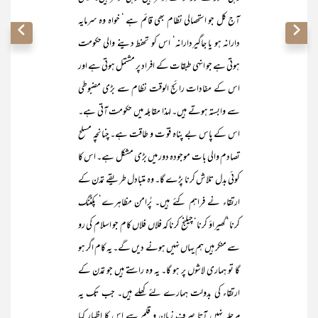
آج کل جو استحصالی نظام بھی قائم ہے ‘ خواہ وہ سرمایہ
دارانہ ہو یا جاگیردارانہ‘ اس کو تحفط دینے والی حکومت
ہوتی ہے جو انہی طبقات کے افراد پر مشتمل ہوتی ہے اور
اس کے مفادات رائج الوقت نظام سے بڑی مضبوطی
سے وابستہ ہوتے ہیں۔ لہذا مقابلہ میں حکومت آتی ہے۔
اس کے پاس بے پناہ قو ّت و طاقت ہے۔ چنانچہ مسلح
تصادم والی بات موجودہ دور میں بڑی مشکل ہے۔ اس کا
کوئی بدل تلاش کرنا پڑے گا۔ وہ متبادل طریقے تمدن کے
ارتقاء نے فراہم کئے ہیں۔ پُرامن مظاہرے‘ پکٹنگ
کرنا‘ گھیراؤ کرنا‘ چیلنج کرنا کہ فلاں فلاں کام جو اسلام کی رو
سے منکر ہیں ہم یہاں نہیں ہونے دیں گے۔ یہ کام اگر ہو
گا تو ہماری لاشوں پر ہو گا۔ یہ وہ راستے ہیں جو تمدن کے
ارتقاء کی بدولت ہمارے لئے کھلے ہیں۔ جب تک یہ
مرحلہ نہیں آتا صرف زبان و قلم سے اس کا اظہار کیا