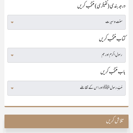
درجہ بندی (کٹیگری) منتخب کریں
کتاب منتخب کریں
باب منتخب کریں
تلاش کریں