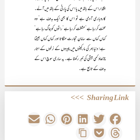
اقتدار اس کے ہاتھ میں یا اس کی پارٹی کے ہاتھ میں آئے۔
کاروباری آدمی ہے تو اس کا بھی ایک ہدف ہے‘ وہ
محنت کر رہا ہے‘ مشقت کر رہا ہے‘ راتوں کو جاگ رہا ہے‘
کہاں کہاں سے سامانِ تجارت منگاتا اور کہاں کہاں بھیجتا
ہے! دنیا بھر کی مارکیٹوں میں چیزوں کے نرخوں کے اتار
چڑھاؤ کمی بیشی کی خبر رکھتا ہے۔ یہ ساری سوچ اس کے
ہدف کے تابع ہے۔
>>>
Sharing Link