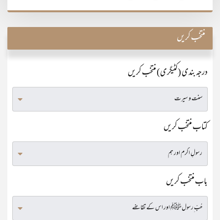
منتخب کریں
درجہ بندی (کٹیگری) منتخب کریں
کتاب منتخب کریں
باب منتخب کریں