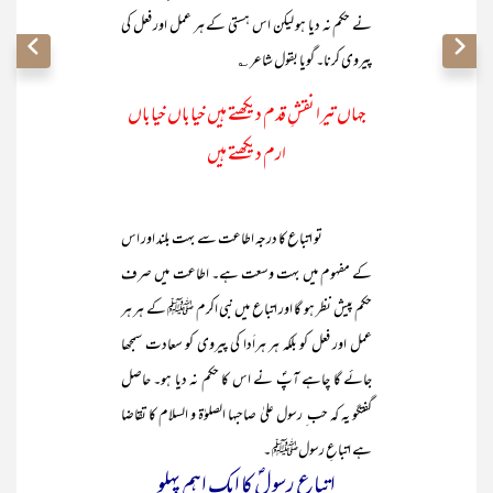
نے حکم نہ دیا ہو لیکن اس ہستی کے ہر عمل اور فعل کی
پیروی کرنا۔ گویا بقول شاعر ؎
جہاں تیرا نقشِ قدم دیکھتے ہیں خیاباں خیاباں
ارم دیکھتے ہیں
تو اتباع کا درجہ اطاعت سے بہت بلند اور اس
کے مفہوم میں بہت وسعت ہے۔ اطاعت میں صرف
حکم پیش نظر ہو گا اور اتباع میں نبی اکرم ﷺ کے ہر ہر
عمل اور فعل کو بلکہ ہر ہراَدا کی پیروی کو سعادت سمجھا
جائے گا چاہے آپؐ نے اس کا حکم نہ دیا ہو۔ حاصل
گفتگو یہ کہ حب ِ رسول علیٰ صاحبہا الصلوٰۃ و السلام کا تقاضا
ہے اتباعِ رسولﷺ ۔
اتباعِ رسولؐ کا ایک اہم پہلو