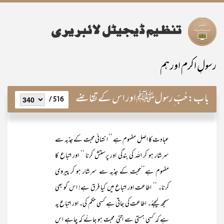
رسولِ اکرم اور ہم
باب:
حُبّ ِرسولﷺ اور اس کے تقاضے
516 /
عبادت کا اصل مفہوم ہے ’’ انتہائی محبت کے جذبہ سے
سرشار ہو کر اللہ کی بندگی اور پرستش کرنا ‘‘ اور اتباع کا
مفہوم ہے’’محبت کے جذبہ سے سرشار ہو کر پیروی
کرنا۔ ‘‘ اطاعت اور اتباع میں کیا فرق ہے! اس کو بھی
سمجھ لیجئے۔ اطاعت کی جاتی ہے کسی حکم کی۔ اور اتباع یہ
ہے کہ کسی ہستی سے اتنی محبت ہو جائے کہ چاہے اس