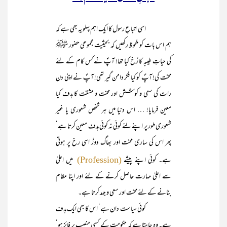
اسی اتباعِ رسول کا ایک اہم پہلو یہ بھی ہے کہ
ہم اس بات کو ملحوظ رکھیں کہ بحیثیت مجموعی حضور ﷺ
کی حیاتِ طیبہ کا رُخ کیا تھا! آپؐ نے کس کام کے لئے
محنت کی! آپؐ کو کیا فکر دامن گیر تھی! آپؐ نے اپنی دن
رات کی سعی و کوشش اور محنت و مشقت کا ہدف کیا
معین فرمایا! … اس دنیا میں ہر شخص شعوری یا غیر
شعوری طور پر اپنے لئے کوئی نہ کوئی ہدف معین کرتا ہے‘
پھر اس کی ساری محنت اور بھاگ دوڑ اسی رخ پر ہوتی
ہے۔ کوئی اپنے پیشے
میں اعلیٰ
(Profession)
سے اعلیٰ مہارت حاصل کرنے کے لئے اور اپنا مقام
بنانے کے لئے محنت اور سعی و جہد کرتا ہے۔
کوئی سیاست دان ہے‘ اس کا بھی ایک ہدف
ہے۔ وہ چاہتا ہے کہ حکومت کے کسی منصب پر فائز ہو‘