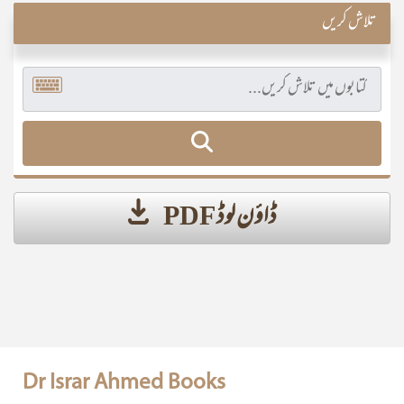
تلاش کریں
ڈاؤن لوڈ PDF
Dr Israr Ahmed Books