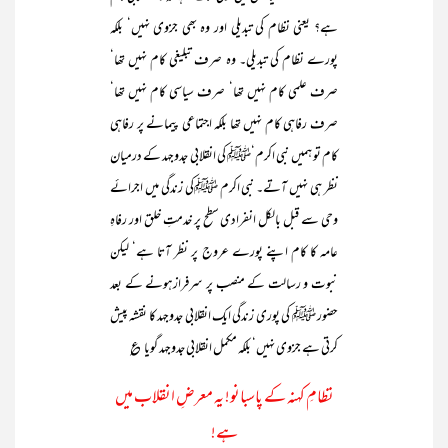
ہے؟ یعنی نظام کی تبدیلی اور وہ بھی جزوی نہیں‘ بلکہ
پورے نظام کی تبدیلی۔ وہ صرف تبلیغی کام نہیں تھا‘
صرف علمی کام نہیں تھا‘ صرف سیاسی کام نہیں تھا‘
صرف رفاہی کام نہیں تھا بلکہ اجتماعی پیمانے پر رفاہی
کام تو ہمیں نبی اکرم‘ﷺ کی انقلابی جدوجہد کے درمیان
نظر ہی نہیں آتے۔ نبی اکرم ﷺکی زندگی میں اجرائے
وحی سے قبل بالکل انفرادی سطح پر خدمتِ خلق اور رفاہِ
عامہ کا کام اپنے پورے عروج پر نظر آتا ہے‘ لیکن
نبوت و رسالت کے منصب پر سرفرازہونے کے بعد
حضور ﷺ کی پوری زندگی ایک انقلابی جدوجہد کا نقشہ پیش
کرتی ہے جزوی نہیں‘ بلکہ مکمل انقلابی جدوجہد گویا ؏
نظامِ کہنہ کے پاسبانو! یہ معرضِ انقلاب میں
ہے!