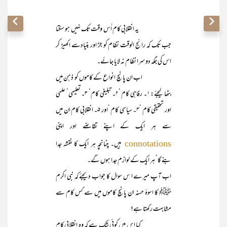
یہ انقلابی کام اُس وقت تک نہیں ہو سکتا
جب تک کہ رائج الوقت نظام کو جڑ اور بنیادسے اکھیڑ کر
اس کی جگہ دوسرا نظام نہ لایا جائے۔
اب ان پانچ انواع کے کاموں کو ذہن میں
بٹھا لیجئے: ۱۔ رفاہی کام ‘۲۔ تبلیغی کام‘ ۳۔ تعلیمی‘ علمی
اور تحقیقی کام ‘۴۔ سیاسی کام ‘اور ۵۔ انقلابی کام ان میں
سے ہر ایک کے اپنے تقاضے اور اپنی
ہیں۔ چنانچہ ہر ایک کا نقشہ جدا
connotations
بنے گا‘ ہر ایک کے لوازم جدا ہوں گے۔
اب آپ میرے ا س سوال کا جواب دیجئے کہ نبی اکرم
ﷺ کا اسوۂ حسنہ ان پانچ کاموں میں سے کس کام سے
مشابہت رکھتا ہے؟
کیا اس میں کوئی شک ہے کہ وہ انقلابی کام