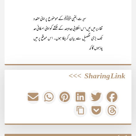
سیرت النبی ﷺ کے موضوع پر اپنی متعدد
تقاریر میں مَیں اس انقلابی جدوجہد کے نقشے کو اپنی امکانی حد
تک بڑی تفصیل سے بیان کر چکا ہوں۔ اس موقع پر میں
چاہوں گا کہ
>>>
Sharing Link