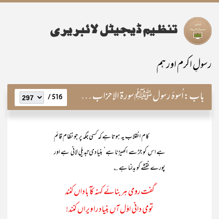
رسولِ اکرم اور ہم
باب:
اُسوۂ رسول ﷺ سورۃ الاحزاب کے تیسرے رکوع کی روشنی میں
516 /
کام انقلاب یہ ہوتا ہے کہ کسی جگہ پر جو نظام قائم
ہے اس کو جڑ سے اکھیڑنا ہے‘ بنیادی تبدیلی لانی ہے اور
پورے نقشے کو بدلنا ہے ؎
گفت رومی ہر بنائے کہنہ کآ باداں کنند
تومی دانی اوّل آں بنیاد را ویراں کنند!