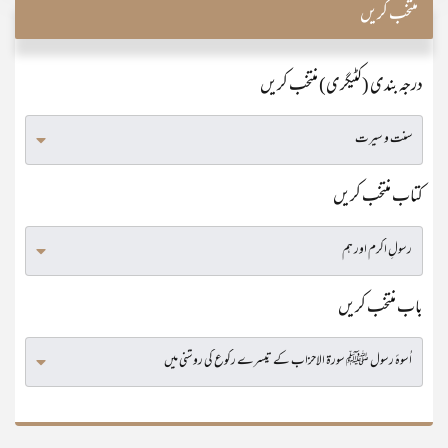
منتخب کریں
درجہ بندی (کٹیگری) منتخب کریں
کتاب منتخب کریں
باب منتخب کریں