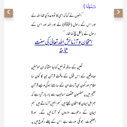
وَرَسُوْلُہٗ}
’’انہوں نے کہا کہ اسی کا تو وعدہ کیا تھا اللہ نے
اور اس کے رسول (ﷺ) نے اور اللہ اور اس کے
رسول نے بالکل سچ کہا تھا۔‘‘
امتحان و آزمائش اللہ تعالیٰ کی سنت
ثابتہ
تعین کے ساتھ تو نہیں کہا جا سکتا کہ ان مؤمنین
صادقین کے اس قول کے وقت قرآن مجید کا کون سا
مقام اور کون سی آیت ان کے سامنے ہو گی ویسے قرآن
حکیم میں یہ مضمون مختلف اسالیب سے بار بار آیا ہے کہ
ہم اہل ایمان کا امتحان لیتے ہیں‘ ہم انہیں آزماتے ہیں‘ ہم
ایمان کے دعوے داروں کو آزمائیں گے۔ سورۃ
العنکبوت ‘ جو مکی سورت ہے ‘اس کے پہلے رکوع میں یہ