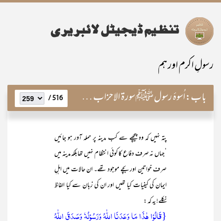
رسولِ اکرم اور ہم
باب:
اُسوۂ رسول ﷺ سورۃ الاحزاب کے تیسرے رکوع کی روشنی میں
516 /
پتہ نہیں کہ وہ پیچھے سے کب مدینہ پر حملہ آور ہو جائیں
‘جہاں نہ صرف دفاع کا کوئی انتظام نہیں تھابلکہ مدینہ میں
صرف خواتین اور بچے موجود تھے۔ ان حالات میں اہلِ
ایمان کی کیفیات کیا تھیں اور ان کی زبان سے کیا الفاظ
نکلے! یہ کہ :
{قَالُوْا ھٰذَا مَا وَعَدَنَا اللّٰہُ وَرَسُوْلُہٗ وَصَدَقَ اللّٰہُ