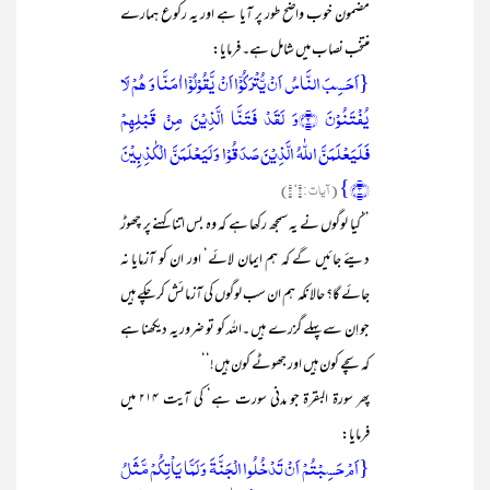
مضمون خوب واضح طور پر آیا ہے اور یہ رکوع ہمارے
منتخب نصاب میں شامل ہے۔ فرمایا:
{اَحَسِبَ النَّاسُ اَنۡ یُّتۡرَکُوۡۤا اَنۡ یَّقُوۡلُوۡۤا اٰمَنَّا وَ ہُمۡ لَا
یُفۡتَنُوۡنَ ﴿۲﴾وَ لَقَدۡ فَتَنَّا الَّذِیۡنَ مِنۡ قَبۡلِہِمۡ
فَلَیَعۡلَمَنَّ اللّٰہُ الَّذِیۡنَ صَدَقُوۡا وَ لَیَعۡلَمَنَّ الۡکٰذِبِیۡنَ
﴿۳﴾}
(آیات : ۲‘ ۳)
’’کیا لوگوں نے یہ سمجھ رکھا ہے کہ وہ بس اتنا کہنے پر چھوڑ
دیئے جائیں گے کہ ہم ایمان لائے‘ اور ان کو آزمایا نہ
جائے گا؟ حالانکہ ہم ان سب لوگوں کی آزمائش کر چکے ہیں
جو اِن سے پہلے گزرے ہیں ۔اللہ کو تو ضرور یہ دیکھنا ہے
کہ سچے کون ہیں اور جھوٹے کون ہیں!‘‘
پھر سورۃ البقرۃ جو مدنی سورت ہے‘ کی آیت ۲۱۴ میں
فرمایا:
{اَمۡ حَسِبۡتُمۡ اَنۡ تَدۡخُلُوا الۡجَنَّۃَ وَ لَمَّا یَاۡتِکُمۡ مَّثَلُ