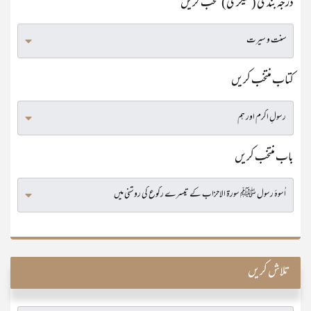
درجہ بندی (کٹیگری) منتخب کریں
کتاب منتخب کریں
باب منتخب کریں
تلاش کریں