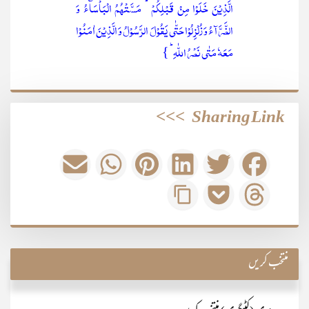
الَّذِیۡنَ خَلَوۡا مِنۡ قَبۡلِکُمۡ ؕ مَسَّتۡہُمُ الۡبَاۡسَآءُ وَ
الضَّرَّآءُ وَ زُلۡزِلُوۡا حَتّٰی یَقُوۡلَ الرَّسُوۡلُ وَ الَّذِیۡنَ اٰمَنُوۡا
مَعَہٗ مَتٰی نَصۡرُ اللّٰہِ ؕ }
>>>
Sharing Link
منتخب کریں