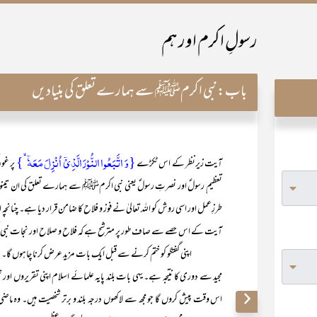
رسولِ اکرم اور ہم
باب:
نبی اکرمﷺ سے ہمارے تعلق کی بنیادیں
{وَ اتَّبَعُوا النُّوۡرَ الَّذِیۡۤ اُنۡزِلَ مَعَہٗۤ ۙ}
آیت زیرنظر کے اس ٹکڑے
پر غو
تعظیم ِ رسولؐ اور نصرتِ رسولؐ یعنی نبی اکرمﷺ سے ہمارے تعلق کی ان تینوں بنی
طرزِعمل اور اسی روش کو اللہ تعالیٰ نے فوز و فلاح کا ضامن قرار دیا ہے۔ چنان
آیت کے اس حصے سے صاف طور پر مترشح ہے کہ فلاح و صلاح اور نجات نبی ا
اپنی گفتگو کو ختم کرنے سے قبل ایک بات مزید عرض کرنا چاہوں گا۔ میر
مجید سے دوری کا نتیجہ ہے۔ یہی بات بلند پایہ علمائے اسلام اپنی تقریروں اور
اس وقت پیش کروں گا جو مجھ سے لاکھوں درجہ بلند و برتر شخصیت ہیں۔ وہ ماضی بع