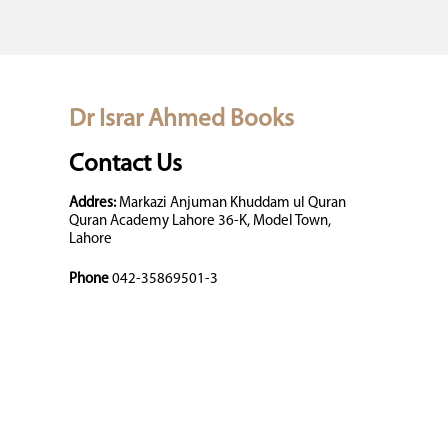
Dr Israr Ahmed Books
Contact Us
Addres:
Markazi Anjuman Khuddam ul Quran
Quran Academy Lahore 36-K, Model Town,
Lahore
Phone
042-35869501-3