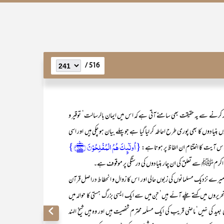
516 /
ر کرنے سے یہ حقیقت بھی سامنے آتی ہے کہ اس میں ایمان بالرسالت‘ توقیر و
ادوں کا بھی پوری طرح احاطہ کر لیا گیا ہے جو پہلے بیان ہو چکی ہیں اور اسی
{اُولٰٓئِکَ ہُمُ الۡمُفۡلِحُوۡنَ ﴿۱۵۷﴾٪}
چہ اس آیت کا اختتام ان الفاظ پر ہوتاہے:
کرمﷺ سے تعلق کی ان چار بنیادوں کی درستگی پر موقوف ہے۔
ے نزدیک مسلمانوں کی زبوں حالی اور اس کا زوال و انحطاط دراصل قرآن
 تحریروں میں کہتے چلے آئے ہیں‘ جن میں سے ایک ایسی بزرگ ہستی کا حوالہ میں
ید کی نہیں‘ ماضی قریب کی ایک مسلّمہ محترم شخصیت ہیں اور وہ ہیں شیخ الہند