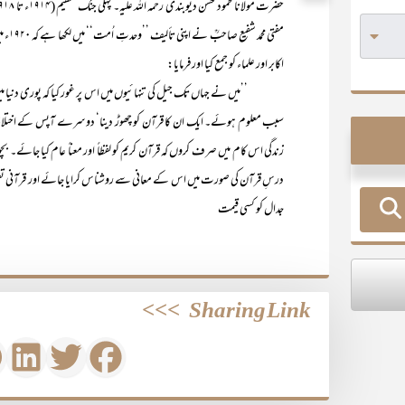
مفتی 
اکابر اور علماء کو جمع کیا اور فرمایا:
’’میں نے جہاں تک جیل کی تنہائیوں میں اس پر غور کیا کہ پوری دنیا میں م
سبب معلوم ہوئے۔ ایک ان کا قرآن کو چھوڑ دینا‘ دوسرے آپس کے اختلافات ا
زندگی اس کام میں صرف کروں کہ قرآن کریم کو لفظاً اور معناً عام کیا جائے۔ 
درسِ قرآن کی صورت میں اس کے معانی سے روشناس کرایا جائے اور قرآنی تعلی
جدال کو کسی قیمت
>>>
Sharing Link