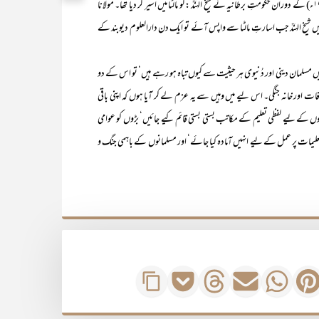
حضرت مولانا محمود حسن دیوبندی رحمہ اللہ علیہ۔ پہلی جنگ عظیم (۱۹۱۴ء تا ۱۹۱۸ء) کے دوران حکومتِ برطانیہ نے شیخ الہندؒ :کو مالٹا میں اسیر کر دیا تھا۔ مولانا
محمد شفیع صاحبؒ نے اپنی تألیف ’’وحدتِ اُمت‘‘ میں لکھا ہے کہ ۱۹۲۰ء میں شیخ الہندؒ جب اسارتِ مالٹا سے واپس آئے تو ایک دن دارالعلوم دیوبند کے
سلمان دینی اور دُنیوی ہر حیثیت سے کیوں تباہ ہو رہے ہیں‘ تو اس کے دو
ور خانہ جنگی۔ اس لیے میں وہیں سے یہ عزم لے کر آیا ہوں کہ اپنی باقی
بچوں کے لیے لفظی تعلیم کے مکاتب بستی بستی قائم کیے جائیں‘ بڑوں کو عوامی
مات پر عمل کے لیے انہیں آمادہ کیا جائے‘ اور مسلمانوں کے باہمی جنگ و