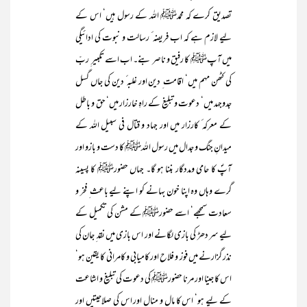
تصدیق کرے کہ محمدﷺ اللہ کے رسول ہیں‘ اس کے
لیے لازم ہے کہ اب فریضہ ٔ رسالت و نبوت کی ادائیگی
میں آپﷺ کا رفیق و ناصر بنے۔ اب اسے تکبیر ِ ربّ
کی کٹھن مہم میں‘ اقامت ِ دین اور غلبہ ٔ دین کی جاں گسل
جدوجہد میں‘ دعوت و تبلیغ کے راہِ خارزار میں‘ حق و باطل
کے معرکہ ٔ کارزار میں اور جہاد و قتال فی سبیل اللہ کے
میدانِ جنگ و جدال میں رسول اللہﷺ کا دست و بازو اور
آپؐ کا حامی ومددگار بننا ہو گا۔ جہاں حضورﷺ کا پسینہ
گرے وہاں وہ اپنا خون بہانے کو اپنے لیے باعث ِ فخر و
سعادت سمجھے‘ اسے حضورﷺ کے مشن کی تکمیل کے
لیے سر دھڑ کی بازی لگانے اور اس بازی میں نقد ِ جان کی
نذر گزارنے میں فوز و فلاح اور کامیابی و کامرانی کا یقین ہو‘
اس کا جینا اور مرنا حضورﷺ کی دعوت کی تبلیغ و اشاعت
کے لیے ہو‘ اس کا مال و منال اور اس کی صلاحیتیں اور