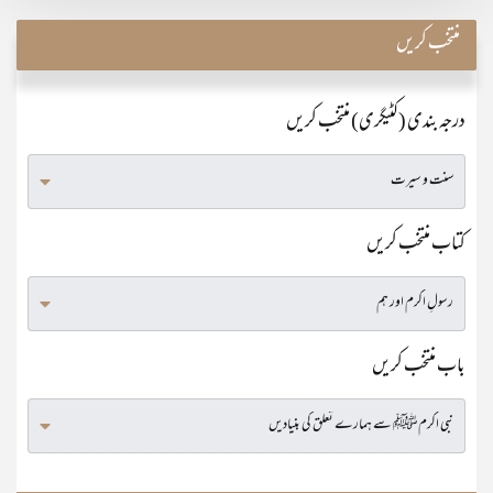
منتخب کریں
درجہ بندی (کٹیگری) منتخب کریں
کتاب منتخب کریں
باب منتخب کریں