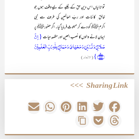
توانائیاں اس دینِ حق کے غلبے کے لیے وقف ہوں جو
خالق ِ کائنات اور ربّ العالمین کی طرف سے نبی
اکرمﷺ کو دے کر مبعوث فرمایا گیا۔ اگر حضورﷺ پر
{ اِنَّ
ایمان لانے والوں کا نصب العین اور مقصدِ حیات
صَلَاتِیۡ وَ نُسُکِیۡ ْ وَ مَحۡیَایَ وَ مَمَاتِیۡ لِلّٰہِ رَبِّ الۡعٰلَمِیۡنَ
﴿۱۶۲﴾ۙ}
(الانعام)
>>>
Sharing Link