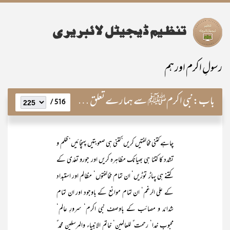
رسولِ اکرم اور ہم
باب:
نبی اکرمﷺ سے ہمارے تعلق کی بنیادیں
516 /
چاہے کتنی مخالفتیں کریں‘ کتنی ہی صعوبتیں پہنچائیں‘ ظلم و
تشدد کا کتنا ہی بھیانک مظاہرہ کریں اور جورو تعدّی کے
کتنے ہی پہاڑ توڑیں‘ ان تمام مخالفتوں‘ مظالم اور استبداد
کے علی الرغم‘ ان تمام موانع کے باوجود اور ان تمام
شدائد و مصائب کے باوصف نبی اکرم‘ سرورِ عالم‘
محبوبِ خدا‘ رحمت ٌ للعالمین‘ خاتم الانبیاء والمرسلین محمد ٌ