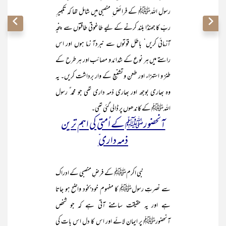
رسول اللہﷺ کے فرائض ِ منصبی میں شامل تھا کہ تکبیر ِ
ربّ کا جھنڈا بلند کرنے کے لیے طاغوتی طاقتوں سے پنجہ
آزمائی کریں‘ باطل قوتوں سے نبردآ زما ہوں اور اس
راستے میں ہر نوع کے شدائد و مصائب اور ہر طرح کے
طنز و استہزاء اور طعن و تشنیع کے وار برداشت کریں۔ یہ
وہ بھاری بوجھ اور بھاری ذمہ داری تھی جو محمد ٌ رسول
اللہﷺ کے کاندھوں پر ڈالی گئی تھی۔
آنحضورﷺ کے اُمتی کی اہم ترین
ذمہ داری ّ
نبی اکرمﷺ کے فرضِ منصبی کے ادراک
سے نصرتِ رسولﷺ کا مفہوم خودبخود واضح ہو جاتا
ہے اور یہ حقیقت سامنے آتی ہے کہ جو شخص
آنحضورﷺ پر ایمان لائے اور اس کا دل اس بات کی