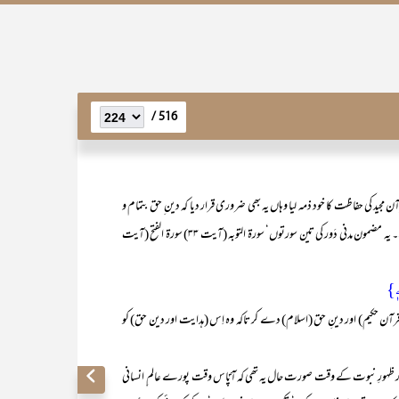
516 /
د کی حفاظت کا خود ذمہ لیا وہاں یہ بھی ضروری قرار دیا کہ دین ِ حق بتمام و
کمال قائم بھی ہو ‘تاکہ انسان کے لیے کوئی عذر پیش کرنے کا موقع باقی نہ رہے۔ یہ مضمون مدنی دَور کی تین سورتوں‘ سورۃ التوبہ (آیت ۳۳) سورۃ الفتح (آیت
ِہٖ}
یم) اور دینِ حق (اسلام) دے کر تاکہ وہ اِس (ہدایت اور دین حق) کو
 ظہورِ نبوت کے وقت صورت حال یہ تھی کہ آپؐاس وقت پورے عالم ِ انسانی