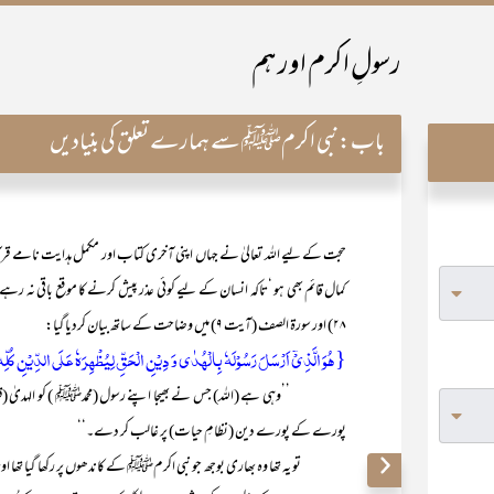
رسولِ اکرم اور ہم
باب:
نبی اکرمﷺ سے ہمارے تعلق کی بنیادیں
حجت کے لیے اللہ تعالیٰ نے جہاں اپنی آخری کتاب اور مکمل ہدایت نامے قرآن مجی
۲۸) اور سورۃ الصف (آیت ۹) میں وضاحت کے ساتھ بیان کردیا گیا:
{ہُوَ الَّذِیۡۤ اَرۡسَلَ رَسُوۡلَہٗ بِالۡہُدٰی وَ دِیۡنِ الۡحَقِّ لِیُظۡہِرَہٗ عَلَی الدِّیۡنِ کُلّ
’’وہی ہے (اللہ) جس نے بھیجا اپنے رسول (محمدﷺ ) کو الہدیٰ (قرآن حک
پورے کے پورے دین (نظامِ حیات) پر غالب کر دے۔‘‘
تو یہ تھا وہ بھاری بوجھ جو نبی اکرمﷺ کے کاندھوں پر رکھا گیا تھا اور