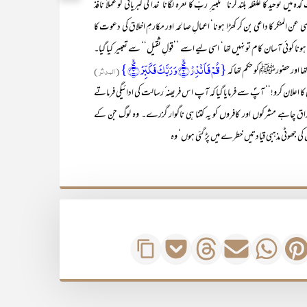
حید کا غلغلہ بلند کرنا‘ تکبیر ِ ربّ کا نعرہ لگانا‘ خدا کی کبریائی کو عملاً نافذ
ی عن المنکر کا داعی بن کر کھڑا ہونا‘ اعمالِ صالحہ اور مکارمِ اخلاق کی دعوت کا
ر ہونا کوئی آسان کام تو نہیں تھا‘ اسی لیے اسے ’’قولِ ثقیل‘‘ سے تعبیر کیا گیا۔
{قُمۡ فَاَنۡذِرۡ ۪ۙ﴿۲﴾وَ رَبَّکَ فَکَبِّرۡ ۪﴿ۙ۳﴾}
ا اور حضورﷺکو حکم تھا کہ
(المدثر)
 کا اعلان کرو!‘‘ آپؐ سے فرمایا گیا کہ آپ اس فریضہ ٔ رسالت کی ادائیگی فرماتے
 چاہے مشرکوں اور کافروں کو یہ کتنا ہی ناگوار گزرے۔ وہ لوگ جن کے
کی جھوٹی مذہبی قیادتیں خطرے میں پڑ گئی ہوں‘ وہ