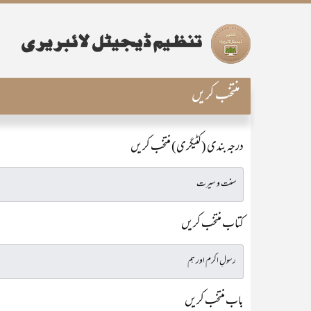
منتخب کریں
درجہ بندی (کٹیگری) منتخب کریں
کتاب منتخب کریں
باب منتخب کریں