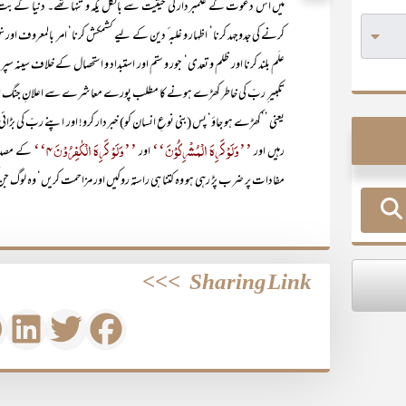
میں اس دعوت کے علمبردار کی حیثیت سے بالکل یکہ و تنہا تھے۔ دنیا کے ُبت کدہ میں تو
کرنے کی جدوجہد کرنا‘ اظہار و غلبہ ٔ دین کے لیے کشمکش کرنا‘ امر بالمعروف اور نہ
علَم بلند کرنا اور ظلم و تعدی‘ جور و ستم اور استبداد و استحصال کے خلاف سینہ سپ
تکبیر ِ ربّ کی خاطر کھڑے ہونے کا مطلب پورے معاشرے سے اعلانِ جنگ تھ
یعنی ’’کھڑے ہو جاؤ‘ پس (بنی نوعِ انسان کو) خبردار کرو! اور اپنے ربّ کی بڑائی
’’وَلَوْ کَرِہَ الْمُشْرِکُوْنَ‘‘
’’وَلَوْ کَرِہَ الْکٰفِرُوْنَ4‘‘
رہیں اور
اور
کے مصداق
مفادات پر ضرب پڑ رہی ہو وہ کتنا ہی راستہ روکیں اور مزاحمت کریں‘ وہ لوگ جن 
>>>
Sharing Link