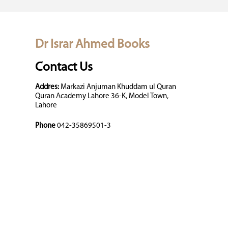
Dr Israr Ahmed Books
Contact Us
Addres:
Markazi Anjuman Khuddam ul Quran
Quran Academy Lahore 36-K, Model Town,
Lahore
Phone
042-35869501-3