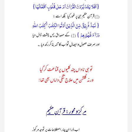
{اَفَلَا یَتَدَبَّرُوۡنَ الۡقُرۡاٰنَ اَمۡ عَلٰی قُلُوۡبٍ اَقۡفَالُہَا}
(۲)
قرآن حکیم ہی پر غور کیا ‘بلکہ اسے :
{ نَبَذَ فَرِیۡقٌ مِّنَ الَّذِیۡنَ اُوۡتُوا الۡکِتٰبَ ٭ۙ کِتٰبَ اللّٰہِ
وَرَآءَ ظُہُوۡرِہِمۡ }
(۳)
کے مصداق پس پشت ڈال دیا
اور صرف حصول و ایصالِ ثواب کا آلہ بنا کر رکھ دیا ؎
تو ہی ناداں چند کلیوں پر قناعت کر گیا
ورنہ گلشن میں علاجِ تنگی ٔداماں بھی تھا!
مرکز و محور: قرآنِ حکیم
اب ذرا ان چار اصطلاحات پر توجہ مرکوز