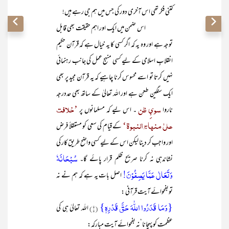
کتنی فکر تھی اس آخری دور کی جس میں ہم جی رہے ہیں!
اس ضمن میں ایک اور اہم حقیقت بھی قابل
توجہ ہے اور وہ یہ کہ اگر کسی کا یہ خیال ہے کہ قرآن حکیم
انقلابِ اسلامی کے لیے کسی منہج عمل کی جانب رہنمائی
نہیں کرتا تو اسے محسوس کرنا چاہیے کہ یہ قرآن مجید پر بھی
ایک سنگین طعن ہے اور اللہ تعالیٰ کے ساتھ بھی حددرجہ
سوئِ ظن
’خلافت
ناروا
۔ اس لیے کہ مسلمانوں پر
علیٰ منہاج النبوۃ‘
کے قیام کی سعی کو مستقلاً فرض
اور واجب کر دینا لیکن اس کے لیے کسی واضح طریق کار کی
سُبْحَانَہٗ
نشاندہی نہ کرنا صریح ظلم قرار پائے گا۔
وَتَعَالٰی عَمَّا یَصِفُوْنَ!
اصل بات یہ ہے کہ ہم نے نہ
توبفحوائے آیت قرآنی :
{وَمَا قَدَرُوا اللّٰہَ حَقَّ قَدْرِہٖ}
(۱)
اللہ تعالیٰ ہی کی
عظمت کو پہچانا‘نہ بفحوائے آیت مبارکہ: