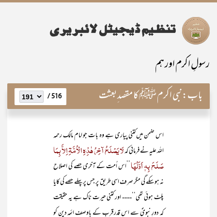
رسولِ اکرم اور ہم
باب:
نبی اکرم ﷺ کا مقصد ِبعثت
516 /
اس ضمن میں کتنی پیاری ہے وہ بات جو امام مالک رحمہ
لَا یَصْلَحُ آخِرُ ھٰذِہِ الْاُمَّۃِ اِلاَّ بِمَا
اللہ علیہ نے فرمائی کہ
صَلَحَ بِہٖ اَوَّلُھَا
’’اس اُمت کے آخری حصے کی اصلاح
نہ ہوسکے گی مگر صرف اسی طریق پر جس پر پہلے حصے کی کایا
پلٹ ہوئی تھی‘‘---- اور کتنی حیرت ناک ہے یہ حقیقت
کہ دورِ نبویؐ سے اس قدر قرب کے باوصف ائمہ دین کو