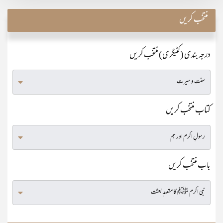
منتخب کریں
درجہ بندی (کٹیگری) منتخب کریں
کتاب منتخب کریں
باب منتخب کریں