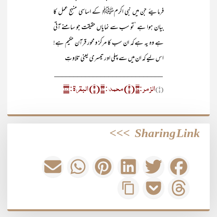
فرمایئے جن میں نبی اکرمﷺ کے اساسی منہج عمل کا
بیان ہوا ہے ‘تو سب سے نمایاں حقیقت جو سامنے آتی
ہے وہ یہ ہے کہ ان سب کا مرکز و محور قرآن حکیم ہے!
اس لیے کہ ان میں سے پہلی اور تیسری یعنی تلاوتِ
____________________________
الزمر:۶۷ (۲) محمد : ۲۴ (۳) البقرۃ: ۱۰۱
(۱)
>>>
Sharing Link