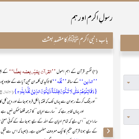
رسولِ اکرم اور ہم
باب:
نبی اکرم ﷺ کا مقصد ِبعثت
’’القرآن یفسِّر بعضہ بعضًا‘‘
(۲) تفسیر قرآن کے اہم اصول
کے پیش
’’الدّین‘‘
’’کُلّہ‘‘
کے ساتھ
کا تاکیدی کلمہ ان تین آیات کے علاوہ 
{وَقَاتِلُوْھُمْ حَتّٰی لَا تَـکُوْنَ فِتْنَۃٌ وَّیَکُوْنَ الدِّیْنُ کُلُّہٗ لِلّٰہِ ج}
(الانفال:۳۹)
’’اور جنگ کرتے رہو ان سے یہاں تک کہ فتنہ بالکل فرو ہو جائے اور دین ُکل ک
اور یہاں ظاہر ہے کہ ’’سارے ادیان‘‘ کا ترجمہ قطعاً ممکن نہیں ہے ‘بلک
سارا دین‘‘ اس لیے کہ تمام ادیان کے اللہ کے لیے ہو جانے کے کوئی معن
’
کے لیے ہونا قرآن حکیم کا ایک معروف مضمون ہے۔ (جیسا کہ اس سے قبل