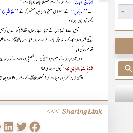
الدِّیْنُ وَاصِبًا‘‘
کے حوالے سے تفصیلاً بیان ہو چکا ہے۔)
’’الدِّین‘‘
’’ھُوَ الَّذِیْ اَر
اب
کے اصطلاحی معنی ذہن میں مستحضر کر کے
کیجیے تووہ یوں ہو گا:
’’وہی ہے (اللہ) جس نے بھیجا اپنے رسول (ﷺ) کو ’الہدیٰ‘ (یعنی قرآن حکی
زندگی یعنی اسلام) کے ساتھ تاکہ غالب کر دے وہ (یعنی رسولﷺ) اسے (یعن
نظامِ زندگی ) پر!‘‘
اس آیۂ مبارکہ کے مفہوم و معنی کی اس تفصیلی وضاحت کے ساتھ ہی عقلی 
الْحَقِّ عَلَی الدِّیْنِ کُلِّہٖ‘
کیوں ضروری تھا؟
اچھی طرح سمجھ لیا جانا چاہیے کہ آنحضورﷺ کے لیے یہ ’اظہار دین حق‘ دووج
>>>
Sharing Link