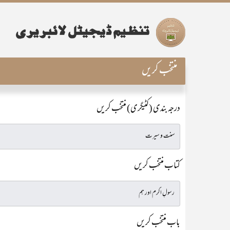
منتخب کریں
درجہ بندی (کٹیگری) منتخب کریں
کتاب منتخب کریں
باب منتخب کریں