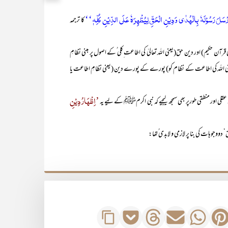
ْسَلَ رَسُوْلَہٗ بِالْھُدٰی وَدِیْنِ الْحَقِّ لِیُظْھِرَہٗ عَلَی الدِّیْنِ کُلِّہٖ‘‘
کا ترجمہ
م) اور دین حق(یعنی اللہ تعالیٰ کی اطاعت ِکلی ُکے اصول پر مبنی نظامِ
ی اللہ کی اطاعت کے نظام کو) پورے کے پورے دین (یعنی نظامِ اطاعت یا
’اِظْہَارُ دِیْنِ
اور منطقی طورپر بھی سمجھ لیجیے کہ نبی اکرمﷺ کے لیے یہ
وہات کی بنا پر لازمی و لابدی ُتھا: