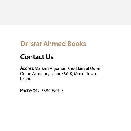
Dr Israr Ahmed Books
Contact Us
Addres:
Markazi Anjuman Khuddam ul Quran
Quran Academy Lahore 36-K, Model Town,
Lahore
Phone
042-35869501-3