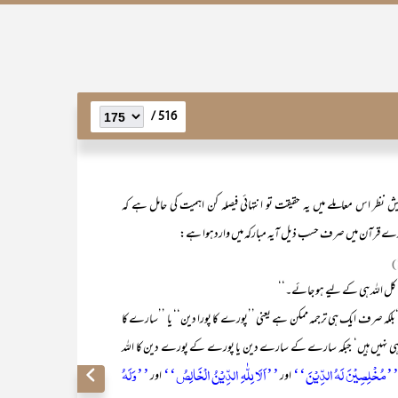
516 /
 نظر اس معاملے میں یہ حقیقت تو انتہائی فیصلہ کن اہمیت کی حامل ہے کہ
پورے قرآن میں صرف حسب ذیل آیہ مبارکہ میں واردہوا ہے:
ا کل اللہ ہی کے لیے ہو جائے۔‘‘
ہ صرف ایک ہی ترجمہ ممکن ہے یعنی ’’پورے کا پورا دین‘‘ یا ’’سارے کا
ی ہی نہیں ہیں‘ جبکہ سارے کے سارے دین یا پورے کے پورے دین کا اللہ
’مُخْلِصِیْنَ لَہُ الدِّیْنَ‘‘
’’اَلَا لِلّٰہِ الدِّیْنُ الْخَالِصُ‘‘
’’وَلَہُ
اور
اور