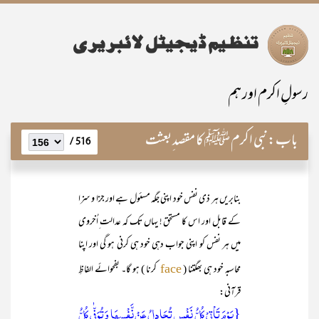
رسولِ اکرم اور ہم
باب:
نبی اکرم ﷺ کا مقصد ِبعثت
516 /
بنابریں ہر ذی نفس خود اپنی جگہ مسئول ہے اور جزا و سزا
کے قابل اور اس کا مستحق ! یہاں تک کہ عدالت ِاُخروی
میں ہر نفس کو اپنی جواب دہی خود ہی کرنی ہو گی اور اپنا
محاسبہ خود ہی بھگتنا (
کرنا ) ہو گا۔ بفحوائے الفاظِ
face
قرآنی:
{یَوۡمَ تَاۡتِیۡ کُلُّ نَفۡسٍ تُجَادِلُ عَنۡ نَّفۡسِہَا وَ تُوَفّٰی کُلُّ