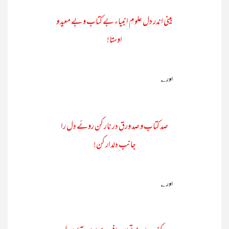
بینی اندر دل علومِ انبیاء بے کتاب و بے معید و
اوستا!
اور ؎
صد کتاب و صد ورق در نار کن روئے دل را
جانب ِدلدار کن!
اور ؎