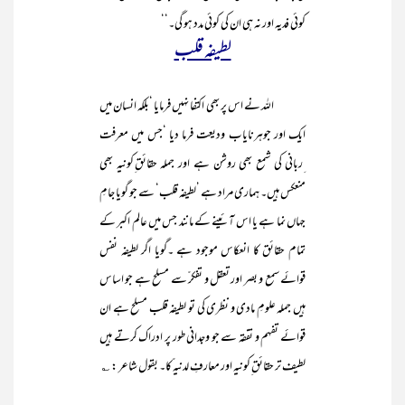
کوئی فدیہ اور نہ ہی ان کی کوئی مدد ہو گی۔‘‘
لطیفہ قلب
اللہ نے اس پر بھی اکتفا نہیں فرمایا ‘بلکہ انسان میں
ایک اور جوہرنایاب ودیعت فرما دیا ‘جس میں معرفت
ِربانی کی شمع بھی روشن ہے اور جملہ حقائق ِکونیہ بھی
منعکس ہیں۔ ہماری مراد ہے ’لطیفہ قلب‘ سے جو گویا جامِ
جہاں نما ہے یا اس آئینے کے مانند جس میں عالم اکبر کے
تمام حقائق کا انعکاس موجود ہے ۔گویا اگر لطیفہ نفس
قوائے سمع و بصر اور
تعقل و تفکر ّسے مسلح ہے جو اساس
ہیں جملہ علومِ مادی و نظری کی تو لطیفہ قلب مسلح ہے ان
قوائے تفہم و تفقہ سے جو وجدانی طور پر ادراک کرتے ہیں
لطیف تر حقائق ِکونیہ اور معارفِ لدنیہ ّکا۔ بقول شاعر : ؎