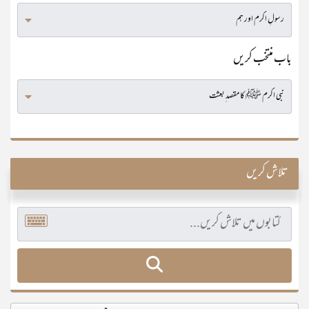
باب منتخب کریں
تلاش کریں