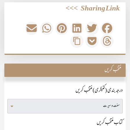
>>>
Sharing Link
منتخب کریں
درجہ بندی (کٹیگری) منتخب کریں
کتاب منتخب کریں