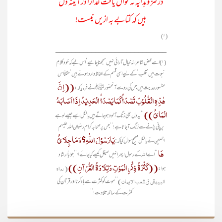
درکنز و ہدایہ نہ تواں یافت خدارا در آئینہ دل
بیں کہ کتابے بہ ازیں نیست!
(۱)
____________________________
(۱) اسے محض شاعرانہ خیال آرائی نہیں سمجھنا چاہیے‘ اس لیے کہ خود کلامِ
نبوت میں ’قلب‘ کے لیے اسی قسم کے الفاظ وارد ہوئے ہیں ‘مثلاً اس
((اِنَّ
مشہور حدیث میں جس کی رو سے آنحضورﷺ نے فرمایاکہ:
ھٰذِہِ الْقُلُوْبَ تَصْدَأُ کَمَا یَصْدَأُ الْحَدِیْدُ اِذَا اَصَابَہُ
الْمَائُ))
’’یہ دل بھی زنگ آلود ہو جاتے ہیں بالکل ایسے جیسے لوہے
پر پانی پڑنے سے زنگ آجاتا ہے!‘‘جس پرصحابہ کرام رضوان اللہ علیہم
یَارَسُوْلَ اللّٰہِ؟ وَمَا جِلَائُ
:
اجمعین نے بالکل صحیح سوال کیا کہ
ھَا
’’اے اللہ کے رسول! پھر انہیں صیقل کیسے کیا جائے؟‘‘جواباً ارشاد
((کَثْرَۃُ ذِکْرِ الْمَوْتِ وَتِلَاوَۃُ الْقُرْآنِ))
( رواہ
ہوا:
البیھقی فی شعب الایمان)
’’موت کو کثرت سے یاد کرنا اور قرآن کی
کثرت کے ساتھ تلاوت!‘‘