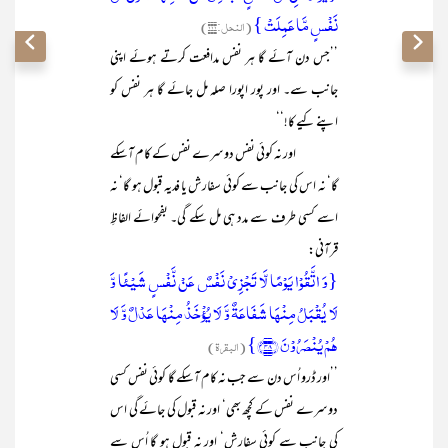
نَفۡسٍ مَّا عَمِلَتۡ }
(النحل:۱۱۱)
’’جس دن آئے گا ہر نفس مدافعت کرتے ہوئے اپنی
جانب سے۔ اور پور اپورا صلہ مل جائے گا ہر نفس کو
اپنے کیے کا!‘‘
اور نہ کوئی نفس دوسرے نفس کے کام آسکے
گا‘ نہ اس کی جانب سے کوئی سفارش یا فدیہ قبول ہو گا‘ نہ
اسے کسی طرف سے مدد ہی مل سکے گی۔ بفحوائے الفاظِ
قرآنی:
{وَ اتَّقُوۡا یَوۡمًا لَّا تَجۡزِیۡ نَفۡسٌ عَنۡ نَّفۡسٍ شَیۡئًا وَّ
لَا یُقۡبَلُ مِنۡہَا شَفَاعَۃٌ وَّ لَا یُؤۡخَذُ مِنۡہَا عَدۡلٌ وَّ لَا
ہُمۡ یُنۡصَرُوۡنَ ﴿۴۸﴾}
(البقرۃ)
’’اور ڈرو اُس دن سے جب نہ کام آسکے گا کوئی نفس کسی
دوسرے نفس کے کچھ بھی‘ اور نہ قبول کی جائے گی اس
کی جانب سے کوئی سفارش‘ اور نہ قبول ہو گا اُس سے