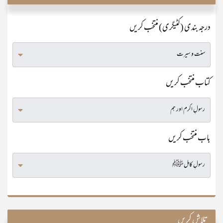
درجہ بندی (کٹیگری) منتخب کریں
کتاب منتخب کریں
باب منتخب کریں
تلاش کریں