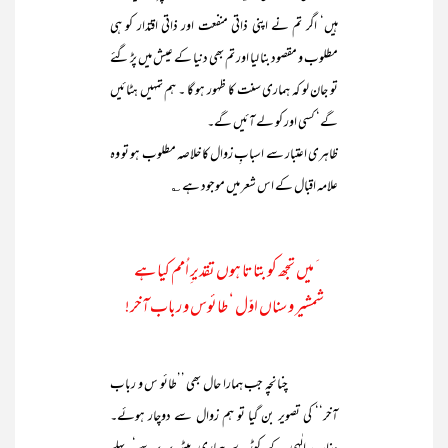
ہیں‘ اگر تم نے اپنی ذاتی منفعت اور ذاتی اقتدار کو ہی
مطلوب و مقصود بنا لیا اور تم بھی دنیا کے عیش میں پڑ گئے
تو جان لو کہ ہماری سنت کا ظہور ہو گا ۔ ہم تمہیں ہٹائیں
گے‘ کسی اور کو لے آئیں گے۔
ظاہری اعتبار سے اسبابِ زوال کا خلاصہ مطلوب ہو تو وہ
علامہ اقبال کے اس شعر میں موجود ہے ؎
َ میں تجھ کو بتاتا ہوں تقدیر ِاُمم کیا ہے
شمشیر و سناں اوّل ‘ طائوس و رباب آخر!
چنانچہ جب ہمارا حال بھی ’’طائو س و رباب
آخر‘‘ کی تصویر بن گیا تو ہم زوال سے دوچار ہوئے۔