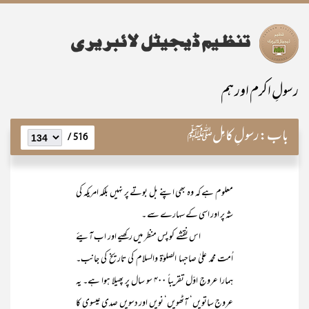
رسولِ اکرم اور ہم
باب:
رسولِ کامِلﷺ
516 /
معلوم ہے کہ وہ بھی اپنے بل بوتے پر نہیں بلکہ امریکہ کی
شہ پر اور اسی کے سہارے سے ۔
اس نقشے کو پس منظر میں رکھیے اور اب آیئے
اُمت محمد علیٰ صاحبہا الصلوٰۃ والسلام کی تاریخ کی جانب۔
ہمارا عروجِ اوّل تقریباً ۴۰۰ سو سال پر پھیلا ہوا ہے۔ یہ
عروج ساتویں‘ آٹھویں‘ نویں اور دسویں صدی عیسوی کا