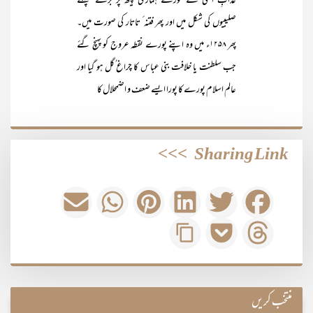
عذابِ الٰہی کے کوڑے ہماری پیٹھ پر برسے‘ پہلے
صلیبیوں کی شکل میں اور پھر فتنہ ٔ تاتار کی صورت میں۔
پھر ۱۲۵۸ء میں وہ اپنے پورے نقطہ عروج کو پہنچ گئے
جب سلطنت یا خلافت بنی عباس کا چراغ ُگل ہو گیا اور
عالم اسلام پورے کا پورا ایسے ضعف و اضمحلال کا
>>>
Sharing Link
منتخب کریں