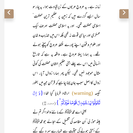
زمانہ ہے۔ یہ عروج عربوں کے زیر قیادت ہوا۔ یہ چار سو
سال ایسے گزرے ہیں کہ زمین پر عظیم ترین مملکت‘
اسلامی مملکت تھی۔ اور یہ اسلامی مملکت صرف ایک
عسکری اور سیاسی قوت نہ تھی بلکہ اس میں تہذیب و تمدن
اور علوم و فنون اپنے پورے نقطہ عروج کو پہنچے ہوئے
تھے۔ یہ ہمارا پہلا عروج ہے۔ واقعہ یہ ہے کہ تاریخ
انسانی میں اس سے پہلے اتنی عظیم الشان مملکت کی کوئی
مثال موجود نہیں تھی۔ لیکن پھر ہمارا زوال آیا۔ اس
زوال کا اصل سبب جان لینا چاہیے کہ قرآن مجید میں بطور
{وَ اِنۡ
تنبیہہ
ارشاد فرمایا گیا تھا:
(warning)
تَتَوَلَّوۡا یَسۡتَبۡدِلۡ قَوۡمًا غَیۡرَکُمۡ ۙ }
(محمد:۳۸)
یعنی اے محمدﷺ کے ماننے والو! اگر تم نے
پیٹھ موڑ لی‘ اُن مقاصد کی تکمیل کے بجائے جو محمدﷺ
کے اُمتی ہونے کی حیثیت سے تمہارے سپرد کیے گئے