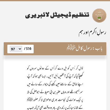
رسولِ اکرم اور ہم
باب:
رسولِ کامِلﷺ
516 /
ڈال کر ‘اس کو بل دے کر اُس کے دونوں سروں کو
کھینچا گیا کہ آپؐ کی آنکھیں اُبل آئیں۔ ایسا بھی ہوا کہ آپؐ
اپنے خالق کے سامنے عین کعبے کی دیوار کے سائے میں
سربسجود تھے اور وہاں عقبہ بن ابی معیط نے ابوجہل کی شہ
پر ایک اونٹ کی نجاست بھری اوجھڑی لا کر حضورﷺ
کے شانۂ مبارک پر رکھ دی ۔پھر وہ وقت بھی آیا کہ جب یہ