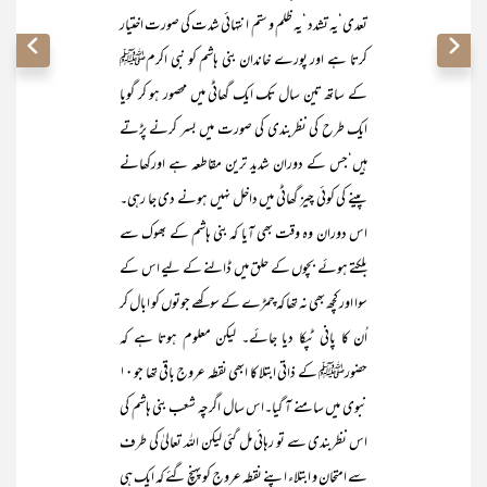
تعدی‘یہ تشدد ‘یہ ظلم و ستم انتہائی شدت کی صورت اختیار
کرتا ہے اور پورے خاندان بنی ہاشم کو نبی اکرمﷺ
کے ساتھ تین سال تک ایک گھاٹی میں محصور ہو کر گویا
ایک طرح کی نظربندی کی صورت میں بسر کرنے پڑتے
ہیں‘جس کے دوران شدید ترین مقاطعہ ہے اورکھانے
پینے کی کوئی چیز گھاٹی میں داخل نہیں ہونے دی جا رہی۔
اس دوران وہ وقت بھی آیا کہ بنی ہاشم کے بھوک سے
بلکتے ہوئے بچوں کے حلق میں ڈالنے کے لیے اس کے
سوا اور کچھ بھی نہ تھا کہ چمڑے کے سوکھے جوتوں کو ابال کر
اُن کا پانی ٹپکا دیا جائے۔ لیکن معلوم ہوتا ہے کہ
حضورﷺ کے ذاتی ابتلا کا ابھی نقطہ عروج باقی تھا جو ۱۰
نبوی میں سامنے آ گیا۔اس سال اگرچہ شعب بنی ہاشم کی
اس نظربندی سے تو رہائی مل گئی لیکن اللہ تعالیٰ کی طرف
سے امتحان و ابتلاء اپنے نقطہ عروج کو پہنچ گئے کہ ایک ہی