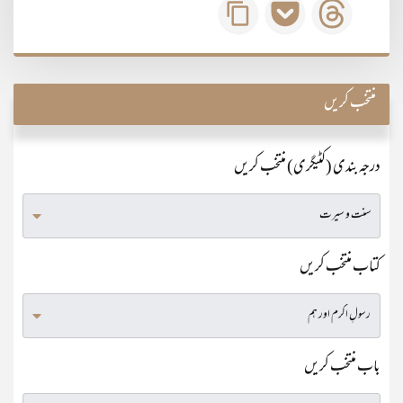
منتخب کریں
درجہ بندی (کٹیگری) منتخب کریں
کتاب منتخب کریں
باب منتخب کریں