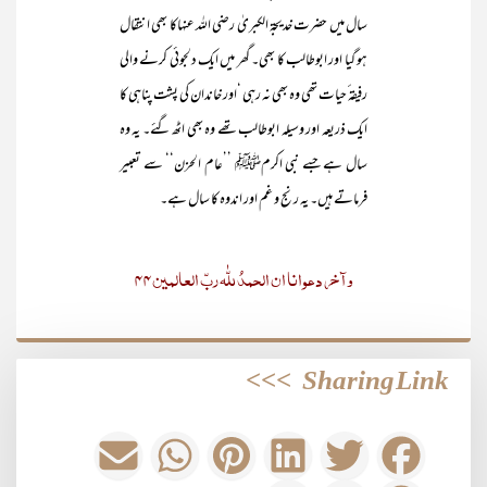
سال میں حضرت خدیجۃ الکبریٰ رضی اللہ عنہاکا بھی انتقال
ہو گیا اور ابوطالب کا بھی۔ گھر میں ایک دلجوئی کرنے والی
رفیقہ ٔحیات تھی وہ بھی نہ رہی ‘اور خاندان کی پشت پناہی کا
ایک ذریعہ اور وسیلہ ابوطالب تھے وہ بھی اٹھ گئے۔ یہ وہ
سال ہے جسے نبی اکرمﷺ ’’عام الحزن‘‘ سے تعبیر
فرماتے ہیں۔ یہ رنج و غم اور اندوہ کا سال ہے۔
وآخر دعوانا ان الحمدُ للّٰہ ربّ العالمین44
>>>
Sharing Link