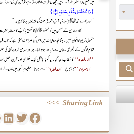
میں ہمیں وہ مظہر نظر آتے ہیں جن کی طرف اشارہ ملتا ہے قرآن مجید کی سورۂ ’ن
{وَ اِنَّکَ لَعَلٰی خُلُقٍ عَظِیۡمٍ ﴿۴﴾}
’’اور (اے محمدﷺ!) بلاشبہ آپؐ اخلاق حسنہ کی بلندیوں پر فائز ہیں۔‘‘
کاروبار ہی کے ضمن میں آنحضورﷺ کا تعلق یا آپؐ کا معاملہ حضرت خدیجہ 
متمول ترین خاتون تھیں۔ چنانچہ روایات میں اس کی صراحت ملتی ہے کہ جب قریش 
تمام لوگوں کے مجموعی سامان سے زیادہ ہوتا تھا۔ پھر دوسری طرف اُنؓ کی عف
’’الطاھرہ‘‘
کا خطاب دیا گیا۔ یہ گویا بالکل ایک فطری اور قرین عقل ا
’’الامین‘‘
’’الطاہرہ‘‘
کا نکاح
سے ہوتا۔ مشیت ِالٰہی میں یہی طے تھا
>>>
Sharing Link