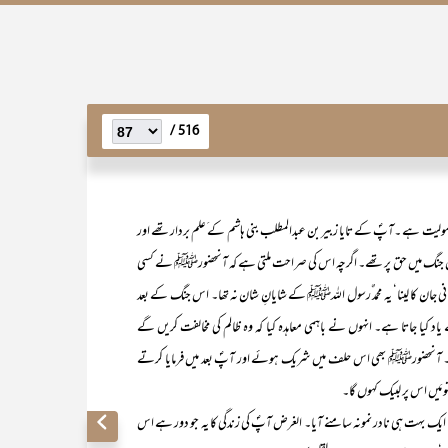
516 /
ولیت ہے ۔آپؐ کے تایا زبیر بن عبدالمطلب بنی ہاشم کے َعلم بردار تھے اور
س جنگ میں حق پر تھے۔ اگرچہ اس کی صراحت ملتی ہے کہ آنحضورﷺ نے کسی
ی جان کا لینا‘ یہ محمد ٌرسول اللہﷺ کے شایانِ شان نہ تھا۔ اس جنگ کے بعد
کیا جاتا ہے۔ انہوں نے باہمی معاہدہ کیا کہ وہ ظالم کی مخالفت کریں گے
۔ آنحضورﷺ بھی اس حلف میں شریک ہوئے اور آپؐ بعد میں فرمایا کرتے
َیں اس پر لبیک کہوں گا۔
ت ہی نادر نمونہ سامنے آیا۔ الغرض آپؐ کی زندگی کا یہ جو دور ہے اس