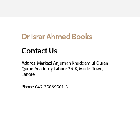
Dr Israr Ahmed Books
Contact Us
Addres:
Markazi Anjuman Khuddam ul Quran
Quran Academy Lahore 36-K, Model Town,
Lahore
Phone
042-35869501-3