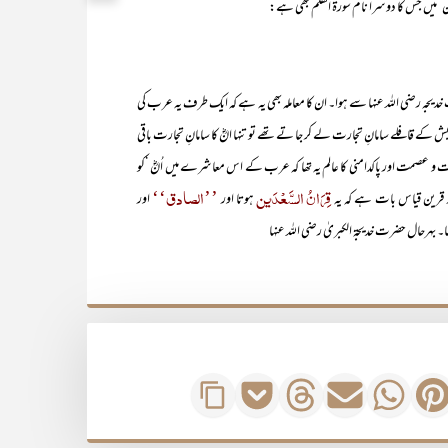
ون‘ میں جس کا دوسرا نام سورۃ القلم بھی ہے:
رضی اللہ عنہا سے ہوا۔ ان کا معاملہ بھی یہ ہے کہ ایک طرف یہ عرب کی
کے قافلے سامانِ تجارت لے کر جا تے تھے تو تنہا انؓ کا سامانِ تجارت باقی
ت و عصمت اور پاکدامنی کا عالم یہ تھا کہ عرب کے اس معاشرے میں اُنؓ ‘کو
قِرَانُ السَّعْدَین
’’الصادق‘‘
ور قرین قیاس بات ہے کہ یہ
ہوتا اور
اور
۔ بہرحال حضرت خدیجۃ الکبریٰ رضی اللہ عنہا