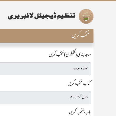
منتخب کریں
درجہ بندی (کٹیگری) منتخب کریں
کتاب منتخب کریں
باب منتخب کریں