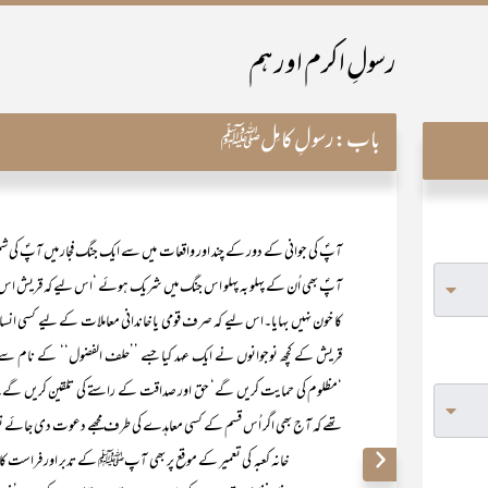
رسولِ اکرم اور ہم
باب:
رسولِ کامِلﷺ
آپؐ کی جوانی کے دور کے چند اور واقعات میں سے ایک جنگ فجار میں آپؐ کی شم
آپؐ بھی اُن کے پہلو بہ پہلو اس جنگ میں شریک ہوئے ‘اس لیے کہ قریش ا
کا خون نہیں بہایا۔اس لیے کہ صرف قومی یا خاندانی معاملات کے لیے کسی انسان
قریش کے کچھ نوجوانوں نے ایک عہد کیا جسے ’’حلف الفضول‘‘ کے نام سے یاد 
‘مظلوم کی حمایت کریں گے‘ حق اور صداقت کے راستے کی تلقین کریں گے
تھے کہ آج بھی اگر اُس قسم کے کسی معاہدے کی طرف مجھے دعوت دی جائے تو م
خانہ کعبہ کی تعمیر کے موقع پر بھی آپﷺ کے تدبر اور فراست کا ایک بہ