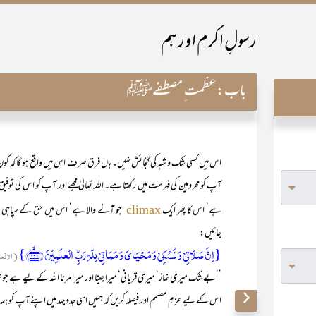
رسولِ اکرم اور ہم
باب:
عظمت ِ مصطفےﷺ
اس میں کسی شک و شبہ کی گنجائش نہیں۔ ہاں فرق صرف اس میں واقع ہو گا کہ ک
آپ کو محرومین کی فہرست میں رکھتا ہے۔ اللہ تعالیٰ مجھے اور آپ کو اس کی ت
ہے‘ اس کا پھر ایک
جو آنے والا ہے‘ اس میں حق کے سپاہی او
climax
جائیں:
{اِنَّ صَلَاتِیۡ وَ نُسُکِیۡ وَ مَحۡیَایَ وَ مَمَاتِیۡ لِلّٰہِ رَبِّ الۡعٰلَمِیۡنَ ﴿۱۶۲﴾ۙ}
(الانع
’’بے شک میری نماز‘ میری قربانی‘ میرا جینا اور میرا مرنا اللہ کے لیے ہے ج
اس کے لیے عزمِ مصمم اور فیصلہ کریں کہ ہمیں اسی جدوجہد میں اپنے آپ کو ہم