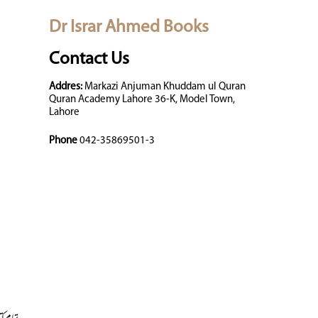
Dr Israr Ahmed Books
Contact Us
Addres:
Markazi Anjuman Khuddam ul Quran
Quran Academy Lahore 36-K, Model Town,
Lahore
Phone
042-35869501-3