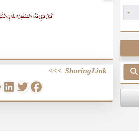
اَقُوْلُ قَوْلِیْ ھٰذَا وَاَسْتَغْفِرُا اللّٰہَ لِیْ وَلَـک
>>>
Sharing Link