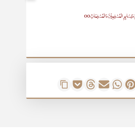
ُمْ وَلِسَائِرِ الْمُسْلِمِیْنَ وَالْمُسْلِمَاتِoo