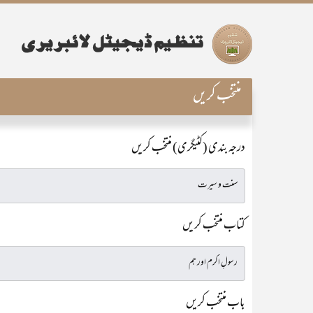
منتخب کریں
درجہ بندی (کٹیگری) منتخب کریں
کتاب منتخب کریں
باب منتخب کریں