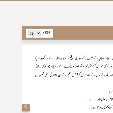
516 /
ون درجاتِ عالیہ کے حصول کے سنہری موقع سے فائدہ اٹھاتا ہے اور کون اپنے
وفیق دے کہ ہم اس کشاکش خیر و شر اور روح و بدن کے درمیان جو معرکہ درپیش
ر اللہ کے دین کے خادم بن کر قرآن حکیم کے ان الفاظ کی عملی تصویر بن
ام)
و تمام جہانوں کا رب ہے۔‘‘
ہ تن جھونک دینا ہے۔