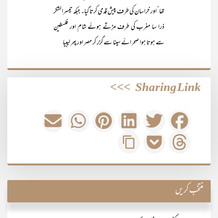
تھا‘ اور خراسان کی طرف پیش قدمی کرتا گیا۔ جبکہ تیسرا لشکر
ذرا سا مغرب کی طرف مڑتے ہوئے شام اور فلسطین
سے ہوتا ہوا صحرائے سینا سے گزر کر مصر اور پھر لیبیا
>>>
Sharing Link
منتخب کریں