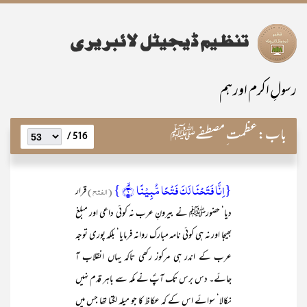
رسولِ اکرم اور ہم
باب:
عظمت ِ مصطفےﷺ
516 /
{اِنَّا فَتَحۡنَا لَکَ فَتۡحًا مُّبِیۡنًا ۙ﴿۱﴾ }
(الفتح)
قرار
دیا‘ حضورﷺ نے بیرونِ عرب نہ کوئی داعی اور مبلغ
بھیجا اور نہ ہی کوئی نامہ مبارک روانہ فرمایا‘ بلکہ پوری توجہ
عرب کے اندر ہی مرکوز رکھی تاکہ یہاں انقلاب آ
جائے۔ دس برس تک آپؐ نے مکہ سے باہر قدم نہیں
نکالا‘ سوائے اس کے کہ عکاظ کا جو میلہ لگتا تھا جس میں