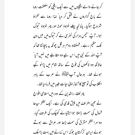
کر جانے والے ایلچیوں میں سے ایک ایلچی کو سلطنت روما
کے باج گزاروں نے قتل کر دیا‘ لہٰذا روما سے ٹکراؤ
شروع ہوگیا۔ چنانچہ پہلے غزوۂ موتہ اور پھر غزوۂ تبوک
ہوا۔ آپؐ ‘تیس ہزار کی نفری لے کر تبوک میں بیس دن
تک مقیم رہے۔ شہنشاہِ روم ہرقل چونکہ یہ پہچانتا تھا کہ
آپؐ اللہ کے نبی ہیں اس لیے وہ مقابلے میں نہیں آیا‘
حالانکہ وہ لاکھوں کی فوج کے ساتھ شام میں پڑائو کیے
ہوئے تھا۔ بہرحال آپﷺ نے عرب کے باہر
انقلاب کی توسیع کا آغاز اپنی حیاتِ طیبہ میں فرما دیا تھا۔
پھر خلفاء راشدین کے دور میں اسلامی افواج
نے تین اطراف میں پیش قدمی کی ہے۔ ایک لشکر سیدھا
شمال کی سمت بڑھتا ہوا ایشیائے کوچک کی طرف گیا۔
دوسرا لشکر مشرق کی سمت بڑھا اور عراق سے ہوتے
ہوئے ایران‘ ترکستان جو کہ اس زمانے میں بہت بڑا ملک