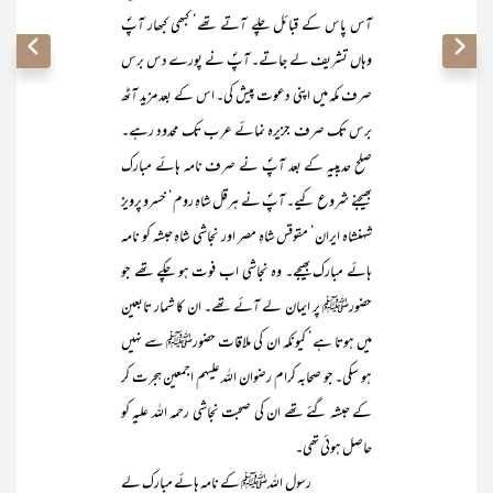
آس پاس کے قبائل چلے آتے تھے‘ کبھی کبھار آپؐ
وہاں تشریف لے جاتے۔ آپؐ نے پورے دس برس
صرف مکہ میں اپنی دعوت پیش کی۔ اس کے بعد مزید آٹھ
برس تک صرف جزیرہ نمائے عرب تک محدود رہے۔
صلح حدیبیہ کے بعد آپؐ نے صرف نامہ ہائے مبارک
بھیجنے شروع کیے۔ آپؐ نے ہرقل شاہِ روم‘ خسرو پرویز
شہنشاہ ایران‘ مقوقس شاہِ مصر اور نجاشی شاہِ حبشہ کو نامہ
ہائے مبارک بھیجے۔ وہ نجاشی اب فوت ہو چکے تھے جو
حضورﷺ پر ایمان لے آئے تھے۔ ان کا شمار تابعین
میں ہوتا ہے‘ کیونکہ ان کی ملاقات حضورﷺ سے نہیں
ہو سکی۔ جو صحابہ کرام رضوان اللہ علیہم اجمعین ہجرت کر
کے حبشہ گئے تھے ان کی صحبت نجاشی رحمہ اللہ علیہ کو
حاصل ہوئی تھی۔
رسول اللہﷺ کے نامہ ہائے مبارک لے