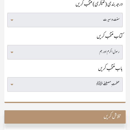
درجہ بندی (کٹیگری) منتخب کریں
کتاب منتخب کریں
باب منتخب کریں
تلاش کریں