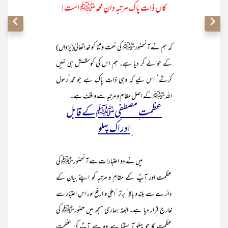
کاں ذاتِ پاک مرتبہ دانِ محمد ﷺ است!
کہ ہم نے آنحضورﷺ کی نعت و ثنا کو خداتعالیٰ(یزداں)
کے حوالے کر دیا ہے۔ ہم اس کی کوشش ہی نہیں
کرتے‘ اس لیے کہ وہی ذاتِ پاک ہے جو محمد ٌرسول
اللہﷺ کے اصل مقام و مرتبہ سے واقف ہے۔
عظمت ِ مصطفیﷺ کے قابل
ِادراک پہلو
میں نے دو اعتبارات سے آنحضورﷺ کی
عظمت اور آپؐ کے مقام و مرتبہ کو اپنے بیان کے
دائرے سے بلند و بالا‘ برتر‘ اعلیٰ و ارفع اور اس اعتبار سے
خارج قرار دیا ہے۔ البتہ ہماری سمجھ میں حضورﷺ کی
عظمت کا جو پہلو آ سکتا ہے وہ ہے آپؐ کی عظمت