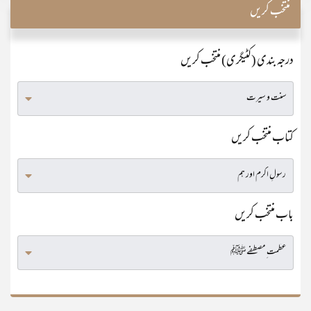
منتخب کریں
درجہ بندی (کٹیگری) منتخب کریں
کتاب منتخب کریں
باب منتخب کریں