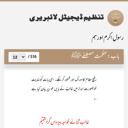
رسولِ اکرم اور ہم
باب:
عظمت ِ مصطفےﷺ
516 /
رفیع مقام کا ادراک اور شعور کر سکے۔ اسی بات کو نہایت
خوبصورت انداز میں غالبؔ نے بایں طو رپر بیان کیا ہے
؎
غالب ثنائے خواجہ بیزداں گزاشتیم