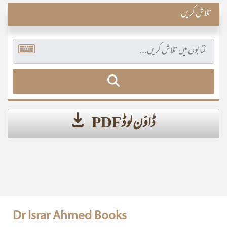
تلاش کریں
ڈاؤن لوڈ PDF
Dr Israr Ahmed Books