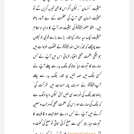
بحیثیت ’’انسان‘‘۔ لیکن اگر اس کا بھی تجزیہ کریں گے تو
بحیثیت انسان بھی آپؐ کی عظمت کے بے شمار پہلو
ہیں۔ مثلاً حضورﷺ کی حیثیت اور آپؐ کا مرتبہ و مقام
بحیثیت ایک سپہ سالار کیا تھا۔ بڑے بڑے فوجی جرنیلوں
سے پوچھئے کہ محمد ٌرسول اللہﷺ نے مختلف غزوات میں
جو جنگی حکمت عملی اختیار فرمائی اس میں آپؐ نے کس
مہارت کا ثبوت دیا‘ حالانکہ جنگ ِبدر سے پہلے آپؐ نے
کسی جنگ میں حصہ نہیں لیا تھا۔ جنگ بدر سے پہلے
آپﷺ نے صرف چند مہمات میں شرکت کی‘
باضابطہ جنگ کی نوبت ہی نہیں آئی‘ لیکن دنیا دنگ ہے
کہ جنگ کی مہارت اور اس کی حکمت عملی کو مرتب و معین
کرنے میں آپؐ نے کس درجے صلاحیت و قابلیت کا
ثبوت دیا۔ پھر کسی سے صلح کرنی ہوتی تو صلح کی گفت و
(negotiation)