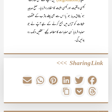
شنید
میں آپؐ نے کس مہارت‘
کیسی واقفیت اور کیسی اہلیت کا مظاہرہ فرمایا۔ صلح حدیبیہ
ہو‘ میثاقِ مدینہ ہو‘ یا اس سے بھی پہلے یثرب کے مختلف
طبقات کو آپس میں جمع کرنے کے لیے آپؐ نے جو
معاہدہ فرمایا‘ ان معاہدات کا مطالعہ کیجیے‘ عقلیں دنگ رہ
جائیں گی۔
>>>
Sharing Link