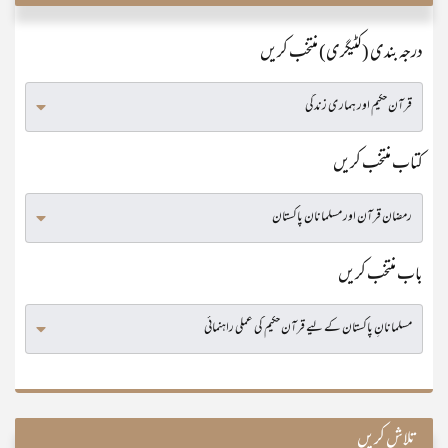
درجہ بندی (کٹیگری) منتخب کریں
کتاب منتخب کریں
باب منتخب کریں
تلاش کریں