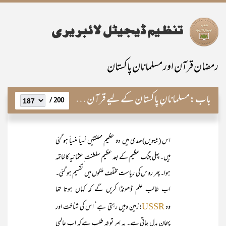
رمضان قرآن اور مسلمانان پاکستان
باب:
مسلمانانِ پاکستان کے لیے قرآن حکیم کی عملی راہنمائی
200 /
اس (بیسویں)صدی میں دو عظیم مملکتیں نسیاً منسیاً ہو گئی
ہیں۔ پہلی جنگ عظیم کے بعد عظیم سلطنت ِعثمانیہ کا خاتمہ
ہوا۔ پھر روس کی ریاست مختلف ملکوں میں تقسیم ہو گئی۔
اب طالب علم ڈھونڈا کریں گے کہ کہاں ہوتا تھا
وہ
! زمین وہیں رہتی ہے‘ اس کی شناخت اور
USSR
پہچان بدل جاتی ہے۔ یہ امر توجّہ طلب ہے کہ اب عالمی