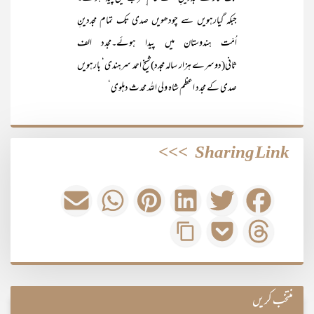
جبکہ گیارہویں سے چودھویں صدی تک تمام مجددینِ
اُمّت ہندوستان میں پیدا ہوئے۔مجدد الف
ثانی(دوسرے ہزار سالہ مجدد)شیخ احمد سرہندی‘ بارہویں
صدی کے مجدد اعظم شاہ ولی اللہ محدث دہلوی‘
>>>
Sharing Link
منتخب کریں