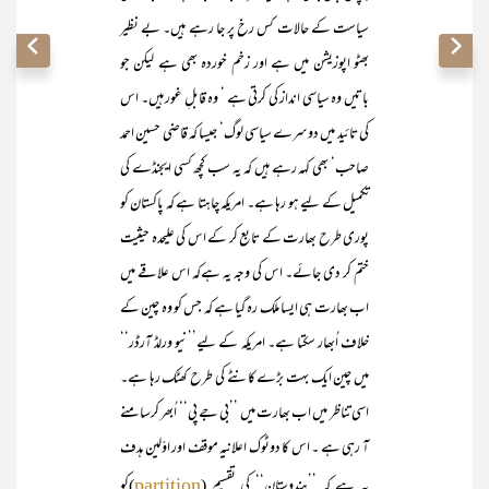
سیاست کے حالات کس رخ پر جا رہے ہیں۔ بے نظیر
بھٹو اپوزیشن میں ہے اور زخم خوردہ بھی ہے لیکن جو
باتیں وہ سیاسی انداز کی کرتی ہے ‘ وہ قابلِ غور ہیں۔ اس
کی تائید میں دوسرے سیاسی لوگ‘ جیسا کہ قاضی حسین احمد
صاحب‘ بھی کہہ رہے ہیں کہ یہ سب کچھ کسی ایجنڈے کی
تکمیل کے لیے ہو رہا ہے۔ امریکہ چاہتا ہے کہ پاکستان کو
پوری طرح بھارت کے تابع کر کے اس کی علیحدہ حیثیت
ختم کر دی جائے۔ اس کی وجہ یہ ہےکہ اس علاقے میں
اب بھارت ہی ایسا ملک رہ گیا ہے کہ جس کو وہ چین کے
خلاف اُبھار سکتا ہے۔ امریکہ کے لیے’’نیو ورلڈ آرڈر‘‘
میں چین ایک بہت بڑے کانٹے کی طرح کھٹک رہا ہے۔
اسی تناظر میں اب بھارت میں ’’بی جے پی‘‘ اُبھر کرسامنے
آ رہی ہے ۔ اس کا دوٹوک اعلانیہ موقف اور اوّلین ہدف
یہ ہے کہ ’’ہندوستان‘‘ کی تقسیم (
)کو
partition