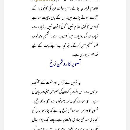
کالعدم قرار دیا جائے۔اس وقت ان کی گائو ماتا کے
ٹکڑے ہوئے پڑے ہیں۔ ان کے ہاں مذہبیت اور ہے
کیا! ان کا کوئی نظام نہیں‘ کوئی قانون نہیں۔ زیادہ سے
زیادہ ان کی روایات ہیں‘ تہذیب ہے۔ تقسیم ِہند کو وہ
قطعاً تسلیم نہیں کرتے۔ چنانچہ اب اپنے ہدف کے لیے
فضا ہموار ہو رہی ہے۔
تصویر کا روشن رُخ
یہ تو مَیں نے قرآن اور سُنّت کے مختلف
حوالوں سے اس وقت پاکستان کی خصوصی حیثیت بیان کی
ہے۔ اسی معاملے کو چند اور پہلوئوں سے بھی دیکھ لیجیے۔
تصویر کا دوسرا اور روشن رُخ یہ ہے کہ چار سو سال کی
تجدیدی مساعی ہماری پشت پر ہے۔پہلے ایک ہزار سال
تک سارے مجددینِ اُمّت عالم ِعرب میں پیدا ہوئے۔