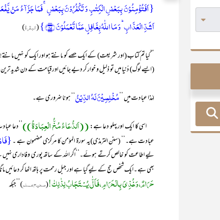
{ اَفَتُؤۡمِنُوۡنَ بِبَعۡضِ الۡکِتٰبِ وَ تَکۡفُرُوۡنَ بِبَعۡضٍ ۚ فَمَا جَزَآءُ مَنۡ یَّفۡعَلُ ذٰل
اَشَدِّ الۡعَذَابِ ؕ وَ مَا اللّٰہُ بِغَافِلٍ عَمَّا تَعۡمَلُوۡنَ ﴿۸۵﴾}
(
البقرۃ
)
’’کیا تم کتاب (اور شریعت) کے ایک حصے کو مانتے ہو اور ایک کو نہیں مانتے! ت
(ایسے لوگ) دُنیا میں تو ذلیل و خوار کر دیے جائیں اور قیامت کے دن شدید ت
مُخْلِصِیْنَ لَہُ الدِّیْنُ
لہٰذا عبادت میں ’’
‘‘ ہونا ضروری ہے۔
((اَلدُّعَاءُ مُخُّ الْعِبَادَۃُ))
اسی کا ایک اور پہلو دعا ہے:
’’دعا عبادت
{فَادۡعُ
عبادت ہے۔‘‘ (سنن الترمذی)یہ سورۃ المؤمن کا مرکزی مضمون ہے ۔
لیے اطاعت کو خالص کرتے ہوئے۔‘‘اگر اللہ کے ساتھ پوری وفاداری نہیں ہ
بھی ہے ۔ایک شخص حج کے لیے گیا ہے اور جبل رحمت پر ہاتھ اٹھا کر دعائیں ما
حَرَامٌ، وَغُذِیَ بِالْحَرَامِ ، فَاَنّٰی یُسْتَجَابُ لِذٰلِکٰ!
(
صحیح مسلم
)’’جبکہ