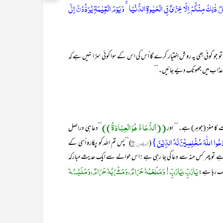
ِکَ مِنۡکُمۡ اِلَّا خِزۡیٌ فِی الۡحَیٰوۃِ الدُّنۡیَا ۚ وَ یَوۡمَ الۡقِیٰمَۃِ یُرَدُّوۡنَ اِلٰۤی
و جو کوئی بھی یہ روش اختیار کرے گا اُس کی اس کے سوا کوئی سزا نہیں ہے کہ
رین عذاب میں جھونک دیے جائیں۔‘‘
((اَلدُّعَاءُ ھُوَ الْعِبَادَۃُ))
 کا مغز (جوہر) ہے۔‘‘ اور
’’دعا ہی دراصل
وا اللّٰہَ مُخۡلِصِیۡنَ لَہُ الدِّیۡنَ}
(
المؤمن:۱۴
)’’پس تم اللہ کو پکارو اُسی کے
ے تو پھر کس منہ سے دعا کی جا رہی ہے ! اس حوالے سے ایک حدیث مبارکہ
یَارَبِّ،یَارَبِّ! وَمَطْعَمُہٗ حَرَامٌ، وَمَشْرَبُہٗ حَرَامٌ، وَمْلَبُسُہٗ
نگ رہا ہے: