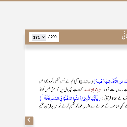
ئی
200 /
َ مَنِ اتَّخَذَ اِلٰـہَہٗ ہَوٰىہُ}
(
الجاثیۃ:۲۳
)’’کیا تم نے اُس شخص کو دیکھا جس
لا اِلٰہ اِلا اللہ
ہے۔ زبان سے تو وہ ’’
‘‘ کہتا ہے جبکہ دل میں خواہش نفس کو اِلٰہ
{ یٰۤاَیُّہَا الَّذِیۡنَ اٰمَنُوا ادۡخُلُوۡا فِی السِّلۡمِ کَآفَّۃً ۪}
زروئے الفاظِ قرآنی :
جائے‘ گویا اطاعت کے حوالے سے انسان خود کو تقسیم کر لے تو اس پر قرآن حکیم