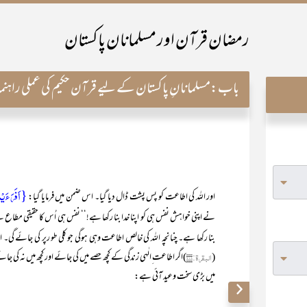
رمضان قرآن اور مسلمانان پاکستان
باب:
مسلمانانِ پاکستان کے لیے قرآن حکیم کی عملی راہنما
{اَفَرَءَیۡت
اور اللہ کی اطاعت کو پس پشت ڈال دیا گیا۔ اس ضمن میں فرمایا گیا:
نے اپنی خواہش نفس ہی کو اپنا خدا بنا رکھا ہے!‘‘ نفس ہی اُس کا حقیقی مطاع 
بنا رکھا ہے۔ چنانچہ اللہ کی خالص اطاعت وہی ہوگی جو کلی طو رپر کی جائے گی۔ ا
(
البقرۃ:۲۰۸
)اگر اطاعت ِالٰہی زندگی کے کچھ حصے میں کی جائے اور کچھ میں نہ کی 
میں بڑی سخت وعید آئی ہے: