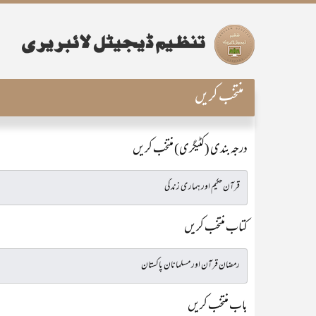
منتخب کریں
درجہ بندی (کٹیگری) منتخب کریں
کتاب منتخب کریں
باب منتخب کریں