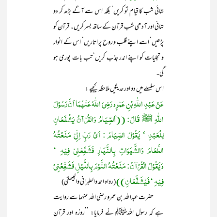
تہائی شب کا قیام تو کریں‘ بلکہ اس سے آگے بڑھ کر دو
تہائی اور آدھی شب قرآن کے ساتھ بسر کریں۔ قرآن کو
پڑھیں‘ اسے اپنے قلب و روح پر اتاریں‘ اس کے انوار
و تجلیات کو اپنے اندر جذب کریں‘ تب بات پوری ہو
گی۔
اس سلسلے میں دو اور حدیثیں ملاحظہ کیجیے :
عَنْ عَبْدِ اللّٰہِ بْنِ عَمْرٍو رَضِیَ اللّٰہُ عَنْہُمَا اَنَّ رَسُوْلَ
اللّٰہِ ﷺ قَالَ: ((اَلصِّیَامُ وَالْقُرْآنُ یَشْفَعَانِ
لِلْعَبْدِ ‘ یَقُوْلُ الصِّیَامُ : اَیْ رَبِّ اِنِّیْ مَنَعْتُہُ
الطَّعَامَ وَالشَّھَوَاتِ بِالنَّھَارِ فَشَفِّعْنِیْ فِیْہِ ‘
وَیَقُوْلُ الْقُرْآنُ: مَنَعْتُہُ النَّوْمَ بِاللَّیْلِ فَشَفِّعْنِیْ
فِیْہِ ‘ فَیُشَفَّعَانِ))
(رواہ احمد والطبرانی والبیھقی)
حضرت عبدا للہ بن عمرو رضی اللہ عنہما سے روایت
ہے کہ رسول اللہﷺ نے فرمایا: ’’روزہ اور قرآن