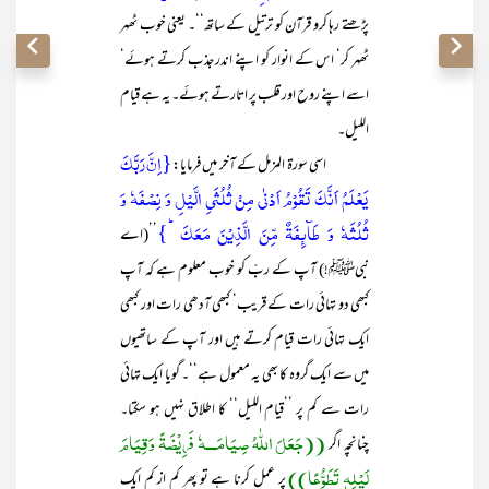
پڑھتے رہا کرو قرآن کو ترتیل کے ساتھ‘‘۔ یعنی خوب ٹھہر
ٹھہر کر‘ اس کے انوار کو اپنے اندر جذب کرتے ہوئے‘
اسے اپنے روح اور قلب پر اتارتے ہوئے۔ یہ ہے قیام
اللیل۔
{اِنَّ رَبَّکَ
اسی سورۃ المزمل کے آخر میں فرمایا:
یَعۡلَمُ اَنَّکَ تَقُوۡمُ اَدۡنٰی مِنۡ ثُلُثَیِ الَّیۡلِ وَ نِصۡفَہٗ وَ
ثُلُثَہٗ وَ طَآئِفَۃٌ مِّنَ الَّذِیۡنَ مَعَکَ ؕ}
’’(اے
نبیﷺ!) آپ کے ربّ کو خوب معلوم ہے کہ آپ
کبھی دو تہائی رات کے قریب‘ کبھی آدھی رات اور کبھی
ایک تہائی رات قیام کرتے ہیں اور آپ کے ساتھیوں
میں سے ایک گروہ کا بھی یہ معمول ہے‘‘۔ گویا ایک تہائی
رات سے کم پر ’’قیام اللیل‘‘ کا اطلاق نہیں ہو سکتا۔
((جَعَلَ اللّٰہُ صِیَامَـــہٗ فَرِیْضَۃً وَقِیَامَ
چنانچہ اگر
لَیْلِہٖ تَطَوُّعًا))
پر عمل کرنا ہے تو پھر کم از کم ایک