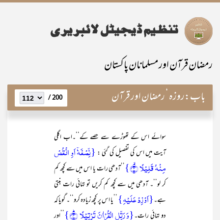
رمضان قرآن اور مسلمانان پاکستان
باب:
روزہ ‘ رمضان اور قرآن
200 /
سوائے اس کے تھوڑے سے حصے کے‘‘۔اب اگلی
{نِّصۡفَہٗۤ اَوِ انۡقُصۡ
آیت میں اس کی تفصیل کی گئی :
مِنۡہُ قَلِیۡلًا ۙ﴿۳﴾}
’’آدھی رات یا اس میں سے کچھ کم
کر لو‘‘۔ آدھی میں سے کچھ کم کریں تو تہائی رات بنتی
{اَوْ زِدْ عَلَیْہِ}
ہے۔
’’یا اس پر کچھ زیادہ کرو‘‘۔ گویا کہ
{وَ رَتِّلِ الۡقُرۡاٰنَ تَرۡتِیۡلًا ؕ﴿۴﴾}
دو تہائی رات۔
’’اور