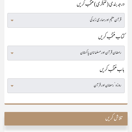
درجہ بندی (کٹیگری) منتخب کریں
کتاب منتخب کریں
باب منتخب کریں
تلاش کریں