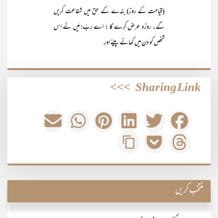
(قیامت کے روز) بندے کے حق میں شفاعت کریں
گے۔ روزہ عرض کرے گا : اے ربّ! مَیں نے اس
شخص کو دن میں کھانے پینے اور
>>>
Sharing Link
منتخب کریں