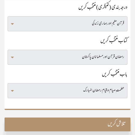
درجہ بندی (کٹیگری) منتخب کریں
کتاب منتخب کریں
باب منتخب کریں
تلاش کریں