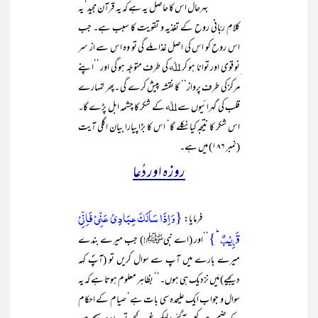
بہرحال اس کا حاصل یہ ہے کہ یہ قرآن مجید‘ یہ
کلامِ ربّانی روح کے تغذیہ و تقویت کا سبب ہے۔ جب
اس روح کو اس کی اصل غذا ملے گی تو وہ اس سے از سر
ِنو قوی اور توانا ہو کر ﷲ کی طرف متوجّہ ہو گی اور ’’اپنے
مرکز کی طرف پرواز‘‘ کا نقشہ پیش کرے گی ۔پھر تمہارے
قلب کی گہرائیوں سے ﷲ کے شکر کا چشمہ ابل پڑے گا۔
اس شکر کا نتیجہ کیا نکلے گا‘ اس کا بڑا پیارا بیان اگلی آیت
(نمبر ۱۸۶) میں ہے۔
روزہ اور دُعا
{وَ اِذَا سَاَلَکَ عِبَادِیۡ عَنِّیۡ فَاِنِّیۡ
فرمایا:
قَرِیۡبٌ ؕ}
’’اور (اے نبیﷺ!) جب میرے بندے
میرے بارے میں آپ سے سوال کریں تو (آپؐ کہہ
دیجیے) مَیں نزدیک ہی ہوں۔‘‘ بظاہر معلوم ہوتا ہے کہ یہ
سوال و جواب ایک علیحدہ سی بات ہے‘ صیام کے احکام