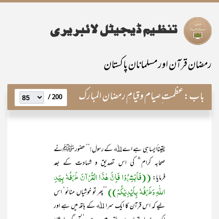
رمضان قرآن اور مسلمانان پاکستان
باب:
عظمت ِصیام و قیامِ رمضان المبارک
200 /
یقیناًایسا ہی ہے اے ﷲ کے رسول!‘‘ حضور ﷺنے
صحابہ کرام ؓ کی اس تصدیق و شہادت کے بعد
((فَاَبْشِرُوْا فَاِنَّ ھٰذَا الْقُرْآنَ طَرَفُہٗ بِیَدِ
فرمایا:
اللّٰہِ وَطَرَفُہٗ بِاَیْدِیْکُمْ))
’’پھر تو خوشیاں منائو‘ اس
لیے کہ اس قرآن کا ایک سرا ﷲ کے ہاتھ میں ہے اور