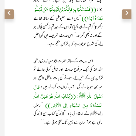
ایک سرا تمہارے ہاتھ میں ہے۔‘‘آگے ارشاد
((فَتَمَسَّکُوْا بِہٖ فَاِنَّکُمْ لَنْ تَھْلِکُوْا وَلَنْ تُضِلُّوْا
ہوا:
بَعْدَہٗ اَبَدًا))
’’پس اسے مضبوطی کے ساتھ تھامے
رکھو! (اگرتم نے ایسا کیا) تو اس کے بعد تم نہ کبھی ہلاک ہو
گے اور نہ کبھی گمراہ۔‘‘ اس حدیث شریف میں گویا حبل
ﷲ کی شرح موجود ہے کہ یہ قرآن حکیم ہے۔
اس حدیث کے ساتھ حضرت ابو سعید خدری رضی
اللہ عنہ کی ایک مرفوع حدیث اور شامل کرلی جائے تو
قرآن مجید کے حبل ﷲ ہونے کی بات بالکل واضح اور
قال
مبرہن ہو جائے گی۔ آپ ؓروایت کرتے ہیں:
رَسُولُ اللّٰہِ ﷺ:
((کِتَابُ اللّٰہِ ھُوَ حَبْلُ اللّٰہِ
الْمَمْدُوْدُ مِنَ السَّمَاءِ اِلَی الْاَرْضِ))
’’رسول
ﷲﷺ نے ارشاد فرمایا: ’’ﷲ کی کتاب ہی ﷲ کی
رسّی ہے جو آسمان سے زمین تک تنی ہوئی ہے۔‘‘