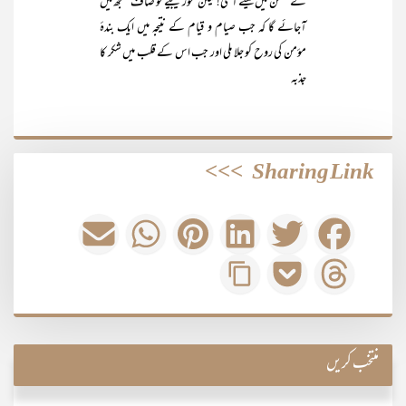
کے ضمن میں کیسے آگئی! لیکن غور کیجیے تو صاف سمجھ میں
آجائے گا کہ جب صیام و قیام کے نتیجہ میں ایک بندۂ
مؤمن کی روح کو جلا ملی اور جب اس کے قلب میں شکر کا
جذبہ
>>>
Sharing Link
منتخب کریں