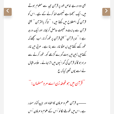
بھی دو درجے خاص طور پر قرآن مجید سے معلوم ہوتے
ہیں۔ ایک سمجھنا ہے نصیحت اخذ کرنے کے لیے۔ اس کو
قرآن کی اصطلاح میں کہتے ہیں: ’’تذکر بالقرآن‘‘ یعنی
قرآن سے ہدایت و نصیحت حاصل کر لینا۔ اور ایک درجہ
ہے : ’’تدبر ِقرآن‘‘ یعنی قرآن پر غور کرنا۔ اب سمجھئے کہ
غور کسے کہتے ہیں!یہ لفظ غار سے بنا ہے۔ عربی میں غار
کہتے ہیں زمین میں بہت گہرے گڑھے کو۔ غور کرنے سے
مراد ہو گا کہ قرآن کی گہرائیوں میں اترا جائے۔ علّامہ اقبال
نے اسے یوں تعبیر کیا کہ ع
’’قرآن میں ہو غوطہ زن اے مردِ مسلماں!‘‘
------یہ قرآن علم و عرفان کا اتھاہ اور ناپیداکنار سمندر
ہے۔ اس میں غوطے لگائو‘ اس کے علوم و عرفان‘ اس