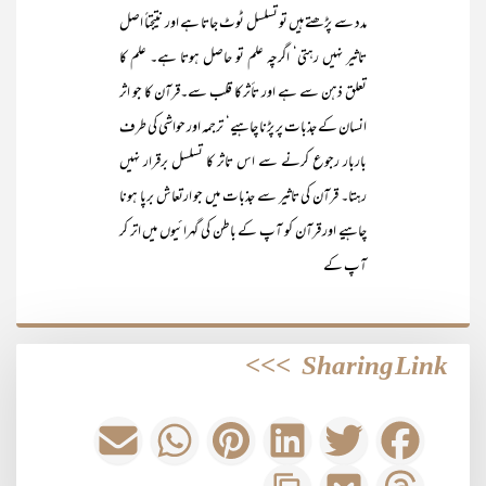
مدد سے پڑھتے ہیں تو تسلسل ٹوٹ جاتا ہے اور نتیجتاً اصل
تاثیر نہیں رہتی‘ اگرچہ علم تو حاصل ہوتا ہے۔ علم کا
تعلق ذہن سے ہے اور تأثر کا قلب سے۔قرآن کا جو اثر
انسان کے جذبات پر پڑنا چاہیے‘ ترجمہ اور حواشی کی طرف
باربار رجوع کرنے سے اس تاثر کا تسلسل برقرار نہیں
رہتا۔ قرآن کی تاثیر سے جذبات میں جو ارتعاش برپا ہونا
چاہیے اور قرآن کو آپ کے باطن کی گہرائیوں میں اتر کر
آپ کے
>>>
Sharing Link