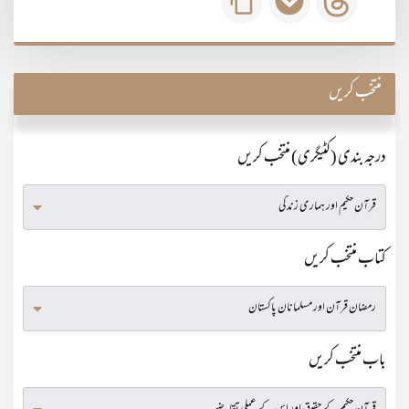
منتخب کریں
درجہ بندی (کٹیگری) منتخب کریں
کتاب منتخب کریں
باب منتخب کریں