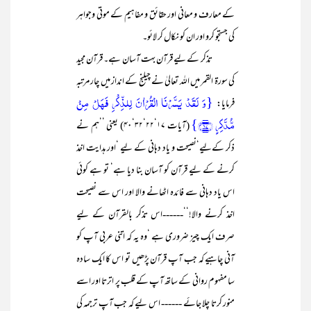
کے معارف و معانی اور حقائق و مفاہیم کے موتی وجواہر
کی جستجو کرو اور ان کو نکال کر لائو۔
تذکر کے لیے قرآن بہت آسان ہے۔ قرآن مجید
کی سورۃ القمر میں اللہ تعالیٰ نے چیلنج کے انداز میں چار مرتبہ
{وَ لَقَدۡ یَسَّرۡنَا الۡقُرۡاٰنَ لِلذِّکۡرِ فَہَلۡ مِنۡ
فرمایا:
مُّدَّکِرٍ ﴿۱۷﴾}
(آیات ۱۷‘۲۲‘۳۲‘۴۰) یعنی ’’ہم نے
ذکر کےلیے‘نصیحت و یاد دہانی کے لیے ‘اور ہدایت اخذ
کرنے کے لیے قرآن کو آسان بنا دیا ہے‘ تو ہے کوئی
اس یاد دہانی سے فائدہ اٹھانے والا اور اس سے نصیحت
اخذ کرنے والا!‘‘------اس تذکر بالقرآن کے لیے
صرف ایک چیز ضروری ہے ‘وہ یہ کہ اتنی عربی آپ کو
آنی چاہیے کہ جب آپ قرآن پڑھیں تو اس کا ایک سادہ
سا مفہوم روانی کے ساتھ آپ کے قلب پر اترتا اور اسے
منور کرتا چلا جائے ------ اس لیے کہ جب آپ ترجمہ کی