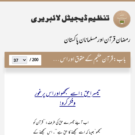
رمضان قرآن اور مسلمانان پاکستان
باب:
قرآن حکیم کے حقوق اور اس کے عملی تقاضے
200 /
تیسرا حق : اسے سمجھو اور اس پر غور
وفکر کرو!
اب آیئے تیسرے حق کی طرف:’’قرآن کو
سمجھو‘ جیسا کہ اسے سمجھنے کا حق ہے‘‘۔ اس سمجھنے کے