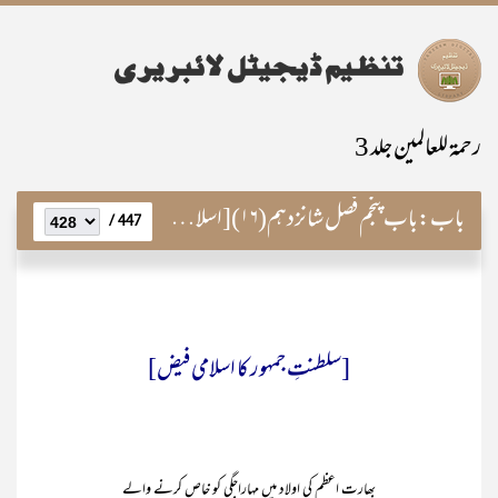
رحمۃ للعالمین جلد 3
باب:
باب پنجم فصل شانزدہم(۱۶)[اسلام کی فیض رسانی]
447 /
[سلطنتِ جمہور کا اسلامی فیض]
بھارت اعظم کی اولاد میں مہاراجگی کو خاص کرنے والے