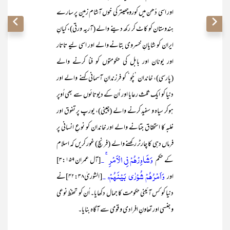
اور اسی دُھن میں کوروچھیتر کی خوں آشام زمین پر سارے
ہندوستان کو کاٹ کر رکھ دینے والے (آریہ ورتی)، کیانِ
ایران کو شایانِ خسروی بتانے والے اور اسی لیے تاتار
اور یونان اور بابل کی حکومتوں کو فنا کرنے والے
(پارسی)، خاندان ’چُو‘ کو فرزندانِ آسمانی کہنے والے اور
دنیا کو ایک ثلث رعایا اور اُن کے دیوتائوں سے بھی اُوپر
ہوکر سیاہ و سفید کرنے والے (چینی)، یورپ پر تفوق اور
غلبہ کا استحقاق جتانے والے اور خاندان کو نوعِ انسانی پر
فرماں دہی کا چارٹر رکھنے والے (فرنچ) غور کریں کہ اسلام
وَشَاوِرْھُمْ فِي الْاَمْرِ ۚ ۔
کے حکم
[آل عمران۳:۱۵۹]
وَاَمْرُهُمْ شُوْرٰى بَيْنَهُمْ ۠ ۔
اور
[الشوریٰ۴۲:۳۸]نے
دنیا کو کس آئینی حکومت کا جمال دکھایا۔ اُن کو تحفظ نوعی
و جنسی اور تعاونِ افرادی و قومی سے آگاہ بنایا۔