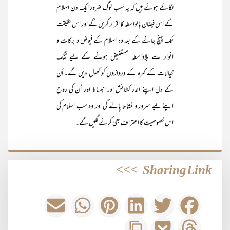
لگائے ہوئے ہیں کہ یہ سب لوگ ضرور ایک دن اسلام
کے اس فیضانِ بالواسطہ کا اقرار کریں گے اور اس حقیقت
تک پہنچ جانے کے بعد وہ اسلام کے فیوض و برکات و
انوار سے بلاواسطہ مستفیض ہونے کے لیے تنگ
خیالات کے کمرہ کے دروازوں کو کھول دیں گے۔ اُن
کے دل اپنے اندر کشائش اور انبساط اور اُن کی روح
اپنے لیے سرور و نشاط پائے گی اور وہ سب اسلام کی
اس خصوصیت کا اعتراف بھی کرنے لگیں گے۔
>>>
Sharing Link