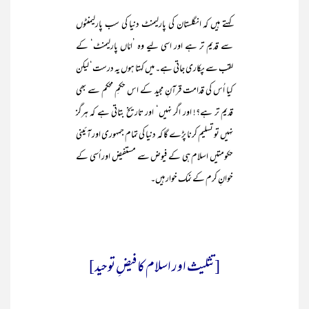
کہتے ہیں کہ انگلستان کی پارلیمنٹ دنیا کی سب پارلیمنٹوں
سے قدیم تر ہے اور اسی لیے وہ ’امّاں پارلیمنٹ‘ کے
لقب سے پکاری جاتی ہے۔ میں کہتا ہوں یہ درست‘ لیکن
کیا اُس کی قدامت قرآنِ مجید کے اس حکمِ محکم سے بھی
قدیم تر ہے؟! اور اگر نہیں‘ اور تاریخ بتاتی ہے کہ ہرگز
نہیں تو تسلیم کرنا پڑے گا کہ دنیا کی تمام جمہوری اور آئینی
حکومتیں اسلام ہی کے فیوض سے مستفیض اور اُسی کے
خوانِ کرم کے نمک خوار ہیں۔
[تثلیث اور اسلام کا فیضِ توحید]