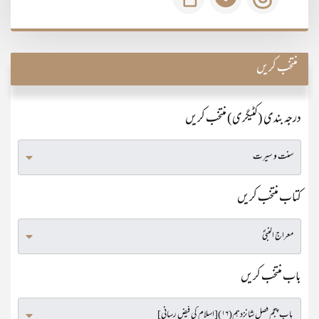
منتخب کریں
درجہ بندی (کٹیگری) منتخب کریں
کتاب منتخب کریں
باب منتخب کریں