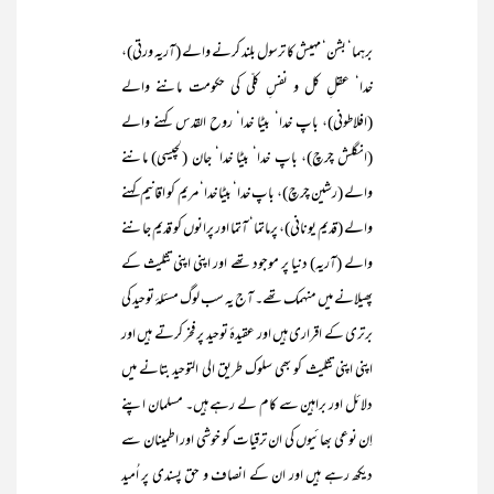
برہما‘ بشن‘ مہیش کا ترسول بلند کرنے والے (آریہ ورتی)،
خدا‘ عقلِ کل و نفسِ کلّی کی حکومت ماننے والے
(افلاطونی)، باپ خدا‘ بیٹا خدا‘ روح القدس کہنے والے
(انگلش چرچ)، باپ خدا‘ بیٹا خدا‘ جان (لچیسی) ماننے
والے (رشین چرچ)، باپ خدا‘ بیٹا خدا‘ مریم کو اقانیم کہنے
والے (قدیم یونانی)، پرماتما‘ آتما اور پرانوں کو قدیم جاننے
والے (آریہ) دنیا پر موجود تھے اور اپنی اپنی تثلیث کے
پھیلانے میں منہمک تھے۔ آج یہ سب لوگ مسئلۂ توحید کی
برتری کے اقراری ہیں اور عقیدۂ توحید پر فخر کرتے ہیں اور
اپنی اپنی تثلیث کو بھی سلوک طریق الی التوحید بتانے میں
دلائل اور براہین سے کام لے رہے ہیں۔ مسلمان اپنے
اِن نوعی بھائیوں کی ان ترقیات کو خوشی اور اطمینان سے
دیکھ رہے ہیں اور ان کے انصاف و حق پسندی پر اُمید