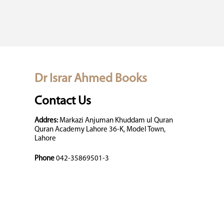
Dr Israr Ahmed Books
Contact Us
Addres:
Markazi Anjuman Khuddam ul Quran
Quran Academy Lahore 36-K, Model Town,
Lahore
Phone
042-35869501-3