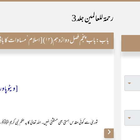
رحمۃ للعالمین جلد 3
باب:
باب پنجم فصل دوازدہم(۱۲) [اسلام‘ مساوات کا بانی]
[ویٹو پاور 
شوریٰ سے کوئی مقدس ہستی بھی مستثنیٰ نہیں۔ اللہ تعالیٰ کا یہ حکم نبی کری