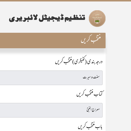
منتخب کریں
درجہ بندی (کٹیگری) منتخب کریں
کتاب منتخب کریں
باب منتخب کریں