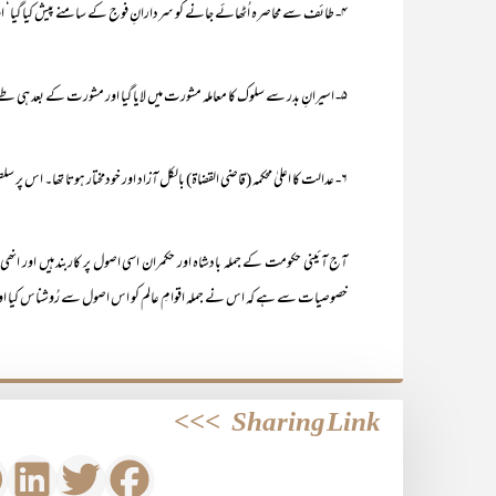
۴- طائف سے محاصرہ اُٹھائے جانے کو سردارانِ فوج کے سامنے پیش کیا گیا‘ اور تب ہی یہ محاصرہ اٹھایا گیا جب وہ اس پر متفق ہوگئے۔
۵- اسیرانِ بدر سے سلوک کا معاملہ مشورت میں لایا گیا اور مشورت کے بعد ہی طے ہوا۔
۶- عدالت کا اعلیٰ محکمہ (قاضی القضاۃ) بالکل آزاد اور خودمختار ہوتا تھا۔ اس پر سلطنت کا رُعب یا سلطان کا ذاتی دبائو کچھ بھی نہ تھا۔
آج آئینی حکومت کے جملہ بادشاہ اور حکمران اسی اصول پر کاربند ہیں اور انھی اص
خصوصیات سے ہے کہ اس نے جملہ اقوامِ عالم کو اس اصول سے رُوشناس کیا اور
>>>
Sharing Link