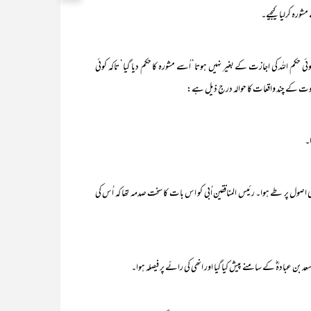
حکم اللہ کی اجازت کے بغیر نہیں ہوتا‘ اُسے مشورہ کا حکم دیا گیا‘ تاکہ کوئی
نبوت کے چند واقعات کا حوالہ درجِ ذیل ہے:
سی اصول پر طے ہوا۔ رئیس المنافقین اُبی کو اس بات کا سخت صدمہ تھا کہ اُس کی