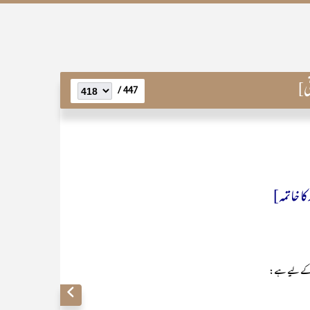
447 /
کا خاتمہ]
مﷺ کے لیے ہے: