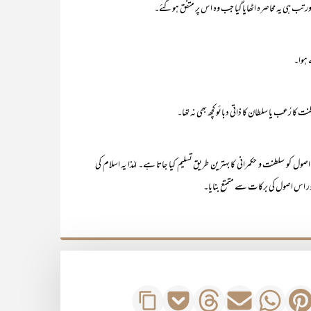
ول کو سلطنت و حکمرانی کا بہترین طریق تسلیم کیا جاتا ہے۔ لہٰذا یہ اسلام کی
 اس اصول کی برکات سے متمتع بنایا۔