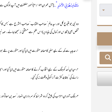
وَشَاوِرْھُمْ فِي الْاَمْرِ ۚ ۔
[آل عمران۳:۱۵۹] اُمورِ سلطنت میں آپ لوگوں سے مشورہ کرلیا کیجیے۔
وہ نبی جو متبُوعِ کل اور سیدِ عالم‘ صاحب الکتاب‘ صاحب الشرع ہے‘ جس کا کوئی 
شخص بھی (تقدس اور کمال کی بنیاد پر) اس حکم سے مستثنیٰ نہ سمجھا جائے۔ عہدِ
۱- حدیبیہ سے مکہ کے لیے سفیر کا معاملہ مشورت میں لایا گیا اور مشورت پر طے ہوا۔
۲- میدانِ اُحد کو جنگ کے لیے انتخاب کرنے کا معاملہ مشورت میں لایا گیا اور ا
رائے کی‘ بمقابلۂ کثرت آرا کوئی وقعت نہ کی گئی۔
۳- جنگِ آورانِ احزاب کی پیش کردہ شرائط کو سردارانِ انصار‘ سعد بن معاذؓ اور سعد بن عبادہؓ کے سامنے پیش کیا گیا اور انھی کی رائے پر فیصلہ ہوا۔