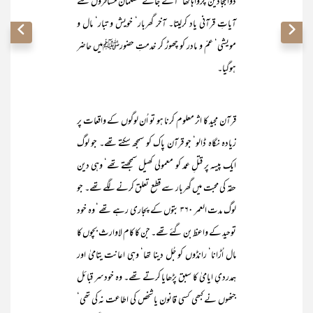
ذوالبجادین چرواہا تھا‘ آتے جاتے مسلمان مسافروں سے
آیاتِ قرآنی یاد کرلیتا۔ آخر گھربار‘ خویش و تبار‘ مال و
مویشی‘ عمّ و مادر کو چھوڑ کر خدمتِ حضورﷺمیں حاضر
ہوگیا۔
قرآن مجید کا اثر معلوم کرنا ہو تو اُن لوگوں کے واقعات پر
زیادہ نگاہ ڈالو‘ جو قرآن پاک کو سمجھ سکتے تھے۔ جو لوگ
ایک پیسہ پر قتلِ عمد کو معمولی کھیل سمجھتے تھے‘ وہی دین
حقہ کی محبت میں گھربار سے قطع تعلق کرنے لگے تھے۔ جو
لوگ مدت العمر ۳۶۰ بتوں کے پجاری رہے تھے‘ وہ خود
توحید کے واعظ بن گئے تھے۔ جن کا کام لاوارث بچوں کا
مال اُڑانا‘ رانڈوں کو جُل دینا تھا‘ وہی اعانت یتامیٰ اور
ہمدردیِ ایامیٰ کا سبق پڑھایا کرتے تھے۔ وہ خودسر قبائل
جنھوں نے کبھی کسی قانون یا شخص کی اطاعت نہ کی تھی‘