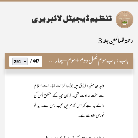
رحمۃ للعالمین جلد 3
باب:
باب سوم فصل دوم+سوم+چہارم+پنجم(معانیِ عالیہ و مضامینِ نادرہ)
447 /
ولید بن مغیرہ قریش میں بوڑھا خرانٹ تھا۔ اسے اسلام
سے سخت عداوت تھی۔ قرآن مجید کے متعلق اُس کی
رائے یہ ہے کہ اس کلام میں عجب رَس ہے۔ یہ تو
نورس حلاوت ہے۔