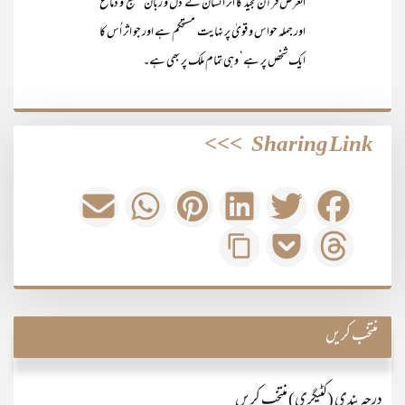
الغرض قرآن مجید کا اثر انسان کے دل و زبان‘ طبع و دماغ
اور جملہ حواس و قویٰ پر نہایت مستحکم ہے اور جو اثر اُس کا
ایک شخص پر ہے‘ وہی تمام ملک پر بھی ہے۔
>>>
Sharing Link
منتخب کریں
درجہ بندی (کٹیگری) منتخب کریں