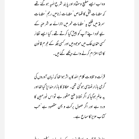
وہ اب ایسے مطیع و منقاد اور پابندِ شرعِ الٰہیہ ہوگئے تھے
کہ مقدماتِ قتل کا قصاص‘ مقدمات زنا میں رجم‘ مقدماتِ
سرقہ میں قطعِ ید‘ مقّدماتِ خمر میں اجرائے حد شرعیّہ کے
لیے خود اپنے آپ کو پیش کیا کرتے تھے۔ کیا ایسے نظائر
کسی متمدن ملک میں موجود ہیں اور کسی جگہ کے مجرم قانون
کا اتنا احترام کرنے والے دیکھے گئے ہیں۔
قرأت و تلاوت کلام اللہ کا یہ اثر ہوا تھا کہ زبان آوروں کی
گرمیِ بازار ٹھنڈی ہوگئی تھی۔ عکاظ کا بازار مندا پڑ گیا تھا اور
یہ عالم ہوگیا کہ اگر نشاطِ طبع منظور ہے تو اس نورِمبین کا
ورد ہے اور اگر حصولِ برکت و یمن مقصود ہے‘ تب
کتاب عزیز کا سماع ہے۔