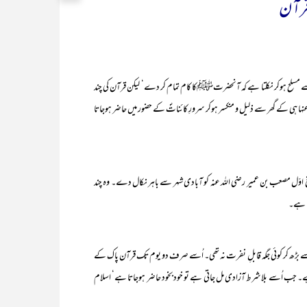
 قرآن
ے مسلح ہوکر نکلتا ہے کہ آنحضرتﷺکا کام تمام کر دے‘ لیکن قرآن کی چند
عنہا ہی کے گھر سے ذلیل و منکسر ہوکر سرورِ کائناتؐ کے حضور میں حاضر ہوجاتا
بلغ اوّل مصعب بن عمیر رضی اللہ عنہ کو آبادی شہر سے باہر نکال دے۔ وہ چند
ا ہے۔
 بڑھ کر کوئی جگہ قابلِ نفرت نہ تھی۔ اُسے صرف دو یوم تک قرآن پاک کے
ی ہے۔ جب اُسے بلاشرط آزادی مل جاتی ہے تو خودبخود حاضر ہوجاتا ہے‘ اسلام