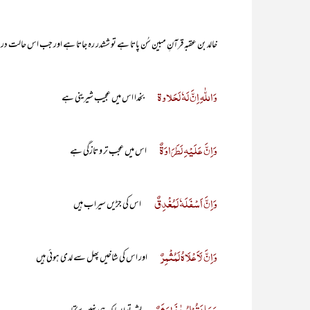
خالد بن عقبہ قرآنِ مبین سُن پاتا ہے تو ششدر رہ جاتا ہے اور جب اس حالت در رب
وَاللّٰہِ اِنَّ لَہٗ لَحَلاوۃ
بخدا اس میں عجیب شیرینی ہے
وَاِنَّ عَلَیْہِ لَطَرَاوَۃٌ
اس میں عجب تر و تازگی ہے
وَاِنَّ اَسْفَلَہٗ لَمُغْدِقٌ
اس کی جڑیں سیراب ہیں
وَاِنَّ لَاَعْلَاہُ لَمُثْمِرٌ
اور اس کی شاخیں پھل سے لدی ہوئی ہیں