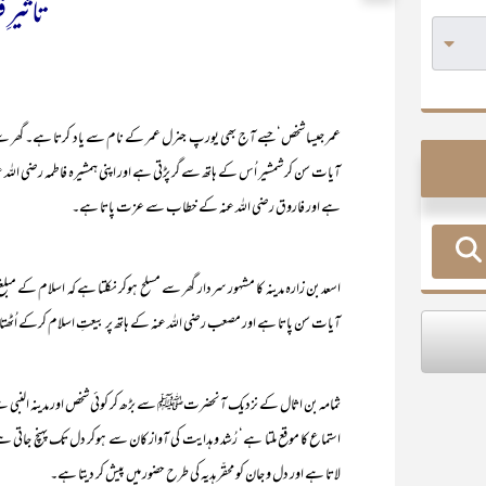
تاثیرِ
عمر جیسا شخص‘ جسے آج بھی یورپ جنرل عمر کے نام سے یاد کرتا ہے۔ گھر س
آیات سن کر شمشیر اُس کے ہاتھ سے گر پڑتی ہے اور اپنی ہمشیرہ فاطمہ رضی اللہ 
ہے اور فاروق رضی اللہ عنہ کے خطاب سے عزت پاتا ہے۔
اسعد بن زارہ مدینہ کا مشہور سردار گھر سے مسلح ہوکر نکلتا ہے کہ اسلام کے م
آیات سن پاتا ہے اور مصعب رضی اللہ عنہ کے ہاتھ پر بیعتِ اسلام کرکے اُٹھت
ثمامہ بن اثال کے نزدیک آنحضرتﷺ سے بڑھ کر کوئی شخص اور مدینہ النبی سے
استماع کا موقع ملتا ہے‘ رُشد و ہدایت کی آواز کان سے ہوکر دل تک پہنچ جات
لاتا ہے اور دل و جان کو محقّر ہدیہ کی طرح حضور میں پیش کر دیتا ہے۔