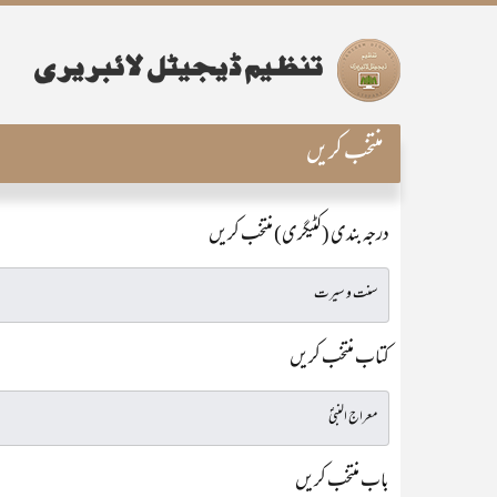
منتخب کریں
درجہ بندی (کٹیگری) منتخب کریں
کتاب منتخب کریں
باب منتخب کریں