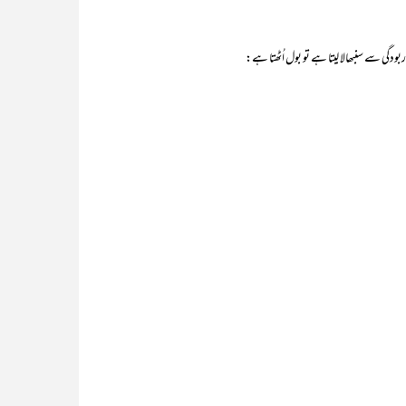
ودگی سے سنبھالا لیتا ہے تو بول اُٹھتا ہے: