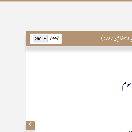
 مضامینِ نادرہ)
447 /
سوم