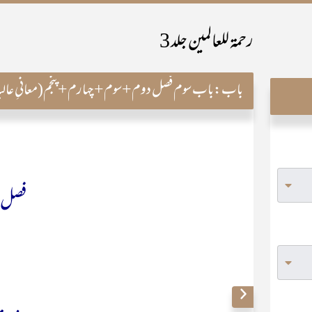
رحمۃ للعالمین جلد 3
باب:
باب سوم فصل دوم+سوم+چہارم+پنجم(معانیِ عالیہ و
فصل 