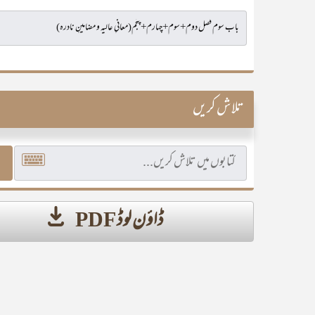
تلاش کریں
ڈاؤن لوڈ PDF