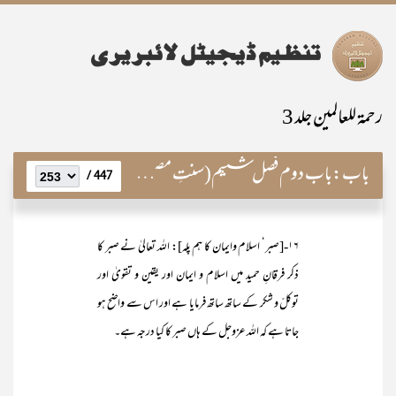
رحمۃ للعالمین جلد 3
باب:
باب دوم فصل ششم(سنتِ مصطفویہ وطریقۂ محمدیہ)
447 /
۱۶-[صبر‘ اسلام وایمان کا ہم پلہ]: اللہ تعالیٰ نے صبر کا
ذکر فرقانِ حمید میں اسلام و ایمان اور یقین و تقویٰ اور
توکلّ و شکر کے ساتھ ساتھ فرمایا ہے اور اس سے واضح ہو
جاتا ہے کہ اللہ عزوجل کے ہاں صبر کا کیا درجہ ہے۔