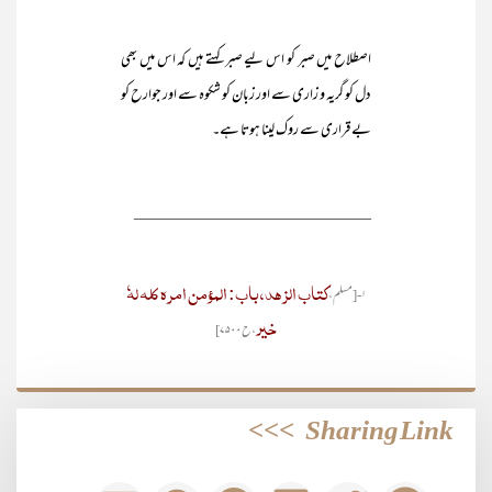
اصطلاح میں صبر کو اس لیے صبر کہتے ہیں کہ اس میں بھی
دل کو گریہ و زاری سے اور زبان کو شکوہ سے اور جوارح کو
بے قراری سے روک لینا ہوتا ہے۔
___________________________
کتاب الزہد، باب: المؤمن امرہ کلہ لہٗ
۱- [مسلم،
خیر
، ح۷۵۰۰]
>>>
Sharing Link