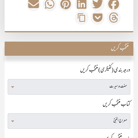
منتخب کریں
درجہ بندی (کٹیگری) منتخب کریں
کتاب منتخب کریں