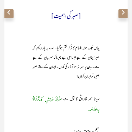
[صبر کی اہمیت]
یہاں تک سولہ اقسام کا ذکر ختم ہوگیا۔ اب یہ یاد رکھیے کہ
صبر ایمان کے لیے ایسا ہی ہے جیسا کہ سربدن کے لیے
ہے۔ بدن پر سر نہ ہو تو زندگی کہاں۔ ایمان کے ساتھ صبر
نہیں تو ایمان کہاں؟
خَیْرُ عَیْشٍ اَدْرَکْنَاہُ
سیدنا عمر فاروقؓ کا قول ہے:
بِالصَّبْرِ۔
صحیح حدیث میں ہے: