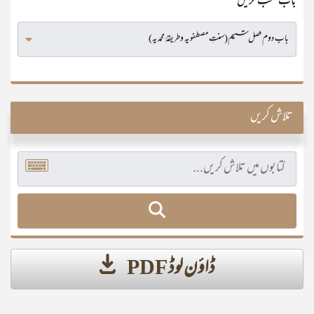
باب منتخب کریں
تلاش کریں
ڈاؤن لوڈ PDF