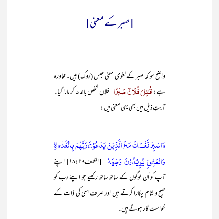
[صبر کے معنی]
واضح ہو کہ صبر کے لغوی معنی حبس (روک) ہیں۔ محاورہ
قُتِلَ فُلَانٌ صَبْرًا۔
ہے:
فلاں شخص باندھ کر مارا گیا۔
آیتِ ذیل میں بھی یہی معنی ہیں:
وَاصْبِرْ نَفْسَكَ مَعَ الَّذِيْنَ يَدْعُوْنَ رَبَّهُمْ بِالْغَدٰوةِ
وَالْعَشِيِّ يُرِيْدُوْنَ وَجْهَهٗ ۔
[الکہف۱۸:۲۸] اپنے
آپ کو اُن لوگوں کے ساتھ ساتھ رکھیے جو اپنے رب کو
صبح و شام پکارا کرتے ہیں اور صرف اسی کی ذات کے
خواست گار ہوتے ہیں۔