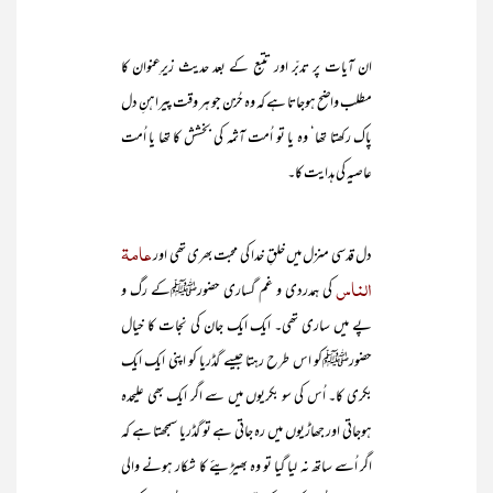
ان آیات پر تدبّر اور تتبع کے بعد حدیث زیرِعنوان کا
مطلب واضح ہوجاتا ہے کہ وہ حُزن جو ہر وقت پیراہنِ دل
پاک رکھتا تھا‘ وہ یا تو اُمت آثمہ کی بخشش کا تھا یا اُمت
عاصیہ کی ہدایت کا۔
عامۃ
دل قدسی منزل میں خلقِ خدا کی محبت بھری تھی اور
الناس
کی ہمدردی و غم گساری حضورﷺکے رگ و
پے میں ساری تھی۔ ایک ایک جان کی نجات کا خیال
حضورﷺکو اس طرح رہتا جیسے گڈریا کو اپنی ایک ایک
بکری کا۔ اُس کی سو بکریوں میں سے اگر ایک بھی علیحدہ
ہوجاتی اور جھاڑیوں میں رہ جاتی ہے تو گڈریا سمجھتا ہے کہ
اگر اُسے ساتھ نہ لیا گیا تو وہ بھیڑیئے کا شکار ہونے والی