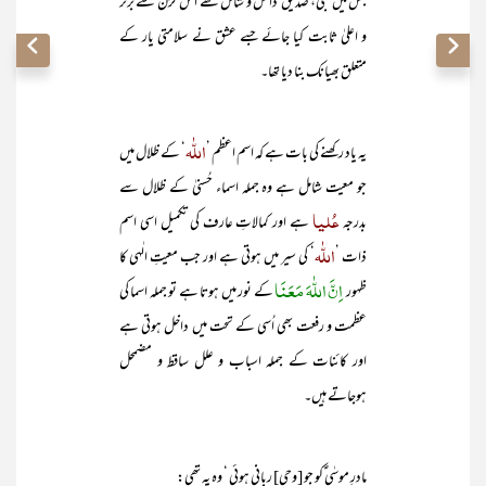
جس میں نبیؐ، صدیق ؓ داخل و شامل تھے اُس حزن سے برتر
و اعلیٰ ثابت کیا جائے جسے عشق نے سلامتی یار کے
متعلق بھیانک بنا دیا تھا۔
اللّٰہ
یہ یاد رکھنے کی بات ہے کہ اسم اعظم ’
‘ کے ظلال میں
جو معیت شامل ہے وہ جملہ اسماء حُسنیٰ کے ظلال سے
عُلیا
بدرجہ
ہے اور کمالاتِ عارف کی تکمیل اسی اسم
اللّٰہ
ذات ’
‘ کی سیر میں ہوتی ہے اور جب معیتِ الٰہی کا
اِنَّ اللّٰهَ مَعَنَا
ظہور
کے نور میں ہوتا ہے تو جملہ اسما کی
عظمت و رفعت بھی اُسی کے تحت میں داخل ہوتی ہے
اور کائنات کے جملہ اسباب و علل ساقط و مضمحل
ہوجاتے ہیں۔
مادرِ موسٰی ؑکو جو [وحیِ] ربانی ہوئی ‘ وہ یہ تھی: