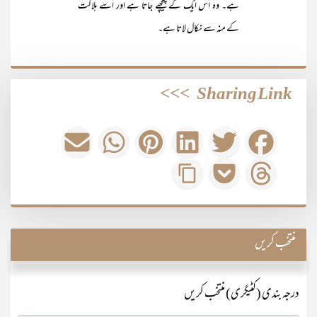
ہے۔ وہ اُس ایک کے پیچھے جاتا ہے اور اُسے ہلاکت
کے منہ سے نکال لاتا ہے۔
>>>
Sharing Link
منتخب کریں
درجہ بندی (کٹیگری) منتخب کریں