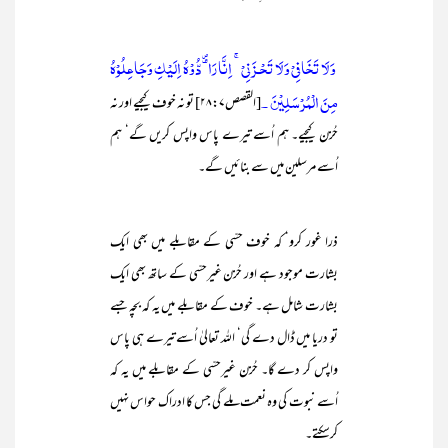
وَلَا تَخَافِيْ وَلَا تَحْـزَنِيْ ۚ اِنَّا رَاۗدُّوْهُ اِلَيْكِ وَجَاعِلُوْهُ
مِنَ الْمُرْسَلِيْنَ ۔
[القصص۲۸:۷] تو نہ خوف کیجیے اور نہ
حُزن کیجیے۔ ہم اُسے تیرے پاس واپس کریں گے‘ ہم
اُسے مرسلین میں سے بنائیں گے۔
ذرا غور کرو‘ کہ خوف حسّی کے مقابلے میں بھی ایک
بشارت موجود ہے اور حُزن غیرحسّی کے ساتھ بھی ایک
بشارت شامل ہے۔ خوف کے مقابلے میں یہ کہ بچہ جسے
تو دریا میں ڈال دے گی‘ اللہ تعالیٰ اُسے تیرے ہی پاس
واپس کر دے گا۔ حُزن غیرحسّی کے مقابلے میں یہ کہ
اُسے نبوت کی وہ نعمت ملے گی جس کا ادراک حواس نہیں
کرسکتے۔