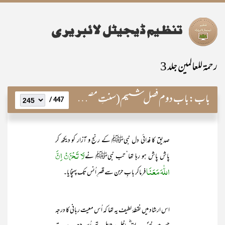
رحمۃ للعالمین جلد 3
باب:
باب دوم فصل ششم(سنتِ مصطفویہ وطریقۂ محمدیہ)
447 /
صدیق کا فدائی دل نبیﷺ کے رنج و آزار کو دیکھ کر
لَا تَحْزَنْ اِنَّ
پاش پاش ہو رہا تھا‘ تب نبیﷺ نے
اللّٰهَ مَعَنَا
فرماکر بابِ حزن سے قصرِ اُنس تک پہنچایا۔
اس ارشاد میں نقطۂ لطیف یہ تھا کہ اُس معیت ربانی کا درجہ