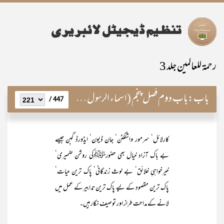
رحمۃ للعالمین جلد 3
باب:
باب دوم فصل پنجم (اسماء الرسولﷺ)
447 /
کارلائل‘ سرمور واشنگٹن‘ جان ڈیون‘ ایڈورڈ گبِن جیسے
بے باک آزاد خیال بھی حضورﷺکی روشن ضمیری‘
خیرخواہیِ خلائق‘ بے لوث زندگانی‘ پاک ترین حیات‘
پاک ترین مقصود کے لیے پاک ترین تدابیرکے عمل میں
لانے کے مداحت طراز اور توصیف نگار ہیں۔