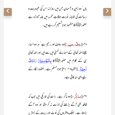
ہاں‘ وہ زمین و آسمان جس میں روزانہ اس کی عبودیت و
رسالت کی شاہانہ نوبت اوقاتِ خمسہ میں بلند آوازہ ہے
حضورﷺکا مشہود ہونا تسلیم کر رہے ہیں۔
رؤفٌ رحیم:
۴۸-[
] وہ رؤف اور رحیم ہے‘ ہر دو اسماء
یقینا اللہ تعالیٰ کے اسمائے حُسنیٰ میں سے ہیں اور اللہ تعالیٰ
بِالْمُؤْمِنِيْنَ رَءُوْفٌ
ہی کے کلام میں حضورﷺکا
رَّحِيْمٌ ۔
[التوبۃ۹:۱۲۸] ہونا مسلّم ہے۔ اختصار نگار کے
لیے یہی سند کافی ہے۔
مذکِّر
۴۹-[
:] وہ مذکّر ہے۔ رات کی تاریکی میں جب کہ
قافلہ بھی آگے بڑھنے کی جرأت نہ کرسکتا ہو‘ وہ آگے
بڑھتا ہے۔ خشک پتھروں کی اُوٹ اور ریت کے بستر پر