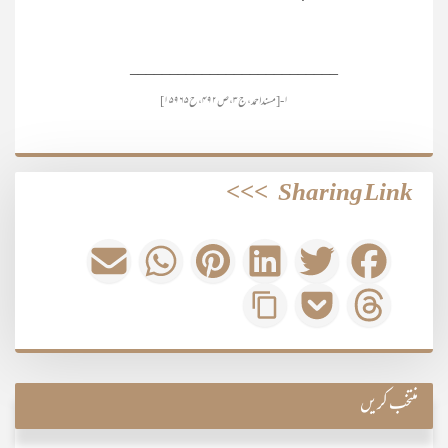
__________________________
۱- [مسند احمد، ج۳، ص۴۹۲، ح۱۵۹۶۵]
>>>
Sharing Link
منتخب کریں