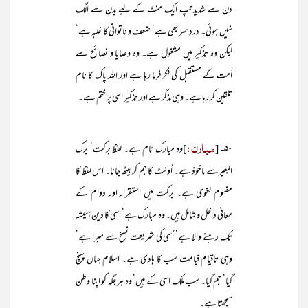
دن سے شدید تپ ایک منٹ کے لیے بدن سے الگ
نہیں ہوئی۔ دردِ سر بھی ہے‘ ضعف و ناتوانی کا غلبہ ہے‘
لیکن وہ تذکیر میں مشغول ہے۔ وہ وصایا و نصائح سے
اُمت کے مستقبل کی فکر فرما رہا ہے اور اللہ پاک کا نام
تلقین کر رہا ہے۔ وہی مذکّر ہے اور تذکیر اسی پر ختم ہے۔
مبارک
۵۰- [
:]وہ مبارک نام ہے۔ لفظ برکت‘ برک
البعیرسے ماخوذ ہے۔ اُونٹ کا جم کر بیٹھ جانا۔ اس لفظ کا
مفہوم لغوی ہے۔ برکت میں استقرار اور دوام کے
معانی داخل و شامل ہیں۔ وہ مبارک ہے‘ اسی کا دین ہمیشہ
تک رہنے والا ہے‘ اُسی کی شریعت نسخ سے مبرا ہے‘
وہی تاقیامِ قیامت سب کا ہادی ہے۔ اسلام جہاں پہنچ
گیا‘ جم گیا۔ سب ملک اسی کے ہیں‘ وہ ہر جگہ کو اپنا وطن
سمجھتا ہے۔