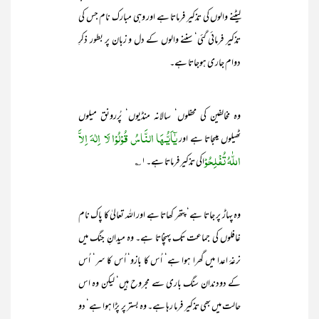
لیٹنے والوں کی تذکیر فرماتا ہے اور وہی مبارک نام جس کی
تذکیر فرمائی گئی‘ سننے والوں کے دل و زبان پر بطور ذکرِ
دوام جاری ہوجاتا ہے۔
وہ مخالفین کی محفلوں‘ سالانہ منڈیوں‘ پُررونق میلوں
یٰٓاَیُّـھَا النَّاسُ قُوْلُوْا لَا اِلٰہَ اِلاَّ
ٹھیلوں میںجاتا ہے اور
اللّٰہُ تُفْلِحُوْ
اکی تذکیر فرماتا ہے۔۱؎
وہ پہاڑ پر جاتا ہے‘ پتھر کھاتا ہے اور اللہ تعالیٰ کا پاک نام
غافلوں کی جماعت تک پہنچاتا ہے۔ وہ میدانِ جنگ میں
نرغۂ اعدا میں گھرا ہوا ہے‘ اُس کا بازو‘ اُس کا سر‘ اُس
کے دودندان سنگ باری سے مجروح ہیں‘ لیکن وہ اس
حالت میں بھی تذکیر فرما رہا ہے۔ وہ بستر پر پڑا ہوا ہے‘ دو