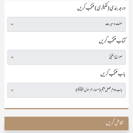
درجہ بندی (کٹیگری) منتخب کریں
کتاب منتخب کریں
باب منتخب کریں
تلاش کریں