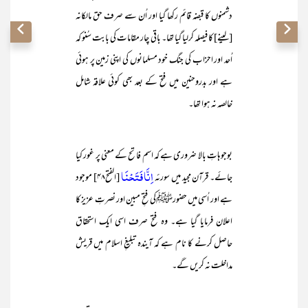
دشمنوں کا قبضہ قائم رکھا گیا اور اُن سے صرف حق مالکانہ
[لینے] کا فیصلہ کرلیا گیا تھا۔ باقی چار مقامات کی بابت سُنو کہ
اُحد اور احزاب کی جنگ خود مسلمانوں کی اپنی زمین پر ہوئی
ہے اور بدروحنین میں فتح کے بعد بھی کوئی علاقہ شامل
خالصہ نہ ہوا تھا۔
بوجوہاتِ بالا ضروری ہے کہ اسم فاتح کے معنی پر غور کیا
اِنَّا فَتَحْنَا
جائے۔ قرآن مجید میں سورئہ
[الفتح۴۸] موجود
ہے اور اُسی میں حضورﷺکی فتحِ مبین اور نصرتِ عزیز کا
اعلان فرمایا گیا ہے۔ وہ فتح صرف اسی ایک استحقاق
حاصل کرنے کا نام ہے کہ آیندہ تبلیغِ اسلام میں قریش
مداخلت نہ کریں گے۔