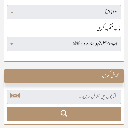
باب منتخب کریں
تلاش کریں