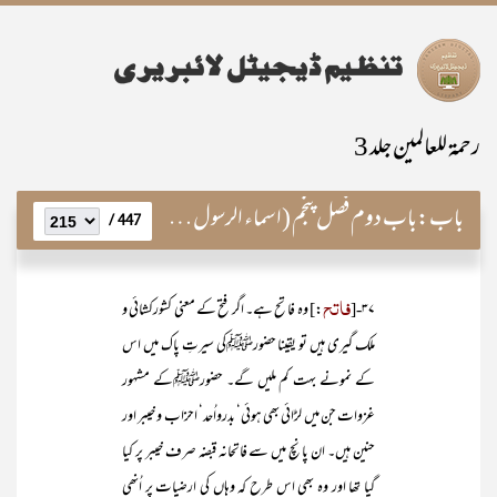
رحمۃ للعالمین جلد 3
باب:
باب دوم فصل پنجم (اسماء الرسولﷺ)
447 /
فاتح
۳۷-[
:] وہ فاتح ہے۔ اگر فتح کے معنی کشورکشائی و
ملک گیری ہیں تو یقینا حضورﷺکی سیرتِ پاک میں اس
کے نمونے بہت کم ملیں گے۔ حضورﷺکے مشہور
غزوات جن میں لڑائی بھی ہوئی‘ بدرواُحد‘ احزاب و خیبر اور
حنین ہیں۔ ان پانچ میں سے فاتحانہ قبضہ صرف خیبر پر کیا
گیا تھا اور وہ بھی اس طرح کہ وہاں کی ارضیات پر اُنھی