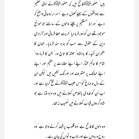
ہاں‘ حضورﷺفاتح ہیں کہ حضورﷺنے اپنی تعلیم
سے ناواقفوں کے سینے کھول دیے‘ اسرارِ رُوحانی واضح کر
دیے‘ صراطِ مستقیم پر چلنے والوں کے سامنے جو موانع
موجود تھے ان کو دُور فرما دیا‘ حریت عطا فرمائی اور آزادیِ
دین کے حقوق سے سب کو بہرہ مند فرمایا۔ عمان کا
حکمران اکیدر کا بادشاہ‘ حبشہ کا تاج ور‘ یمن کا فرماںروا‘
شام کا حاکمِ مختار اپنے اپنے مقامات پر مقیم اور اپنے
اپنے ممالک پر متصرف اور اورنگ نشیں ہیں‘ لیکن ان
کے دل و دماغ کو اس حبیبﷺنے فتح کرلیا ہے اور
اب اُن کو فدوی باخلاص کہلانے میں وہ مزہ ملتا ہے جو
شاہِ گردوں قباب کہلانے میں نصیب نہ تھا۔
وہ دلوں کا فاتح ہے‘ وہ قلوب پر قبضہ کرنے والا ہے‘ وہ
روح و رواں ہے اور تاب و تواں کی جان ہے۔