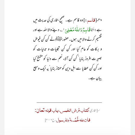
قاسم
۳۸-[
:] وہ قاسم ہے۔ صحیح بخاری کی حدیث میں
قَاسِمٌ وَاللّٰہُ مُعْطِیْ
ہے: اَنَا
۱؎ دینے والا اللہ ہے اور
تقسیم کرنے والا میں ہوں۔حضورﷺنے کن کن فیوض
و برکات کو عام کیا اور کن کن تجلیات و تدلیات کو
بصیرت افروز بنایا‘ کن کن آلاء نعم سے دنیا کو متمتع کیا
اور کن کن عطایا سے اہلِ دین کو ممتاز بنایا‘ یہ ایک وسیع
بیان ہے۔
___________________________
کتاب فرض الخمس، باب قولہ تعالیٰ:
۱- [بخاری،
فان للہ خُمُسہٗ وللرسول
، ح۳۱۱۶]