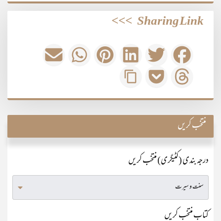
>>>
Sharing Link
منتخب کریں
درجہ بندی (کٹیگری) منتخب کریں
کتاب منتخب کریں