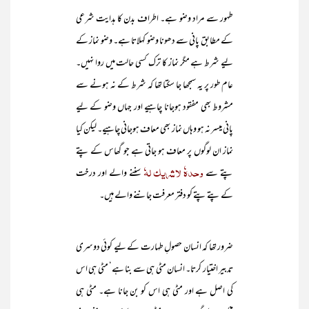
طہور سے مراد وضو ہے۔ اطراف بدن کا ہدایت شرعی
کے مطابق پانی سے دھونا وضو کہلاتا ہے۔ وضو نماز کے
لیے شرط ہے مگر نماز کا ترک کسی حالت میں روا نہیں۔
عام طور پر یہ سمجھا جا سکتا تھا کہ شرط کے نہ ہونے سے
مشروط بھی مفقود ہوجانا چاہیے اور جہاں وضو کے لیے
پانی میسر نہ ہو وہاں نماز بھی معاف ہوجانی چاہیے۔ لیکن کیا
نماز ان لوگوں پر معاف ہو جاتی ہے جو گھاس کے پتے
وحدہٗ لاشریک لہٗ
پتے سے
سننے والے اور درخت
کے پتے پتے کو دفتر معرفت جاننے والے ہیں۔
ضرور تھا کہ انسان حصولِ طہارت کے لیے کوئی دوسری
تدبیر اختیار کرتا۔ انسان مٹی ہی سے بنا ہے‘ مٹی ہی اس
کی اصل ہے اور مٹی ہی اس کو بن جانا ہے۔ مٹی ہی