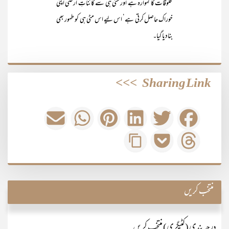
مخلوقات کا گہوارہ ہے اور مٹی ہی سے کائناتِ ارضی اپنی
خوراک حاصل کرتی ہے‘ اس لیے اس مٹی ہی کو طہور بھی
بنادیا گیا۔
>>>
Sharing Link
منتخب کریں
درجہ بندی (کٹیگری) منتخب کریں