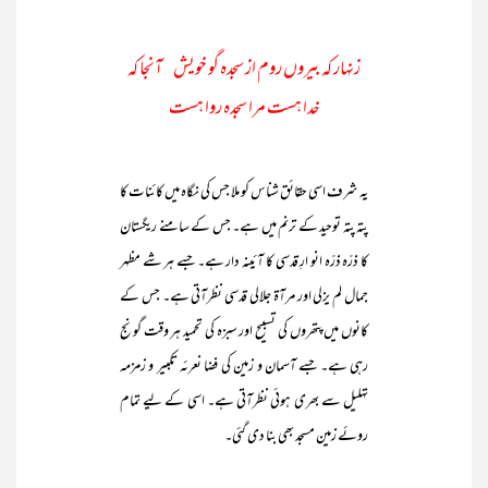
زنہار کہ بیروں روم از سجدہ گو خویش آنجا کہ
خدا ہست مرا سجدہ روا ہست
یہ شرف اسی حقائق شناس کو ملا جس کی نگاہ میں کائنات کا
پتہ پتہ توحید کے ترنم میں ہے۔ جس کے سامنے ریگستان
کا ذرّہ ذرّہ انو ارِ قدسی کا آئینہ دار ہے۔ جسے ہر شے مظہر
جمال لم یزلی اور مرآۃ جلالی قدسی نظرآتی ہے۔ جس کے
کانوں میں پتھروں کی تسبیح اور سبزہ کی تحمید ہر وقت گونج
رہی ہے۔ جسے آسمان و زمین کی فضا نعرئہ تکبیر و زمزمہ
تہلیل سے بھری ہوئی نظرآتی ہے۔ اسی کے لیے تمام
روئے زمین مسجد بھی بنا دی گئی۔