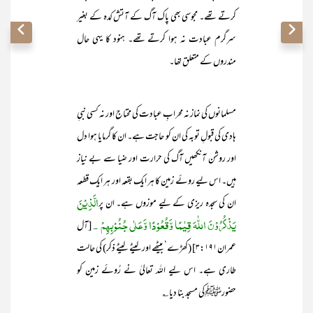
کرتے تھے۔ مجوسی بھی پاک آگ کے آتش کدہ کے بغیر
سرگرم عبادت نہ ہوا کرتے تھے۔ ہنود کا یہی حال
مندروں کے متعلق تھا۔
مسلمانوں کی نماز نہ محرابِ عبادت کی محتاج اور نہ کسی نبیِ
ہادی کی قبولِ توبہ کی ان کو حاجت ہے۔ ان کا گرمایا ہوا دل
اور روشن آنکھیں آگ کی حرارت اور ضیا سے بے نیاز
ہیں۔ اس لیے روئے زمین کا ہر ایک بقعہ اور ہر ایک قطعہ
الَّذِيْنَ
ان کی سجدہ ریزی کے لیے موزوں ہے۔ ان پر
يَذْكُرُوْنَ اللّٰهَ قِيٰمًا وَّقُعُوْدًا وَّعَلٰي جُنُوْبِھِمْ ۔
[آل
عمران۳:۱۹۱] (کھڑے‘ بیٹھے اور لیٹے لیٹے ذکر) کی حالت
طاری ہے۔ اس لیے اللہ تعالیٰ نے رُوئے زمین کو
حضورﷺکی مسجد بنا دیا؎