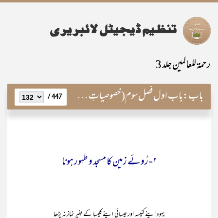
رحمۃ للعالمین جلد 3
باب:
باب اول فصل سوم(خصوصیاتِ نبویہ از احادیث مصطفویہؐ)
447 /
۲- رُوئے زمین کا مسجد و طہور ہونا
یہود اپنے کنیسہ اور عیسائی اپنے کلیسا کے بغیر نماز نہ پڑھا