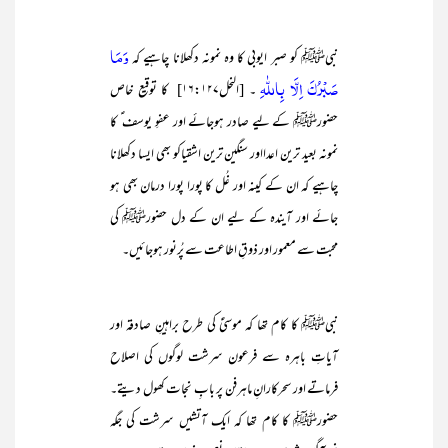
وَمَا
نبیﷺ کو صبر ایوبی کا وہ نمونہ دکھلانا چاہیے کہ
صَبْرُكَ اِلَّا بِاللّٰهِ
۔ [النحل۱۶:۱۲۷] کا توقیع خاص
حضورﷺ کے لیے صادر ہوجائے اور عفوِ یوسف ؑ کا
نمونہ بعید ترین اعدااور سنگین ترین اشقیاکو بھی ایسا دکھلانا
چاہیے کہ ان کے کینہ اور غُل کا پورا پورا درمان بھی ہو
جائے اور آیندہ کے لیے ان کے دل حضورﷺ کی
محبت سے معمور اور ذوقِ اطاعت سے پُرنور ہوجائیں۔
نبیﷺ کا کام تھا کہ موسیٰؑ کی طرح براہینِ صادقہ اور
آیاتِ باہرہ سے فرعون سرشت لوگوں کی اصلاح
فرماتے اور سحرکارانِ ماہرفن پر بابِ نجات کھول دیتے۔
حضورﷺ کا کام تھا کہ ایک آتشیں سرشت کی جگہ