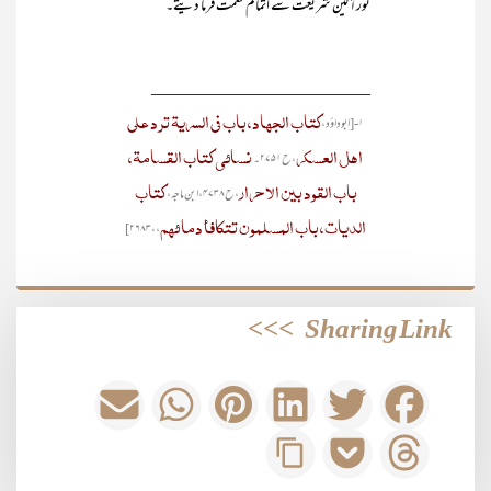
نورآگین شریعت سے اتمام نعمت فرما دیتے۔
_________________________
کتاب الجہاد، باب فی السریۃ ترد علی
۱- [ابوداؤد،
اہل العسکر
نسائی کتاب القسامۃ،
، ح۲۷۵۱۔
باب القود بین الاحرار
کتاب
، ح۴۷۳۸، ابن ماجہ،
الدیات، باب المسلمون تتکافأ دما ئہم
،، ۲۶۸۳]
>>>
Sharing Link