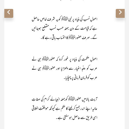
اصولِ نسب کی بنیاد پر نبیﷺ کو یہ شرف خاص حاصل
ہے کہ قیامت کے دن جملہ حسب نسب منقطع ہوجائیں
گے۔ صرف حضورﷺ کا انتساب باقی رہے گا۔
اصولِ حکمت کی بنیاد پر غور کرو کہ حضورﷺ ہی نے
عرب کو پنجۂ اغیار سے چھڑایا اور حضورﷺ ہی نے
عرب کو فرمان فرمانی پر پہنچایا۔
آیت بالا میں حضورﷺ کو جملہ انبیائے کرام کی صفاتِ
عالیہ اپنے اندر جمع کرلینے کا حکم ہے کیونکہ موافقتِ اخلاقی
اسی طریق سے حاصل ہو سکتی ہے۔