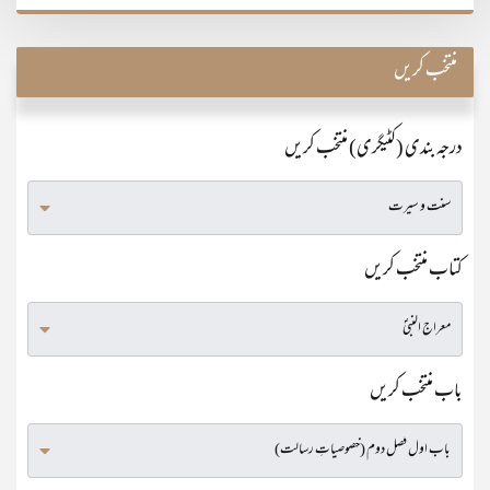
منتخب کریں
درجہ بندی (کٹیگری) منتخب کریں
کتاب منتخب کریں
باب منتخب کریں