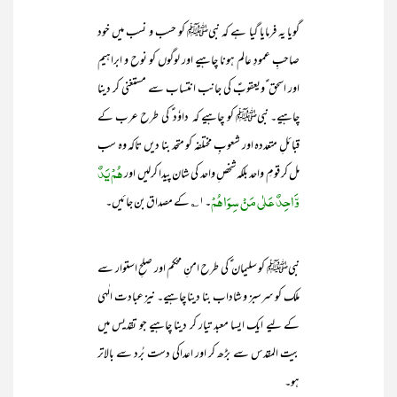
گویا یہ فرمایا گیا ہے کہ نبیﷺ کو حسب و نسب میں خود
صاحبِ عمودِ عالم ہونا چاہیے اور لوگوں کو نوح و ابراہیم
اور اسحق ؑویعقوبؑ کی جانب انتساب سے مستغنی کر دینا
چاہیے۔ نبیﷺ کو چاہیے کہ داوٗد ؑ کی طرح عرب کے
قبائلِ متعددہ اور شعوبِ مختلفہ کو متحد بنا دیں تاکہ وہ سب
ہُمْ یَدٌ
مل کر قومِ واحد بلکہ شخصِ واحد کی شان پیدا کرلیں اور
وَّاحِدٌ عَلٰی مَنْ سِوَاہُمْ
۔۱؎ کے مصداق بن جائیں۔
نبیﷺ کو سلیمان ؑـ کی طرح امنِ محکم اور صلحِ استوار سے
ملک کو سرسبز و شاداب بنا دینا چاہیے۔ نیز عبادت الٰہی
کے لیے ایک ایسا معبد تیار کر دینا چاہیے جو تقدیس میں
بیت المقدس سے بڑھ کر اور اعداکی دست بُرد سے بالاتر
ہو۔