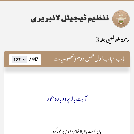
رحمۃ للعالمین جلد 3
باب:
باب اول فصل دوم (خصوصیاتِ رسالت)
447 /
آیت بالا پر دوبارہ غور
ہاں‘ آیت بالا [الانعام۶:۹۰] پر غور کرو!