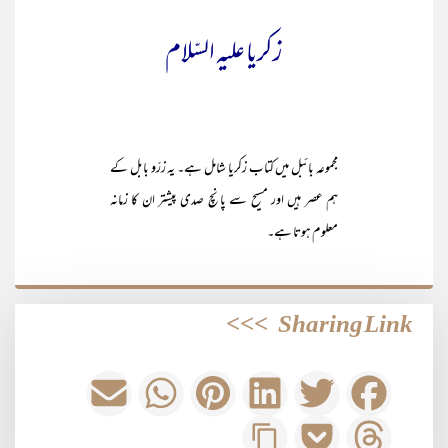
زکریا علیہ السّلام
مجموعہ بائبل میں کتاب زکریا شامل ہے۔ یہ زرّو بابل کے
ہم عصر ہیں اور مسیح سے پانچ صدی پیشتر ان کا زمانہ
معلوم ہوتا ہے۔
>>>
Sharing Link