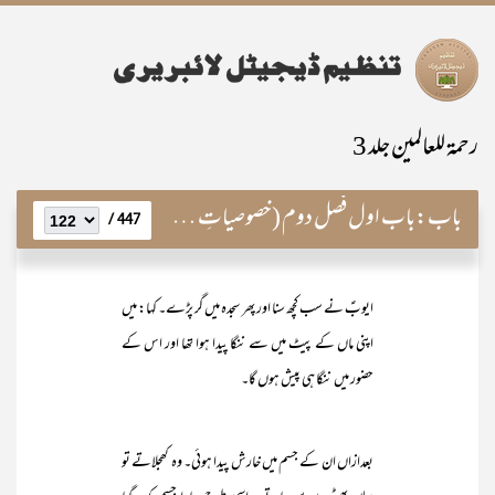
رحمۃ للعالمین جلد 3
باب:
باب اول فصل دوم (خصوصیاتِ رسالت)
447 /
ایوبؑ نے سب کچھ سنا اور پھر سجدہ میں گر پڑے۔ کہا: میں
اپنی ماں کے پیٹ میں سے ننگا پیدا ہوا تھا اور اس کے
حضور میں ننگا ہی پیش ہوں گا۔
بعدازاں ان کے جسم میں خارش پیدا ہوئی۔ وہ کھجلاتے تو