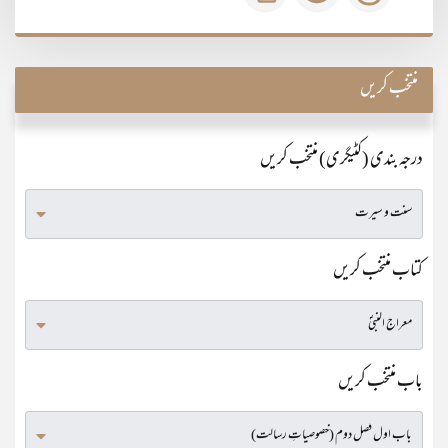
منتخب کریں
درجہ بندی (کٹیگری) منتخب کریں
کتاب منتخب کریں
باب منتخب کریں