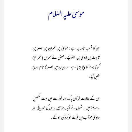
موسیٰ علیہ السّلام
ان کا نسب نامہ یہ ہے: موسیٰ بن عمران بن یصہر بن
قاہث بن لاوی بن یعقوبؑ۔ بعض نے عمران (عمرام)
کو قاہث کا بیٹا بتایا ہے۔ درمیان میں یصہر کا نام درج
نہیں کیا۔
ان کے حالات قرآن پاک اور تورات میں بہت تفصیل
سے ملتے ہیں۔ انھوں نے ایک سو بیس برس کی عمر پائی اور
وادیٔ موآب میں فوت ہوکر دفن ہوئے۔