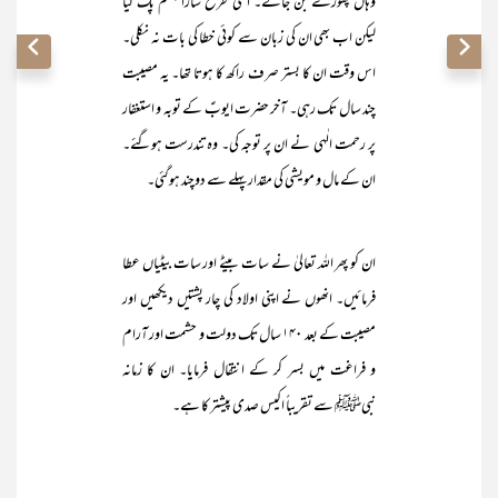
وہاں پھوڑے بن جاتے۔ اسی طرح سارا جسم پک گیا
لیکن اب بھی ان کی زبان سے کوئی خطا کی بات نہ نکلی۔
اس وقت ان کا بستر صرف راکھ کا ہوتا تھا۔ یہ مصیبت
چند سال تک رہی۔ آخر حضرت ایوبؑ کے توبہ و استغفار
پر رحمت الٰہی نے ان پر توجہ کی۔ وہ تندرست ہوگئے۔
ان کے مال و مویشی کی مقدار پہلے سے دوچند ہوگئی۔
ان کو پھر اللہ تعالیٰ نے سات بیٹے اور سات بیٹیاں عطا
فرمائیں۔ انھوں نے اپنی اولاد کی چار پشتیں دیکھیں اور
مصیبت کے بعد ۱۴۰ سال تک دولت و حشمت اور آرام
و فراغت میں بسر کر کے انتقال فرمایا۔ ان کا زمانہ
نبیﷺ سے تقریباً اکیس صدی پیشتر کا ہے۔