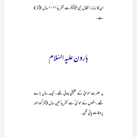
ان کا زمانہ انتقال نبیﷺ سے تقریباً ۲۰۲۲ سال پیشتر کا
ہے۔
ہارون علیہ السّلام
یہ حضرت موسیٰؑ کے حقیقی بھائی تھے۔ ایک سال بڑے
تھے۔ انھوں نے موسٰی ؑ سے تقریباً تین سال پیشتر کوہِ حور
پر وفات پائی تھی۔