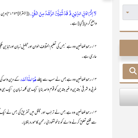
لَآ اِكْرَاهَ فِي الدِّيْنِ ڐ قَدْ تَّبَيَّنَ الرُّشْدُ مِنَ الْغَيِّ ۔
([البقر
واضح کر دیا [گیا] ہے۔
۱۲- رحمۃ للعالمین وہ ہے ‘ جس کی تعلیم اختلافِ الوان اور تبلیلِ زبان اور ت
عاری ہے۔
ہُوَ اللّٰہُ اَحَد
۱۳- رحمۃ للعالمین وہ ہے جس نے سب سے پہلے
کے دین واحد کی 
غربی و شرقی‘ مبتدین و غیر مبتدین کو قومِ واحد بنایا‘ ایک ہی کلمہ زبان پر‘ ایک ہی 
۱۴- رحمۃ للعالمین وہ ہے جس نے ترہّب اور تبتّل میں تفریق کی جس نے ا
سے قطع تعلق کرنے والے کو ناخوشنودیٔ رحمن کا مورد بتلایا۔