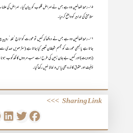
۱۵- رحمۃ للعالمین وہ ہے جس نے امراض قلوب کو بیان کیا۔ امراض کی علام
سلامتی کی تدابیر کو واضح کر دیا۔
۱۶- رحمۃ للعالمین وہ ہے جس نے دیکھا کہ کہیں تو عورت کو اناج‘ غلہ‘ روپی
جاتا ہے یا کبھی عورت کو مجسم شیطان تعبیر کیا جاتا ہے (سترھویں صدی سے پ
(یہودیت) اور کہیں بے جان زمین کی طرح اسے سب مردوں کا لکدکوب ہونا تجوی
ذہنیت اور حقوق کا ذرہ بھی پاس و لحاظ نہیں رکھا گیا۔
>>>
Sharing Link