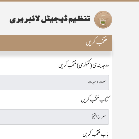
منتخب کریں
درجہ بندی (کٹیگری) منتخب کریں
کتاب منتخب کریں
باب منتخب کریں