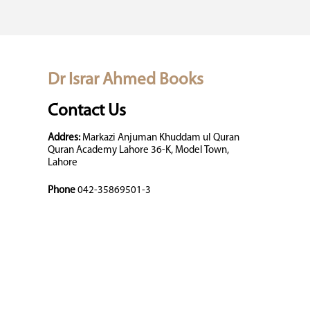
Dr Israr Ahmed Books
Contact Us
Addres:
Markazi Anjuman Khuddam ul Quran
Quran Academy Lahore 36-K, Model Town,
Lahore
Phone
042-35869501-3