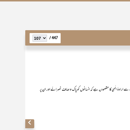
447 /
! شریعت سے ارادۂ الٰہی کا مقصود یہ ہے کہ انسانوں کو پاک و صاف ٹھہرائے اور ان پر