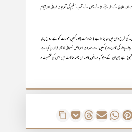
ات اور علاج کے طریقے بتائے جس نے قلبِ سلیم کی تعریف فرمائی اور قیامِ
ہ پیسہ کی طرح دان میں دیا جاتا ہے (ہندومت)اور کہیں عورت کو بے روح بتایا
ہلے پہلے کی عیسویت) کہیں اسے صرف اغراض شہوانی کا آلہ قرار دیا گیا ہے
ز ہے (ایران کے مژدکیہ و مانویہ) اور ان جملہ حالات میں اس کی شخصیت و