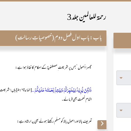
رحمۃ للعالمین جلد 3
باب:
باب اول فصل دوم (خصوصیاتِ رسالت)
تیسرا اُصول ‘ جس پر شریعت ِ مصطفویہؐ کے احکام کا نفاذ ہوا ہے:
وَّلٰكِنْ يُّرِيْدُ لِيُطَهِّرَكُمْ وَلِيُتِمَّ نِعْمَتَهٗ عَلَيْكُمْ ۔
[المائدۃ۵:۶] ہاں
اتمام نعمت بھی فرمائے۔
تعریف بالا اور اصول بالا کو مسلّم رکھتے ہوئے بھی یہ ارشاد ہے: