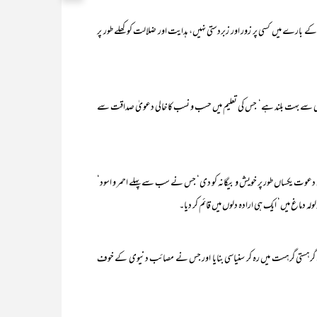
ۃ]۲:۲۵۶) دین کے بارے میں کسی پر زور اور زبردستی نہیں، ہدایت اور ضلالت کو کھلے طور پر
باینِ ملکی سے بہت بلند ہے‘ جس کی تعلیم میں حسب و نسب کا خالی دعویٰ صداقت سے
دعوت یکساں طور پر خویش و بیگانہ کو دی‘ جس نے سب سے پہلے احمر و اسود‘
ولولہ دماغ میں‘ ایک ہی ارادہ دلوں میں قائم کر دیا۔
یک گرہستی گرہست میں رہ کر سنیاسی بنایا اور جس نے مصائب دنیوی کے خوف