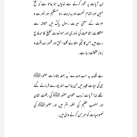
ان آیات پر غور کرنے سے نمایاں ہو جاتا ہے کہ فتح
مبین اور اتمامِ نعمت اور ہدایت راہِ مستقیم اور نصرت و
عزت کے معنی سیرت رسول پاکؐ میں ہمیشہ سے
مشکلاتِ اشاعت کی دُوری اور موانعات تبلیغ کا اندفاع
رہے ہیں جس کا نتیجہ اعلائے کلمۃ الحق اور ظہورِ صداقت و
بُروزِ حقیقت رہا ہے۔
بے شک یہ سب وعدے‘ یہ جملہ بشارات حضورﷺ
ہی کی حیاتِ طیبہ میں من جانب اللہ پورے فرمائے گئے
تھے لہٰذا آیات زیب عنوان حضورﷺ کی رفعتِ شان
اور منصبِ عظیم کی مظہر اتم ہیں اور حضورﷺ کی
خصوصیات کو مبرہن کرنے والی ہیں۔