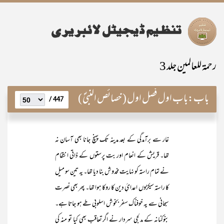
رحمۃ للعالمین جلد 3
باب:
باب اول فصل اول ( خصائص النبیؐ )
447 /
غار سے برآمدگی کے بعد مدینہ تک پہنچ جانا بھی آسان نہ
تھا۔ قریش کے انعام اور بت پرستوں کے ذاتی انتقام
نے تمام راستہ کو نہایت مخدوش بنا دیا تھا۔ یہ تین سو میل
کا راستہ سیکڑوں اعدائِ دین کا روکا ہوا تھا۔ پھر بھی نصرت
سبحانی سے یہ خوفناک سفر بخوش اسلوبی طے ہو جاتا ہے۔
بنوکنانہ کے مدلجی سردار نے اگر تعاقب بھی کیا تو منہ کی