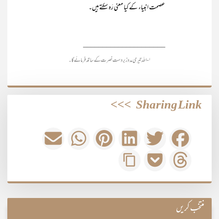
عصمت انبیاء کے کیا معنی رَہ سکتے ہیں۔
_____________________
۱- اللہ تیری مدد زبردست نصرت کے ساتھ فرمائے گا۔
>>>
Sharing Link
منتخب کریں