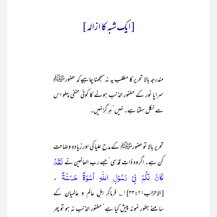
[ایک شبہ کا ازالہ]
مندرجہ بالا تحریر کا مطلب یہ نہ سمجھنا چاہیے کہ حضورﷺ
سراپا نور کے مغفور الذنب ہونے کا کوئی منفی پہلو اس
سے نکل سکتا ہے۔ نہیں‘ ہرگز نہیں۔
تحریر بالا تو حضورﷺ کے مدح علیا کی اور زیادہ وضاحت
لَقَدْ
کن ہے۔ اگر وہ ذاتِ قدسی‘ جسے رب العالمین نے
كَانَ لَكُمْ فِيْ رَسُوْلِ اللّٰهِ اُسْوَةٌ حَسَنَةٌ
۔
[الاحزاب۳۳:۲۱]۱؎ فرماکر اہلِ عالم و عالمیان کے
سامنے بطور نمونہ پیش کیا ہے‘ مغفور الذنب نہ ہو تو پھر