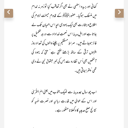
کھائی اور بریدہ اسلمی نے بھی اگر تعاقب کیا تو زمرئہ خدام
میں منسلک ہوگیا۔ حضورﷺ کے قدوم میمنت لزوم کی
اطلاع و بشارت بھی ایک یہودی بچہ اس اممیان تک لے
جاتا ہے اور اہلِ مدینہ اس نعمتِ خداداد سے درجہ تکمیل پر
فائز ہوجاتے ہیں۔ صراطِ مستقیم پر چلنے والوں کی تعداد روز
افزوں ترقی کے ساتھ بڑھنے لگتی ہے‘ حتیٰ کہ یہود کی
آنکھیں بھی اُس نظارہ سے جس کی خبر حبقوق نبی نے دی
تھی‘ پتھرا جاتی ہیں۔
اب چھ سال بعد مدینہ سے ٹھیک جنوب میں یعنی امّ القُریٰ
اور اس کے حوالی میں قدرتِ ربانیہ اور نصرت الٰہیہ کو
نتائج صلح حدیبیہ کا دکھلانا منظور ہے۔