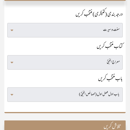
درجہ بندی (کٹیگری) منتخب کریں
کتاب منتخب کریں
باب منتخب کریں
تلاش کریں