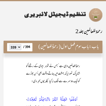
رحمۃ للعالمین جلد 2
باب:
باب سوم فصل اول ( رحمۃٌ للعالمين )
394 /
رحمۃٌ للعالمین وہی ہے‘ جس نے شوہر بیوی کے رشتے کو
اتنا پاک ٹھہرایا کہ بہشت میں جاتے وقت بھی اُس جوڑے
کو ایک دوسرے سے الگ نہ کیا‘ بلکہ یوں خبر دی:
اُدْخُلُوا الْجَنَّةَ اَنْتُمْ وَاَزْوَاجُكُمْ تُحْبَرُوْنَ
-