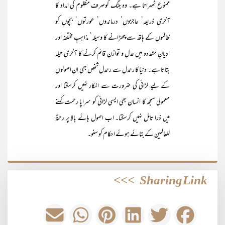
ممنوع ٹھہراتا ہے۔ وہ جنگ کوصرف مظلوم کی امداد کا
آخری ذریعہ‘ عاجزوں‘ درماندوں‘ عورتوں‘ بچوں کو
ظالموں کے ہاتھ سے چھڑانے کا وسیلہ‘ مذاہبِ مختلفہ اور
ادیانِ متعددہ میں عدل و توازن قائم کرنے کا آخری حیلہ
بتاتا ہے۔ دنیا کا رحمدل سے رحمدل شخص بھی اِن اصولوں
کے لیے لڑائی کی ضرورت سے انکار نہیں کرسکتا اور
معمولی سمجھ کا انسان بھی ایسی لڑائی کو سراپا رحمت کہنے
میں ذرا تامل نہیں کرسکتا۔ اب اصول ہائے بالا پر رحمۃٌ
للعالمین کے بتائے ہوئے احکام کو سنو۔
>>>
Sharing Link