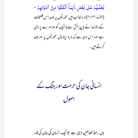
بَعْضَھُمْ عَلٰي بَعْضٍ وَّبِمَآ اَنْفَقُوْا مِنْ اَمْوَالِهِمْ -
[النساء ۴:۳۴] مرد غالب ہیں عورتوں پر بوجہ اس فضیلت
کے جو خدا نے (پیدائش سے) ایک کو دوسرے پر دی
ہے اور اس وجہ سے کہ مرد اپنا مال عورتوں پر صرف
کرتے ہیں۔
انسانی جان کی حرمت اور جنگ کے
اصول
ہاں رحمۃٌ للعالمین وہی ہے جو ایک انسان کی جان کی قدر