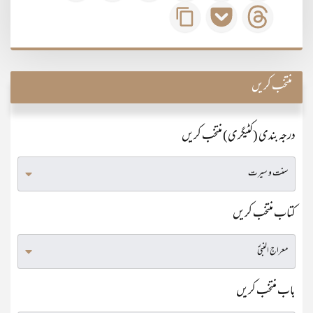
منتخب کریں
درجہ بندی (کٹیگری) منتخب کریں
کتاب منتخب کریں
باب منتخب کریں