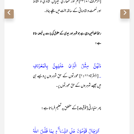
[الزخرف۴۳:۷۰]تم اور تمھاری بیویاں شادی و نشاط
اور نعمت و شادمانی کے ساتھ جنت میں چلے جاؤ۔
رحمۃٌ للعالمین وہی ہے جو شوہر اور بیوی کے حقوق کی بابت یہ فیصلہ سناتا
ہے:
وَلَهُنَّ مِثْلُ الَّذِيْ عَلَيْهِنَّ بِالْمَعْرُوْفِ
۔
[البقرۃ۲:۲۲۸] عورتوں کے حق شوہروں پرویسے ہی
ہیں جیسے شوہروں کے حق عورتوں پر۔
پھر سنیارٹی [فوقیت]کے متعلق یہ تعلیم فرماتاہے:
اَلرِّجَالُ قَوّٰمُوْنَ عَلَي النِّسَاۗءِ بِمَا فَضَّلَ اللّٰهُ