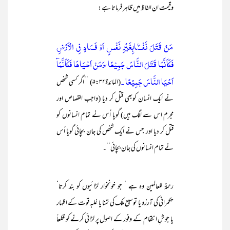
وقیمت ان الفاظ میں ظاہر فرماتا ہے:
مَنْ قَتَلَ نَفْسًۢابِغَيْرِ نَفْسٍ اَوْ فَسَادٍ فِي الْاَرْضِ
فَكَاَنَّمَا قَتَلَ النَّاسَ جَمِيْعًا ۭوَمَنْ اَحْيَاهَا فَكَاَنَّمَآ
اَحْيَا النَّاسَ جَمِيْعًا ۔
(المائدۃ۵:۳۲) ’’اگر کسی شخص
نے ایک انسان کوبھی قتل کر دیا (واجب القصاص اور
مجرم اس سے الگ ہیں) گویا اُس نے تمام انسانوں کو
قتل کر دیا اور جس نے ایک شخص کی جان بچائی گویا اُس
نے تمام انسانوں کی جان بچائی‘‘۔
رحمۃٌ للعالمین وہ ہے ‘ جو خونخوار لڑائیوں کو بند کرتا‘
حکمرانی کی آرزو یا توسیع ملک کی تمنا یا غلبہ قوت کے اظہار
یا جوشِ انتقام کے وفور کے اصول پر لڑائی کرنے کو قطعاً