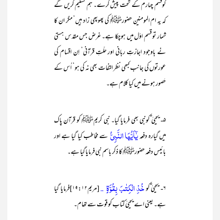
کوقسم چہارم کے تحت پیش کرے۔ ہم تسلیم کریں گے
کہ یہ ام المومنین حضورﷺ کی پھوپھی زاد ہیں‘ مگر ان کا
شمار تو قسم اوّل میں ہوچکا ہے۔ غرض جس مقدس ہستی
نے باوجود اجازتِ ربانی اور حلّتِ قرآنی‘ اِن اقسام کی
عورتوں کی جانب کبھی نظر التفات بھی نہ کی ہو‘ اُس کے
حَصور ہونے میں کیا کلام ہے۔
۵- یحییٰ ؑکونبی بھی فرمایا گیا۔ نبی کریمﷺ کو قرآن پاک
يٰٓاَيُّهَا النَّبِيُّ
میں گیارہ دفعہ
سے مخاطب کیا گیا ہے اور
بائیس دفعہ حضورﷺ کا ذکر باسم نبی فرمایا گیا ہے۔
خُذِ الْكِتٰبَ بِقُوَّةٍ ۔
۶- یحییٰ ؑکو
[مریم۱۹:۱۲]فرمایا گیا
ہے۔ یعنی اے یحییٰ کتاب کو قوت سے تھام۔