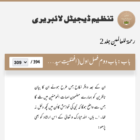
رحمۃ للعالمین جلد 2
باب:
باب دوم فصل اول( افضلیتِ سید المرسلینﷺ)
394 /
ان کے بعد دیگر نکاح جس طرح ہوئے ان کا بیان
ناظرین کو ہمارے مضمون امہات المومنین میں ملے گا
جس سے واضح ہوگا کہ نبی کی خواہش کااُن میں کچھ دخل نہ
تھا۔۱؎ ہاں، اللہ تبارک و تعالیٰ کے اس ارشاد کو بھی
پڑھو: