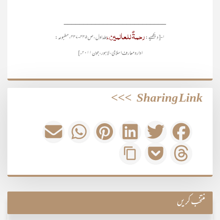
__________________________
رحمۃٌ للعالمین،
۱- [دیکھیے:
جلد اول، ص۴۳۵-۴۳۷، مطبوعہ:
ادارہ معارف اسلامی، لاہور، جون۲۰۱۱ء]
>>>
Sharing Link
منتخب کریں