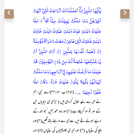
يٰٓاَيُّهَا النَّبِيُّ اِنَّآ اَحْلَلْنَا لَكَ اَزْوَاجَكَ الّٰتِيْٓ اٰتَيْتَ
اُجُوْرَهُنَّ وَمَا مَلَكَتْ يَمِيْنُكَ مِمَّآ اَفَاۗءَ اللّٰهُ
عَلَيْكَ وَبَنٰتِ عَمِّكَ وَبَنٰتِ عَمّٰتِكَ وَبَنٰتِ خَالِكَ
وَبَنٰتِ خٰلٰتِكَ الّٰتِيْ هَاجَرْنَ مَعَكَ ۡ وَامْرَاَةً مُّؤْمِنَةً
اِنْ وَّهَبَتْ نَفْسَهَا لِلنَّبِيِّ اِنْ اَرَادَ النَّبِيُّ اَنْ
يَّسْتَنْكِحَهَا ۤ خَالِصَةً لَّكَ مِنْ دُوْنِ الْمُؤْمِنِيْنَ ۭ قَدْ
عَلِمْنَا مَا فَرَضْنَا عَلَيْهِمْ فِيْٓ اَزْوَاجِهِمْ وَمَا مَلَكَتْ
اَيْمَانُهُمْ لِكَيْلَا يَكُوْنَ عَلَيْكَ حَرَجٌ ۭ وَكَانَ اللّٰهُ
غَفُوْرًا رَّحِيْمًا ؀۔
(الاحزاب ۳۳:۵۰)اے نبی! ہم
نے تیرے لیے حلال کردی ہیں (۱) تیری بیویاں جن
کے مہر تو ادا کرچکا ہے (۲) اور وہ عورتیں‘ جو اللہ کے
دیے ہوئے فَے میں سے تیرے داہنے ہاتھ لگیں(۳) اور
چچا کی بیٹیاں (۴) اور تیری پھوپھیوں کی بیٹیاں (۵) اور