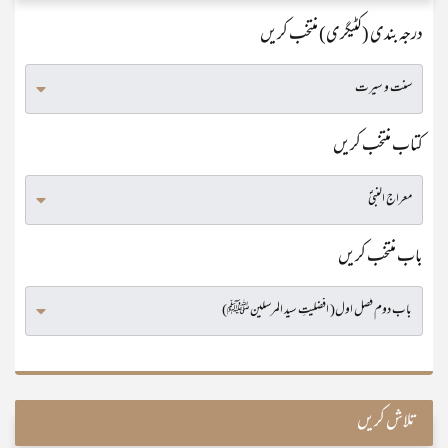
درجہ بندی (کٹیگری) منتخب کریں
کتاب منتخب کریں
باب منتخب کریں
تلاش کریں