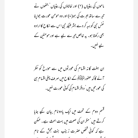
ماموں کی بیٹیاں (۶) اور خالاؤں کی بیٹیاں‘ جنھوں نے
تیرے ساتھ ہجرت کی ہو (۷) اور وہ مومن عورت جواپنا
نفس نبی کو ہبہ کر دے بشرطیکہ نبی اس سے نکاح کا ارادہ
بھی رکھتا ہو۔ یہ خالص تیرے لیے ہے اور مومنین کے
لیے نہیں۔
اِن ہفت گانہ اقسام کی عورتوں میں سے مؤرخ کو نظر
آئے گا کہ حضورﷺ کے نکاح میں صرف پہلی اقسام ہی
کی عورتیں ہیں‘ دیگر اقسام کی کوئی عورت نہیں۔
قسم دوم کے تحت میں ایک یادونام بیان کیے جایا
کرتے ہیں‘ مگر ان کی صحت میں بہت بحث ہے۔ ممکن
ہے کہ کوئی شخص حضرت زینب بنت حجش کے نام